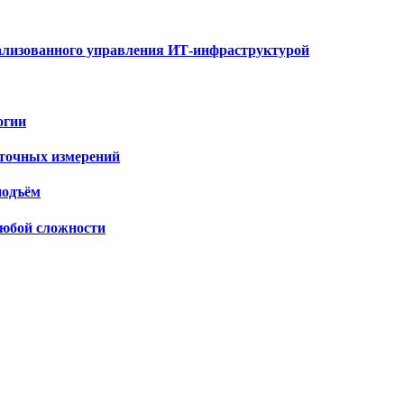
рализованного управления ИТ-инфраструктурой
огии
 точных измерений
подъём
любой сложности