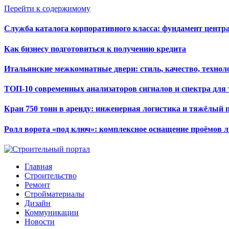
Перейти к содержимому
Служба каталога корпоративного класса: фундамент цент
Как бизнесу подготовиться к получению кредита
Итальянские межкомнатные двери: стиль, качество, технол
ТОП-10 современных анализаторов сигналов и спектра для
Кран 750 тонн в аренду: инженерная логистика и тяжёлый 
Ролл ворота «под ключ»: комплексное оснащение проёмов 
Главная
Строительство
Ремонт
Стройматериалы
Дизайн
Коммуникации
Новости