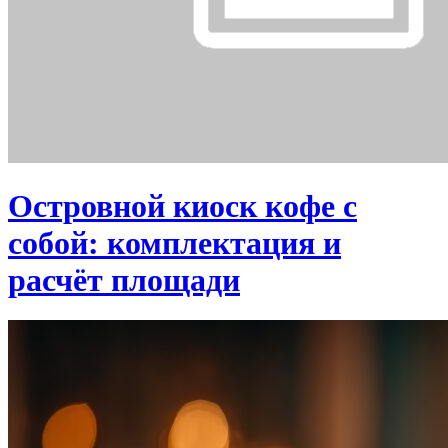
Островной киоск кофе с
собой: комплектация и
расчёт площади