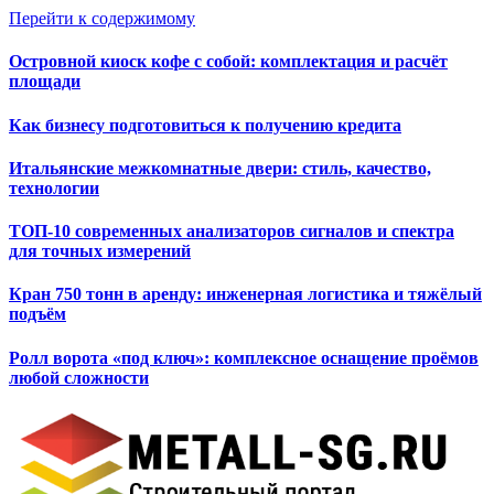
Перейти к содержимому
Островной киоск кофе с собой: комплектация и расчёт
площади
Как бизнесу подготовиться к получению кредита
Итальянские межкомнатные двери: стиль, качество,
технологии
ТОП-10 современных анализаторов сигналов и спектра
для точных измерений
Кран 750 тонн в аренду: инженерная логистика и тяжёлый
подъём
Ролл ворота «под ключ»: комплексное оснащение проёмов
любой сложности