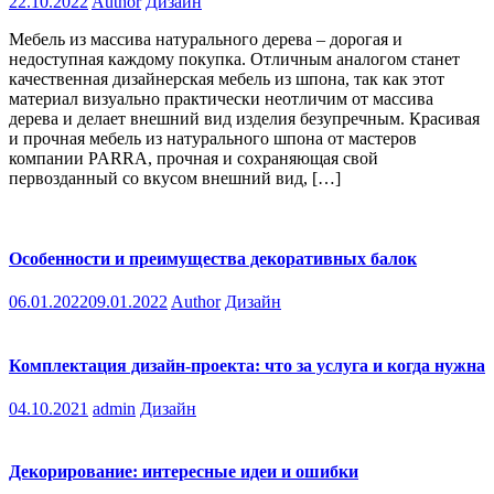
22.10.2022
Author
Дизайн
Мебель из массива натурального дерева – дорогая и
недоступная каждому покупка. Отличным аналогом станет
качественная дизайнерская мебель из шпона, так как этот
материал визуально практически неотличим от массива
дерева и делает внешний вид изделия безупречным. Красивая
и прочная мебель из натурального шпона от мастеров
компании PARRA, прочная и сохраняющая свой
первозданный со вкусом внешний вид, […]
Особенности и преимущества декоративных балок
06.01.2022
09.01.2022
Author
Дизайн
Комплектация дизайн-проекта: что за услуга и когда нужна
04.10.2021
admin
Дизайн
Декорирование: интересные идеи и ошибки