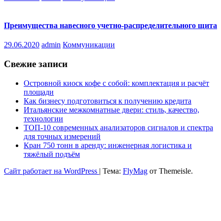
Преимущества навесного учетно-распределительного щита
29.06.2020
admin
Коммуникации
Свежие записи
Островной киоск кофе с собой: комплектация и расчёт
площади
Как бизнесу подготовиться к получению кредита
Итальянские межкомнатные двери: стиль, качество,
технологии
ТОП-10 современных анализаторов сигналов и спектра
для точных измерений
Кран 750 тонн в аренду: инженерная логистика и
тяжёлый подъём
Сайт работает на WordPress
|
Тема:
FlyMag
от Themeisle.