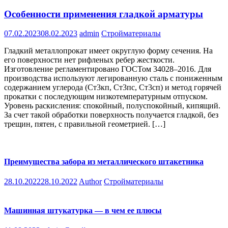
Особенности применения гладкой арматуры
07.02.2023
08.02.2023
admin
Стройматериалы
Гладкий металлопрокат имеет округлую форму сечения. На
его поверхности нет рифленых ребер жесткости.
Изготовление регламентировано ГОСТом 34028–2016. Для
производства используют легированную сталь с пониженным
содержанием углерода (Ст3кп, Ст3пс, Ст3сп) и метод горячей
прокатки с последующим низкотемпературным отпуском.
Уровень раскисления: спокойный, полуспокойный, кипящий.
За счет такой обработки поверхность получается гладкой, без
трещин, пятен, с правильной геометрией. […]
Преимущества забора из металлического штакетника
28.10.2022
28.10.2022
Author
Стройматериалы
Машинная штукатурка — в чем ее плюсы