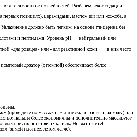
в зависимости от потребностей. Разберем рекомендации:
а первых позициях), церамидами, маслом ши или жожоба, а
 Увлажнение должно быть легким, на основе глицерина без
.
слотами и пептидами. Уровень pH — нейтральный или
ткой «для розацеа» или «для реактивной кожи» — в них часто
к помповый дозатор (с помпой) обеспечивает более
мокрым.
ком (проведите по массажным линиям, не растягивая кожу) или
едство; пальцы более экономичны и дополнительно массируют.
 влажной, но без стоячих капель. Не вытирайте!
м (зимой плотнее, летом легче).