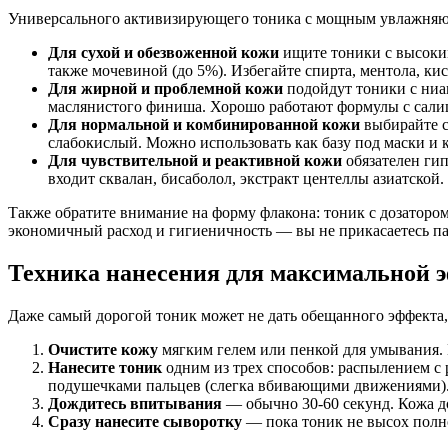
Универсального активизирующего тоника с мощным увлажняющ
Для сухой и обезвоженной кожи
ищите тоники с высоким
также мочевиной (до 5%). Избегайте спирта, ментола, ки
Для жирной и проблемной кожи
подойдут тоники с ниа
маслянистого финиша. Хорошо работают формулы с салиц
Для нормальной и комбинированной кожи
выбирайте с
слабокислый. Можно использовать как базу под маски и 
Для чувствительной и реактивной кожи
обязателен гип
входит сквалан, бисаболол, экстракт центеллы азиатской.
Также обратите внимание на форму флакона: тоник с дозатором
экономичный расход и гигиеничность — вы не прикасаетесь п
Техника нанесения для максимальной 
Даже самый дорогой тоник может не дать обещанного эффекта,
Очистите кожу
мягким гелем или пенкой для умывания.
Нанесите тоник
одним из трех способов: распылением с 
подушечками пальцев (слегка вбивающими движениями). В
Дождитесь впитывания
— обычно 30-60 секунд. Кожа до
Сразу нанесите сыворотку
— пока тоник не высох полно