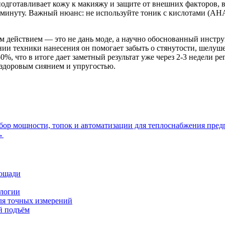
подготавливает кожу к макияжу и защите от внешних факторов, в
 1 минуту. Важный нюанс: не используйте тоник с кислотами (A
ействием — это не дань моде, а научно обоснованный инструм
и техники нанесения он помогает забыть о стянутости, шелушен
%, что в итоге дает заметный результат уже через 2-3 недели р
 здоровым сиянием и упругостью.
ор мощности, топок и автоматизации для теплоснабжения пред
→
лощади
ологии
ля точных измерений
й подъём