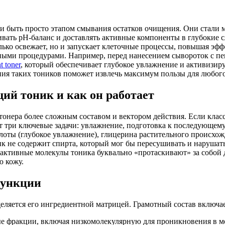
али быть просто этапом смывания остатков очищения. Они стал
вать pH-баланс и доставлять активные компоненты в глубокие 
ко освежает, но и запускает клеточные процессы, повышая эфф
вными процедурами. Например, перед нанесением сывороток с п
t toner
, который обеспечивает глубокое увлажнение и активизир
ия таких тоников поможет извлечь максимум пользы для любого
й тоник и как он работает
нера более сложным составом и вектором действия. Если класс
 три ключевые задачи: увлажнение, подготовка к последующему
оты (глубокое увлажнение), глицерина растительного происхожд
ник не содержит спирта, который мог бы пересушивать и наруш
 активные молекулы тоника буквально «протаскивают» за собой
ю кожу.
функции
яется его ингредиентной матрицей. Грамотный состав включает
е фракции, включая низкомолекулярную для проникновения в меж