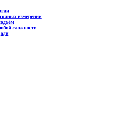
огии
 точных измерений
подъём
любой сложности
щади