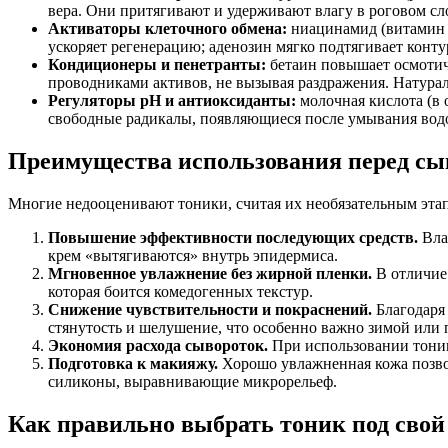
вера. Они притягивают и удерживают влагу в роговом с
Активаторы клеточного обмена:
ниацинамид (витамин 
ускоряет регенерацию; аденозин мягко подтягивает конту
Кондиционеры и пенетранты:
бетаин повышает осмотич
проводниками активов, не вызывая раздражения. Натура
Регуляторы pH и антиоксиданты:
молочная кислота (в 
свободные радикалы, появляющиеся после умывания вод
Преимущества использования перед сы
Многие недооценивают тоники, считая их необязательным эт
Повышение эффективности последующих средств.
Влаж
крем «вытягиваются» внутрь эпидермиса.
Мгновенное увлажнение без жирной пленки.
В отличие 
которая боится комедогенных текстур.
Снижение чувствительности и покраснений.
Благодаря
стянутость и шелушение, что особенно важно зимой или п
Экономия расхода сывороток.
При использовании тоника
Подготовка к макияжу.
Хорошо увлажненная кожа позвол
силиконы, выравнивающие микрорельеф.
Как правильно выбрать тоник под свой