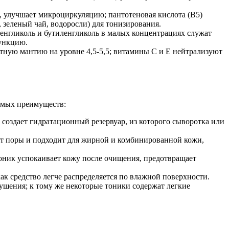
 улучшает микроциркуляцию; пантотеновая кислота (B5)
 зеленый чай, водоросли) для тонизирования.
енгликоль и бутиленгликоль в малых концентрациях служат
функцию.
тную мантию на уровне 4,5-5,5; витамины C и E нейтрализуют
омых преимуществ:
 создает гидратационный резервуар, из которого сыворотка или
ает поры и подходит для жирной и комбинированной кожи,
оник успокаивает кожу после очищения, предотвращает
как средство легче распределяется по влажной поверхности.
шения; к тому же некоторые тоники содержат легкие