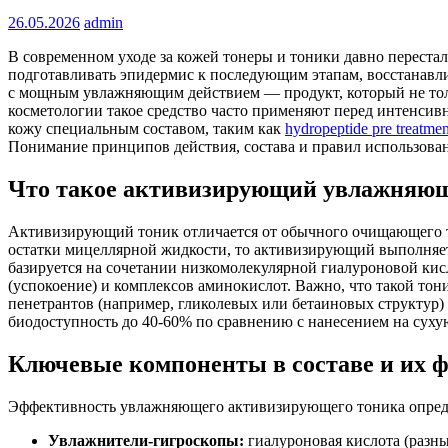
26.05.2026
admin
В современном уходе за кожей тонеры и тоники давно перест
подготавливать эпидермис к последующим этапам, восстанавли
с мощным увлажняющим действием — продукт, который не толь
косметологии такое средство часто применяют перед интенси
кожу специальным составом, таким как
hydropeptide pre treatmen
Понимание принципов действия, состава и правил использован
Что такое активизирующий увлажняющи
Активизирующий тоник отличается от обычного очищающего то
остатки мицеллярной жидкости, то активизирующий выполняет
базируется на сочетании низкомолекулярной гиалуроновой кисл
(успокоение) и комплексов аминокислот. Важно, что такой то
пенетрантов (например, гликолевых или бетаиновых структур)
биодоступность до 40-60% по сравнению с нанесением на суху
Ключевые компоненты в составе и их 
Эффективность увлажняющего активизирующего тоника определ
Увлажнители-гигроскопы:
гиалуроновая кислота (разны