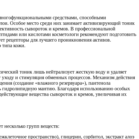
и многофункциональными средствами, способными
слои. Особое место среди них занимает активизирующий тоник
ективность сывороток и кремов. В профессиональной
ептидами или кислотами косметологи рекомендуют подготовить
ует рецепторы для лучшего проникновения активов.
 типа кожи.
ический тоник лишь нейтрализует жесткую воду и удаляет
 уходу и стимуляция обменных процессов. Механизм действия
ения (создание «влажного резервуара»), пантенола
ать гидролипидную мантию. Благодаря использованию особых
 действующие вещества сывороток и кремов, увеличивая их
 несколько групп веществ:
клеточное пространство), глицерин, сорбитол, экстракт алоэ