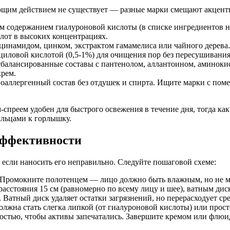
им действием не существует — разные марки смещают акценты 
 содержанием гиалуроновой кислоты (в списке ингредиентов н
слот в высоких концентрациях.
цинамидом, цинком, экстрактом гамамелиса или чайного дерева.
иловой кислотой (0,5-1%) для очищения пор без пересушивания
балансированные составы с пантенолом, аллантоином, аминоки
крем.
оаллергенный состав без отдушек и спирта. Ищите марки с поме
-спреем удобен для быстрого освежения в течение дня, тогда ка
альцами к горлышку.
эффективности
 если наносить его неправильно. Следуйте пошаговой схеме:
 Промокните полотенцем — лицо должно быть влажным, но не 
расстояния 15 см (равномерно по всему лицу и шее), ватным дис
атный диск удаляет остатки загрязнений, но перерасходует ср
лжна стать слегка липкой (от гиалуроновой кислоты) или просто
стью, чтобы активы запечатались. Завершите кремом или флюидо