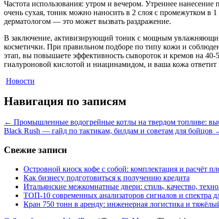
Частота использования: утром и вечером. Утреннее нанесение 
очень сухая, тоник можно наносить в 2 слоя с промежутком в
дерматологом — это может вызвать раздражение.
В заключение, активизирующий тоник с мощным увлажняющим д
косметички. При правильном подборе по типу кожи и соблюдени
этап, вы повышаете эффективность сывороток и кремов на 40-50
гиалуроновой кислотой и ниацинамидом, и ваша кожа ответит
Новости
Навигация по записям
←
Промышленные водогрейные котлы на твердом топливе: выб
Black Rush — гайд по тактикам, билдам и советам для бойцов
Свежие записи
Островной киоск кофе с собой: комплектация и расчёт п
Как бизнесу подготовиться к получению кредита
Итальянские межкомнатные двери: стиль, качество, техн
ТОП-10 современных анализаторов сигналов и спектра д
Кран 750 тонн в аренду: инженерная логистика и тяжёлы