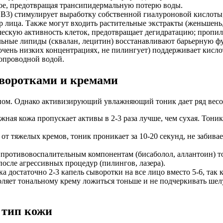
лое, предотвращая трансипидермальную потерю воды.
B3) стимулирует выработку собственной гиалуроновой кислоты,
р лица. Также могут входить растительные экстракты (женьшень,
ескую активность клеток, предотвращает дегидратацию; пропил
льные липиды (сквалан, лецитин) восстанавливают барьерную 
очень низких концентрациях, не пилингует) поддерживает кисло
опроводной водой.
воротками и кремами
апом. Однако активизирующий увлажняющий тоник дает ряд вес
ная кожа пропускает активы в 2-3 раза лучше, чем сухая. Тоник
от тяжелых кремов, тоник проникает за 10-20 секунд, не забив
 противовоспалительным компонентам (бисаболол, аллантоин) т
осле агрессивных процедур (пилингов, лазера).
 достаточно 2-3 капель сыворотки на все лицо вместо 5-6, так 
яет тональному крему ложиться тоньше и не подчеркивать шелу
 тип кожи