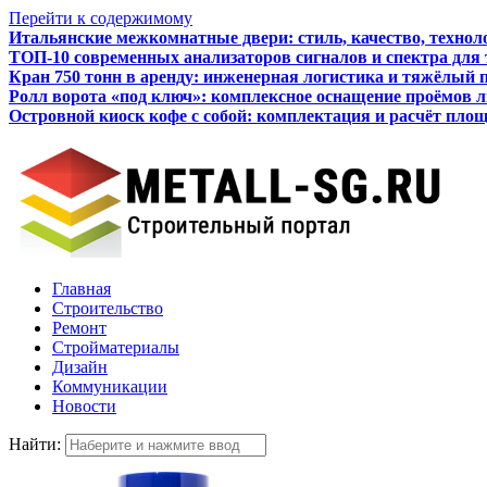
Перейти к содержимому
Итальянские межкомнатные двери: стиль, качество, технол
ТОП-10 современных анализаторов сигналов и спектра для
Кран 750 тонн в аренду: инженерная логистика и тяжёлый 
Ролл ворота «под ключ»: комплексное оснащение проёмов 
Островной киоск кофе с собой: комплектация и расчёт пло
Как бизнесу подготовиться к получению кредита
Главная
Строительство
Ремонт
Стройматериалы
Дизайн
Коммуникации
Новости
Найти: