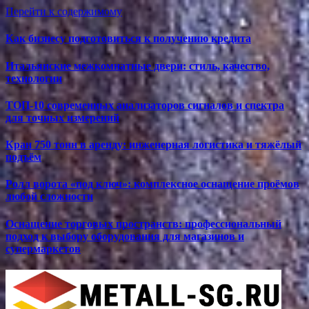
Перейти к содержимому
Как бизнесу подготовиться к получению кредита
Итальянские межкомнатные двери: стиль, качество,
технологии
ТОП-10 современных анализаторов сигналов и спектра
для точных измерений
Кран 750 тонн в аренду: инженерная логистика и тяжёлый
подъём
Ролл ворота «под ключ»: комплексное оснащение проёмов
любой сложности
Оснащение торговых пространств: профессиональный
подход к выбору оборудования для магазинов и
супермаркетов