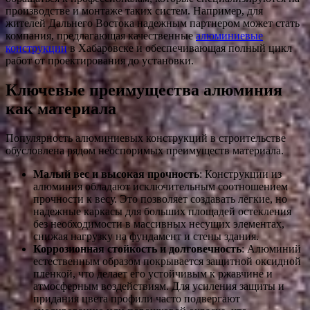
производстве и монтаже таких систем. Например, для
жителей Дальнего Востока надежным партнером может стать
компания, предлагающая качественные
алюминиевые
конструкции
в Хабаровске и обеспечивающая полный цикл
работ от проектирования до установки.
Ключевые преимущества алюминия
как материала
Популярность алюминиевых конструкций в строительстве
обусловлена рядом неоспоримых преимуществ материала.
Малый вес и высокая прочность
: Конструкции из
алюминия обладают исключительным соотношением
прочности к весу. Это позволяет создавать легкие, но
надежные каркасы для больших площадей остекления
без необходимости в массивных несущих элементах,
снижая нагрузку на фундамент и стены здания.
Коррозионная стойкость и долговечность
: Алюминий
естественным образом покрывается защитной оксидной
пленкой, что делает его устойчивым к ржавчине и
атмосферным воздействиям. Для усиления защиты и
придания цвета профили часто подвергают