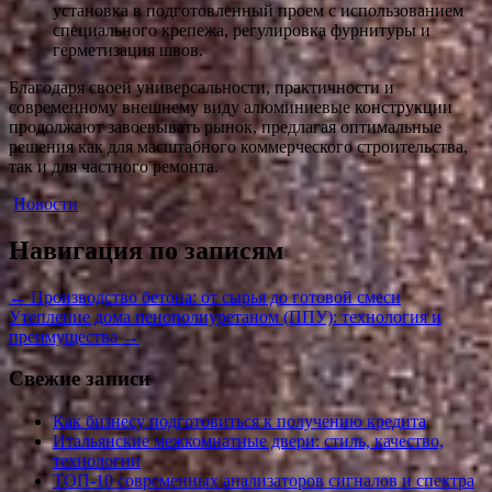
установка в подготовленный проем с использованием
специального крепежа, регулировка фурнитуры и
герметизация швов.
Благодаря своей универсальности, практичности и
современному внешнему виду алюминиевые конструкции
продолжают завоевывать рынок, предлагая оптимальные
решения как для масштабного коммерческого строительства,
так и для частного ремонта.
Новости
Навигация по записям
←
Производство бетона: от сырья до готовой смеси
Утепление дома пенополиуретаном (ППУ): технология и
преимущества
→
Свежие записи
Как бизнесу подготовиться к получению кредита
Итальянские межкомнатные двери: стиль, качество,
технологии
ТОП-10 современных анализаторов сигналов и спектра