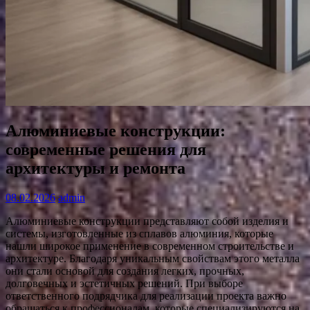
Алюминиевые конструкции:
современные решения для
архитектуры и ремонта
08.02.2026
admin
Алюминиевые конструкции представляют собой изделия и
системы, изготовленные из сплавов алюминия, которые
нашли широкое применение в современном строительстве и
архитектуре. Благодаря уникальным свойствам этого металла
они стали основой для создания легких, прочных,
долговечных и эстетичных решений. При выборе
ответственного подрядчика для реализации проекта важно
обращаться к профессионалам, которые специализируются на