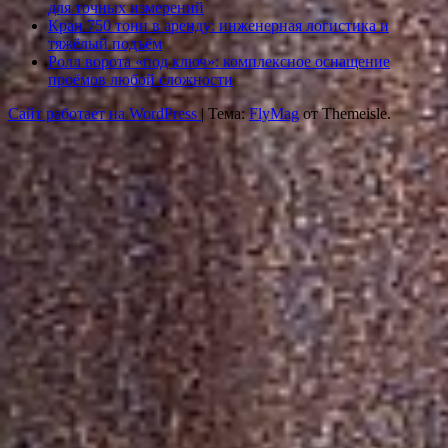
для точных измерений
Кран 750 тонн в аренду: инженерная логистика и
тяжёлый подъём
Ролл ворота «под ключ»: комплексное оснащение
проёмов любой сложности
Сайт работает на WordPress
|
Тема:
FlyMag
от Themeisle.