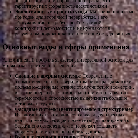
анодированию или порошковой окраске, что
гарантирует их сохранность десятилетиями.
Экологичность и простота ухода
: Материал полностью
пригоден для вторичной переработки, а его
обслуживание не требует особых усилий —
конструкции легко моются и не нуждаются в
регулярном подкрашивании, в отличие от деревянных.
Основные виды и сферы применения
Алюминиевый профиль является универсальной основой для
множества строительных решений.
Оконные и дверные системы
: Современные
алюминиевые окна и двери, в том числе раздвижные и
подъемно-сдвижные, отличаются точностью геометрии,
высокой энергоэффективностью (при использовании
термомостов) и способностью выдерживать большие
ветровые нагрузки.
Фасадные системы (вентилируемые и структурные)
:
Из алюминия изготавливают каркасы для навесных
вентилируемых фасадов и элементы для панорамного
безрамного остекления, что позволяет создавать
современный и стильный облик зданий.
Входные группы и витрины
: Прочные и