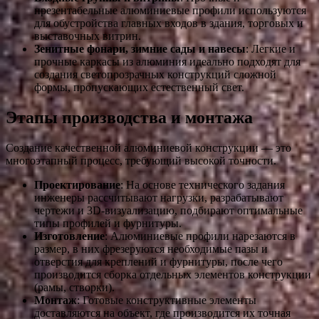
презентабельные алюминиевые профили используются
для обустройства главных входов в здания, торговых и
выставочных витрин.
Зенитные фонари, зимние сады и навесы
: Легкие и
прочные каркасы из алюминия идеально подходят для
создания светопрозрачных конструкций сложной
формы, пропускающих естественный свет.
Этапы производства и монтажа
Создание качественной алюминиевой конструкции — это
многоэтапный процесс, требующий высокой точности.
Проектирование
: На основе технического задания
инженеры рассчитывают нагрузки, разрабатывают
чертежи и 3D-визуализацию, подбирают оптимальные
типы профилей и фурнитуры.
Изготовление
: Алюминиевые профили нарезаются в
размер, в них фрезеруются необходимые пазы и
отверстия для креплений и фурнитуры, после чего
производится сборка отдельных элементов конструкции
(рамы, створки).
Монтаж
: Готовые конструктивные элементы
доставляются на объект, где производится их точная