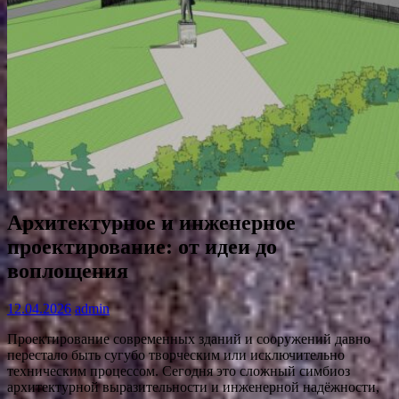
Архитектурное и инженерное
проектирование: от идеи до
воплощения
12.04.2026
admin
Проектирование современных зданий и сооружений давно
перестало быть сугубо творческим или исключительно
техническим процессом. Сегодня это сложный симбиоз
архитектурной выразительности и инженерной надёжности,