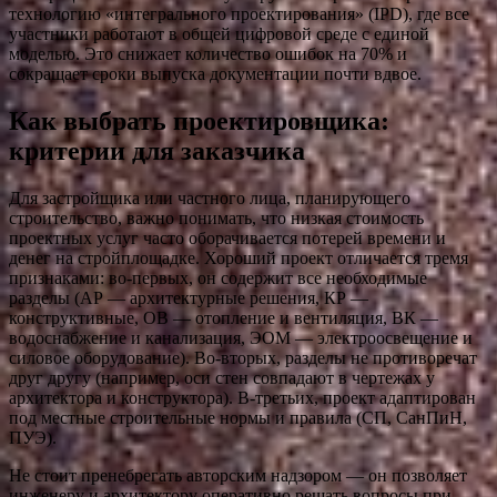
технологию «интегрального проектирования» (IPD), где все
участники работают в общей цифровой среде с единой
моделью. Это снижает количество ошибок на 70% и
сокращает сроки выпуска документации почти вдвое.
Как выбрать проектировщика:
критерии для заказчика
Для застройщика или частного лица, планирующего
строительство, важно понимать, что низкая стоимость
проектных услуг часто оборачивается потерей времени и
денег на стройплощадке. Хороший проект отличается тремя
признаками: во-первых, он содержит все необходимые
разделы (АР — архитектурные решения, КР —
конструктивные, ОВ — отопление и вентиляция, ВК —
водоснабжение и канализация, ЭОМ — электроосвещение и
силовое оборудование). Во-вторых, разделы не противоречат
друг другу (например, оси стен совпадают в чертежах у
архитектора и конструктора). В-третьих, проект адаптирован
под местные строительные нормы и правила (СП, СанПиН,
ПУЭ).
Не стоит пренебрегать авторским надзором — он позволяет
инженеру и архитектору оперативно решать вопросы при