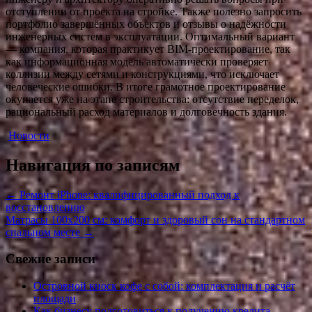
отступлении от проекта на стройке. Также полезно запросить
портфолио завершённых объектов и отзывы о надёжности
инженерных систем в эксплуатации. Оптимальный вариант
— компания, которая практикует BIM-проектирование, так
как информационная модель автоматически проверяет
коллизии между сетями и конструкциями, что исключает
человеческие ошибки. В итоге грамотное проектирование
окупается уже на этапе строительства: отсутствие переделок,
рациональный расход материалов и долговечность здания.
Новости
Навигация по записям
←
Ремонт iPhone: квалифицированный подход к
восстановлению
Матрасы 100х200 см: комфорт и здоровый сон на стандартном
спальном месте
→
Свежие записи
Островной киоск кофе с собой: комплектация и расчёт
площади
Как бизнесу подготовиться к получению кредита