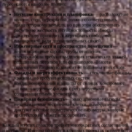
пересекаются наиболее плотно:
Несущие конструкции и планировка
— расположение
колонн, стен, перекрытий должно соответствовать
архитектурному замыслу, но при этом обеспечивать
расчётную жёсткость и сейсмостойкость. Иногда
архитектору приходится жертвовать свободной
планировкой ради дополнительных связей.
Инженерные сети и пространство помещений
—
вентиляционные короба, трубы отопления,
электрокабели требуют выделения технических этажей,
подшивных потолков или фальшполов. Высота
помещений напрямую зависит от толщины этих слоёв.
Фасады и энергоэффективность
— стеклянные фасады
красивы, но требуют мощных систем
кондиционирования и защиты от солнца. Компромисс
— вентилируемые фасады с регулируемыми
солнцезащитными элементами.
Пожарная безопасность
— эвакуационные выходы,
незадымляемые лестничные клетки, дымоудаление
диктуют жёсткие геометрические параметры, которые
архитектор не может игнорировать.
Каждый из этих пунктов требует многократных согласований
и итераций. Именно поэтому в крупных проектах применяют