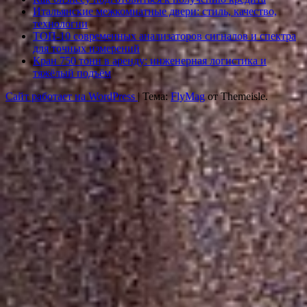
Итальянские межкомнатные двери: стиль, качество,
технологии
ТОП-10 современных анализаторов сигналов и спектра
для точных измерений
Кран 750 тонн в аренду: инженерная логистика и
тяжёлый подъём
Сайт работает на WordPress
|
Тема:
FlyMag
от Themeisle.