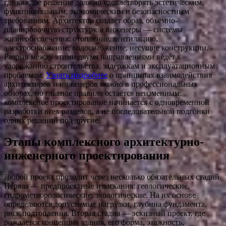
где каждое решение должно удовлетворять эстетическим,
функциональным, экономическим и безопасностным
требованиям. Архитектор создаёт образ, объёмно-
планировочную структуру, а инженеры — системы
жизнеобеспечения: отопление, вентиляцию,
электроснабжение, водоснабжение, несущие конструкции.
Разрыв между этими двумя направлениями ведёт к
удорожанию строительства, задержкам и эксплуатационным
проблемам.
Узнать подробнее
о принципах взаимодействия
архитекторов и инженеров можно в профессиональных
обзорах, но главное правило остаётся неизменным:
комплексное проектирование начинается с одновременной
разработки всех разделов, а не последовательной подгонки
одних решений под другие.
Этапы комплексного архитектурно-
инженерного проектирования
Любой проект проходит через несколько обязательных стадий.
Первая — предпроектные изыскания: геологические,
гидрометеорологические, экологические. На их основе
определяются допустимые нагрузки, глубина фундамента,
риск подтопления. Вторая стадия — эскизный проект, где
рождается концепция здания, его форма, этажность,