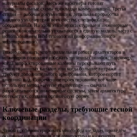
материалы фасадов. Здесь же инженеры готовят
принципиальные схемы прокладки коммуникаций. Третья
стадия — рабочая документация, детальная проработка
каждого узла, чертежи всех систем, спецификации
оборудования. На этом этапе архитектурные и инженерные
решения окончательно увязываются в единую модель, часто с
использованием BIM-технологий (информационного
моделирования).
Важно понимать, что параллельная работа архитекторов и
инженеров позволяет избежать типичных ошибок: например,
когда запроектированные колонны перекрывают путь
вентиляционных каналов или когда большие витражи
требуют дополнительного армирования, которое портит
внешний вид. Современное проектирование всё чаще
использует метод «reverse engineering» — сначала
разрабатываются инженерные системы, затем архитектура
обтекает их, создавая органичную форму.
Ключевые разделы, требующие тесной
координации
Чтобы продемонстрировать многообразие задач, приведём
основные направления, где архитектура и инженерия