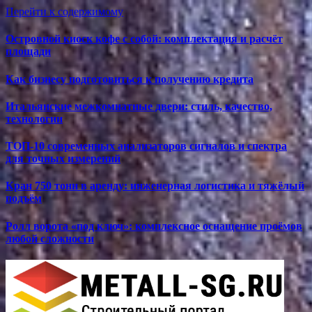
Перейти к содержимому
Островной киоск кофе с собой: комплектация и расчёт
площади
Как бизнесу подготовиться к получению кредита
Итальянские межкомнатные двери: стиль, качество,
технологии
ТОП-10 современных анализаторов сигналов и спектра
для точных измерений
Кран 750 тонн в аренду: инженерная логистика и тяжёлый
подъём
Ролл ворота «под ключ»: комплексное оснащение проёмов
любой сложности