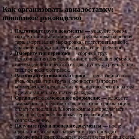
Как организовать авиадоставку:
пошаговое руководство
Подготовьте груз и документы
— упакуйте товар в
соответствии с авиационными требованиями (прочная
тара, амортизация, маркировка), подготовьте инвойс,
упаковочный лист и сертификаты, если требуется.
Выберите тип перевозки
— сборный груз
(консолидация) для экономии при небольших объемах
или выделенный рейс/отсек для крупных, срочных или
специфических отправок.
Рассчитайте стоимость и сроки
— цена зависит от
веса, объема, типа груза и срочности. Запросите
коммерческое предложение у логистического оператора
с детализацией всех статей расходов.
Организуйте таможенное оформление
— выберите
таможенного представителя, подготовьте декларацию,
оплатите пошлины. Многие компании предлагают
услугу «под ключ», включая сертификацию и
сопровождение.
Получите груз и проверьте документы
— после
прибытия в аэропорт назначения груз проходит
таможенный контроль, затем доставляется на ваш склад.