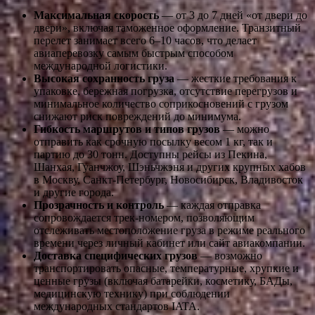
Максимальная скорость
— от 3 до 7 дней «от двери до
двери», включая таможенное оформление. Транзитный
перелет занимает всего 6–10 часов, что делает
авиаперевозку самым быстрым способом
международной логистики.
Высокая сохранность груза
— жесткие требования к
упаковке, бережная погрузка, отсутствие перегрузов и
минимальное количество соприкосновений с грузом
снижают риск повреждений до минимума.
Гибкость маршрутов и типов грузов
— можно
отправить как срочную посылку весом 1 кг, так и
партию до 30 тонн. Доступны рейсы из Пекина,
Шанхая, Гуанчжоу, Шэньчжэня и других крупных хабов
в Москву, Санкт-Петербург, Новосибирск, Владивосток
и другие города.
Прозрачность и контроль
— каждая отправка
сопровождается трек-номером, позволяющим
отслеживать местоположение груза в режиме реального
времени через личный кабинет или сайт авиакомпании.
Доставка специфических грузов
— возможно
транспортировать опасные, температурные, хрупкие и
ценные грузы (включая батарейки, косметику, БАДы,
медицинскую технику) при соблюдении
международных стандартов IATA.