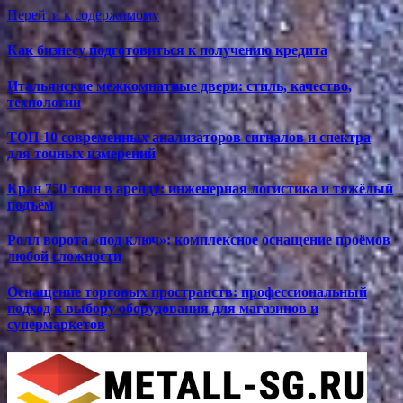
Перейти к содержимому
Как бизнесу подготовиться к получению кредита
Итальянские межкомнатные двери: стиль, качество,
технологии
ТОП-10 современных анализаторов сигналов и спектра
для точных измерений
Кран 750 тонн в аренду: инженерная логистика и тяжёлый
подъём
Ролл ворота «под ключ»: комплексное оснащение проёмов
любой сложности
Оснащение торговых пространств: профессиональный
подход к выбору оборудования для магазинов и
супермаркетов