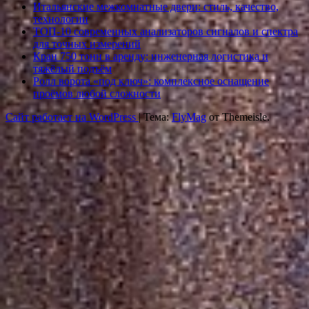
Итальянские межкомнатные двери: стиль, качество,
технологии
ТОП-10 современных анализаторов сигналов и спектра
для точных измерений
Кран 750 тонн в аренду: инженерная логистика и
тяжёлый подъём
Ролл ворота «под ключ»: комплексное оснащение
проёмов любой сложности
Сайт работает на WordPress
|
Тема:
FlyMag
от Themeisle.