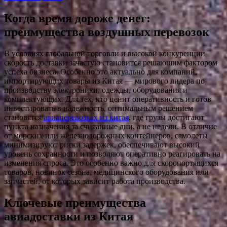
Когда время дороже денег:
преимущества воздушных перевозок
В условиях глобальной торговли и высокой конкуренции
скорость доставки зачастую становится решающим фактором
успеха бизнеса. Особенно это актуально для компаний,
импортирующих товары из Китая — мирового лидера по
производству электроники, одежды, оборудования и
комплектующих. Для тех, кто ценит оперативность и готов
инвестировать в надежность, оптимальным решением
становятся
авиаперевозках из китая
, где грузы достигают
пункта назначения за считанные дни, а не недели. В отличие
от морских или железнодорожных контейнеров, самолеты
минимизируют риски задержек, обеспечивают высокий
уровень сохранности и позволяют оперативно реагировать на
изменения спроса. Это особенно важно для скоропортящихся
товаров, новинок сезона, медицинского оборудования или
запчастей, от которых зависит работа производства.
Ключевые преимущества
авиадоставки из Китая