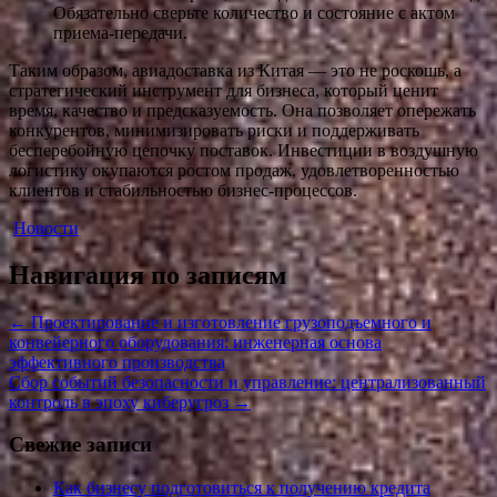
Обязательно сверьте количество и состояние с актом
приема-передачи.
Таким образом, авиадоставка из Китая — это не роскошь, а
стратегический инструмент для бизнеса, который ценит
время, качество и предсказуемость. Она позволяет опережать
конкурентов, минимизировать риски и поддерживать
бесперебойную цепочку поставок. Инвестиции в воздушную
логистику окупаются ростом продаж, удовлетворенностью
клиентов и стабильностью бизнес-процессов.
Новости
Навигация по записям
←
Проектирование и изготовление грузоподъемного и
конвейерного оборудования: инженерная основа
эффективного производства
Сбор событий безопасности и управление: централизованный
контроль в эпоху киберугроз
→
Свежие записи
Как бизнесу подготовиться к получению кредита