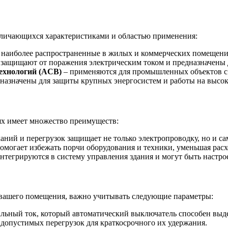
тличающихся характеристиками и областью применения:
 наиболее распространенные в жилых и коммерческих помещения
 защищают от поражения электрическим током и предназначены д
ехнологий (ACB)
– применяются для промышленных объектов с 
назначены для защиты крупных энергосистем и работы на высо
ях имеет множество преимуществ:
ний и перегрузок защищает не только электропроводку, но и с
омогает избежать порчи оборудования и техники, уменьшая расх
нтегрируются в систему управления здания и могут быть настро
 вашего помещения, важно учитывать следующие параметры:
альный ток, который автоматический выключатель способен выд
 допустимых перегрузок для краткосрочного их удержания.