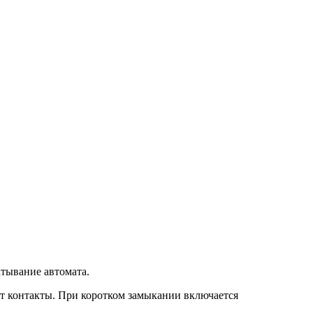
атывание автомата.
ет контакты. При коротком замыкании включается