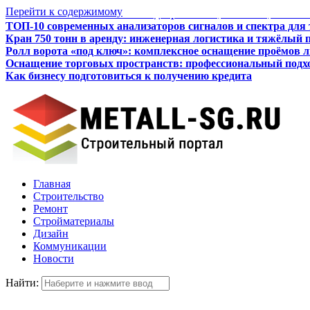
Перейти к содержимому
ТОП-10 современных анализаторов сигналов и спектра для
Кран 750 тонн в аренду: инженерная логистика и тяжёлый 
Ролл ворота «под ключ»: комплексное оснащение проёмов 
Оснащение торговых пространств: профессиональный подхо
Как бизнесу подготовиться к получению кредита
Итальянские межкомнатные двери: стиль, качество, технол
Главная
Строительство
Ремонт
Стройматериалы
Дизайн
Коммуникации
Новости
Найти: