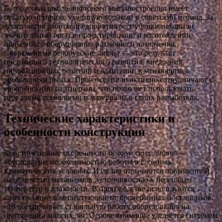
Белорусская школа лифтового машиностроения имеет
богатую историю, уходящую корнями в советский период. За
десятилетия работы предприятия республики накопили
значительный опыт в проектировании и изготовлении
подъёмного оборудования различного назначения.
Современные белорусские лифты — это результат
постоянного технологического развития, внедрения
инновационных решений и адаптации к меняющимся
требованиям рынка. Производители активно сотрудничают с
европейскими партнёрами, что позволяет использовать
передовые технологии и материалы в своих разработках.
Технические характеристики и
особенности конструкции
Конструктивные особенности белорусских лифтов
обусловлены необходимостью работы в сложных
климатических условиях. Изделия отличаются повышенной
надёжностью механизмов, устойчивостью к перепадам
температур и влажности. В производстве используются
качественные комплектующие от проверенных поставщиков,
что обеспечивает стабильную работу оборудования на
протяжении многих лет. Особое внимание уделяется системам