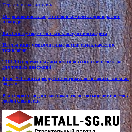
Перейти к содержимому
Островной киоск кофе с собой: комплектация и расчёт
площади
Как бизнесу подготовиться к получению кредита
Итальянские межкомнатные двери: стиль, качество,
технологии
ТОП-10 современных анализаторов сигналов и спектра
для точных измерений
Кран 750 тонн в аренду: инженерная логистика и тяжёлый
подъём
Ролл ворота «под ключ»: комплексное оснащение проёмов
любой сложности