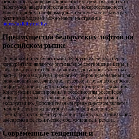
безопасности, включая современные устройства защиты от
перегрузки, аварийной остановки и пожаробезопасности.
Более подробную информацию о технических параметрах
различных моделей можно найти на странице
https://luxliftby.ru/lifty/
.
Преимущества белорусских лифтов на
российском рынке
Основными преимуществами белорусских лифтов перед
конкурентами являются оптимальное соотношение цены и
качества, простота обслуживания и доступность запасных
частей. Производители предлагают широкий модельный ряд,
включающий пассажирские, грузовые и грузопассажирские
лифты различной грузоподъёмности и скорости движения.
Конструкции адаптированы к особенностям российской
инфраструктуры, что значительно упрощает монтаж и
эксплуатацию. Дополнительным преимуществом является
наличие сервисных центров и квалифицированных
специалистов по всей территории страны, обеспечивающих
своевременное техническое обслуживание и ремонт.
Современные тенденции и