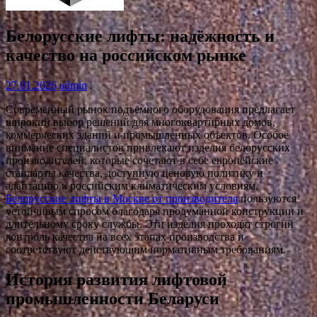
Белорусские лифты: надёжность и
качество на российском рынке
27.01.2026
admin
Современный рынок подъёмного оборудования предлагает
широкий выбор решений для многоквартирных домов,
коммерческих зданий и промышленных объектов. Особое
внимание специалистов привлекают изделия белорусских
производителей, которые сочетают в себе европейские
стандарты качества, доступную ценовую политику и
адаптацию к российским климатическим условиям.
Белорусские лифты в Москве от производителя
пользуются
устойчивым спросом благодаря продуманной конструкции и
длительному сроку службы. Эти изделия проходят строгий
контроль качества на всех этапах производства и
соответствуют действующим нормативным требованиям.
История развития лифтовой
промышленности Беларуси