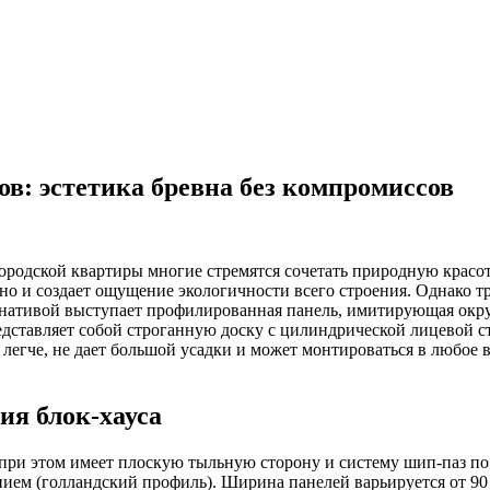
ов: эстетика бревна без компромиссов
ородской квартиры многие стремятся сочетать природную красо
но и создает ощущение экологичности всего строения. Однако т
рнативой выступает профилированная панель, имитирующая ок
редставляет собой строганную доску с цилиндрической лицевой
легче, не дает большой усадки и может монтироваться в любое в
ия блок-хауса
 при этом имеет плоскую тыльную сторону и систему шип-паз п
ием (голландский профиль). Ширина панелей варьируется от 90 