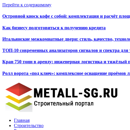
Перейти к содержимому
Островной киоск кофе с собой: комплектация и расчёт пло
Как бизнесу подготовиться к получению кредита
Итальянские межкомнатные двери: стиль, качество, технол
ТОП-10 современных анализаторов сигналов и спектра для
Кран 750 тонн в аренду: инженерная логистика и тяжёлый 
Ролл ворота «под ключ»: комплексное оснащение проёмов 
Главная
Строительство