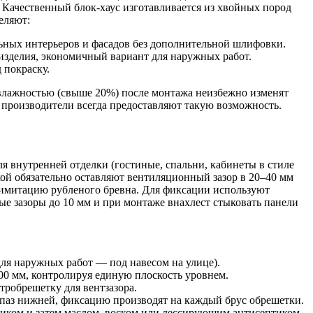
 Качественный блок-хаус изготавливается из хвойных пород
еляют:
льных интерьеров и фасадов без дополнительной шлифовки.
изделия, экономичный вариант для наружных работ.
 покраску.
 влажностью (свыше 20%) после монтажа неизбежно изменят
 производители всегда предоставляют такую возможность.
я внутренней отделки (гостиные, спальни, кабинеты в стиле
кой обязательно оставляют вентиляционный зазор в 20–40 мм
т имитацию рубленого бревна. Для фиксации используют
 зазоры до 10 мм и при монтаже внахлест стыковать панели
ля наружных работ — под навесом на улице).
0 мм, контролируя единую плоскость уровнем.
тробрешетку для вентзазора.
 паз нижней, фиксацию производят на каждый брус обрешетки.
иком и затем маслом, воском или лессирующим антисептиком.