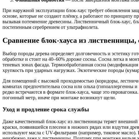
При наружной эксплуатации блок-хаус требует обновления за
основе, которые не создают плёнку, а работают по принципу п
вызывая потемнение древесины. Лиственничный блок-хаус, бла
постепенным серебрением от ультрафиолета.
Сравнение блок-хауса из лиственницы,
Выбор породы дерева определяет долговечность и эстетику гот
обработке и стоит на 40–60% дороже сосны. Сосна легка в мон
теневых зонах фасада. Термообработанная сосна (модификация 
хрупкость при ударных нагрузках. Экзотические породы (кумар
Для помещений с высокой проходимостью (коридоры, лестничн
комнатах предпочтительна сосна или ольха (гипоаллергенны и 
редко встречаются в формате блок-хауса, чаще это евровагонка
погонный метр, иначе при монтаже возникнут щели.
Уход и продление срока службы
Даже качественный блок-хаус из лиственницы теряет внешний в
краски, появившейся плесени в нижних рядах или вздутия др
используют масла с UV-фильтрами (например, тиковое масло). 
неизбежно даже у лиственницы. Поэтому при монтаже нельзя э