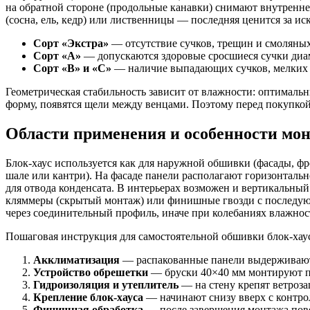
на обратной стороне (продольные канавки) снимают внутренне
(сосна, ель, кедр) или лиственницы — последняя ценится за и
Сорт «Экстра»
— отсутствие сучков, трещин и смоляных
Сорт «А»
— допускаются здоровые сросшиеся сучки диам
Сорт «В» и «С»
— наличие выпадающих сучков, мелких ск
Геометрическая стабильность зависит от влажности: оптималь
форму, появятся щели между венцами. Поэтому перед покупко
Области применения и особенности мо
Блок-хаус используется как для наружной обшивки (фасады, фр
шале или кантри). На фасаде панели располагают горизонталь
для отвода конденсата. В интерьерах возможен и вертикальны
кляммеры (скрытый монтаж) или финишные гвозди с последующ
через соединительный профиль, иначе при колебаниях влажнос
Пошаговая инструкция для самостоятельной обшивки блок-хаус
Акклиматизация
— распакованные панели выдерживают в
Устройство обрешетки
— бруски 40×40 мм монтируют пе
Гидроизоляция и утеплитель
— на стену крепят ветроза
Крепление блок-хауса
— начинают снизу вверх с контро
Финишная обработка
— после завершения монтажа пове