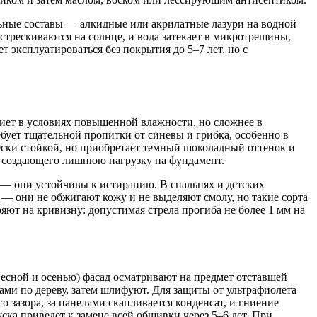
льные составы — алкидные или акрилатные лазури на водной
стрескиваются на солнце, и вода затекает в микротрещины,
эксплуатироваться без покрытия до 5–7 лет, но с
гниет в условиях повышенной влажности, но сложнее в
ебует тщательной пропитки от синевы и грибка, особенно в
ески стойкой, но приобретает темный шоколадный оттенок и
а, создающего лишнюю нагрузку на фундамент.
 — они устойчивы к истиранию. В спальнях и детских
 — они не обжигают кожу и не выделяют смолу, но такие сорта
яют на кривизну: допустимая стрела прогиба не более 1 мм на
весной и осенью) фасад осматривают на предмет отставшей
ми по дереву, затем шлифуют. Для защиты от ультрафиолета
 зазора, за панелями скапливается конденсат, и гниение
ка приведет к замене всей обшивки через 5–6 лет. При