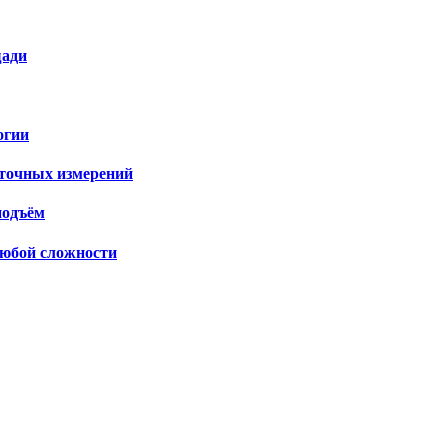
щади
огии
 точных измерений
подъём
любой сложности