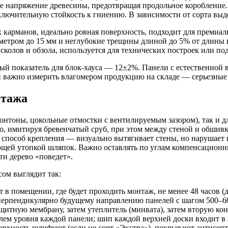
е напряжение древесины, предотвращая продольное коробление.
сключительную стойкость к гниению. В зависимости от сорта выд
 карманов, идеально ровная поверхность, подходит для премиа
етром до 15 мм и неглубокие трещины длиной до 5% от длины 
олов и обзола, используется для технических построек или под
ный показатель для блок-хауса — 12±2%. Панели с естественной
й важно измерить влагомером продукцию на складе — серьезные
нтажа
онтоны, цокольные отмостки с вентилируемым зазором), так и дл
но, имитируя бревенчатый сруб, при этом между стеной и обшив
й способ крепления — визуально вытягивает стены, но нарушае
ей утопкой шляпок. Важно оставлять по углам компенсационные
ти дерево «поведет».
ом выглядит так:
 помещении, где будет проходить монтаж, не менее 48 часов (д
рпендикулярно будущему направлению панелей с шагом 500–60
щитную мембрану, затем утеплитель (минвата), затем вторую кон
лем уровня каждой панели; шип каждой верхней доски входит в
рхность шлифуют (если не сорт «Экстра»), покрывают антисепт