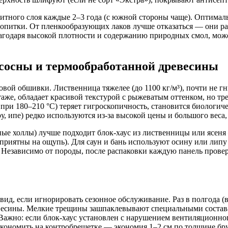
щитного слоя каждые 2–3 года (с южной стороны чаще). Оптима
ропитки. От пленкообразующих лаков лучше отказаться — они ра
годаря высокой плотности и содержанию природных смол, может 
 сосны и термообработанной древесины
овой обшивки. Лиственница тяжелее (до 1100 кг/м³), почти не 
таже, обладает красивой текстурой с рыжеватым оттенком, но тр
при 180–210 °C) теряет гигроскопичность, становится биологич
у, ипе) редко используются из-за высокой цены и большого вес
ые холлы) лучше подходит блок-хаус из лиственницы или ясеня
приятны на ощупь). Для саун и бань используют осину или липу
. Независимо от породы, после распаковки каждую панель провер
ид, если игнорировать сезонное обслуживание. Раз в полгода (
евесины. Мелкие трещины зашпаклевывают специальными состава
Важно: если блок-хаус установлен с нарушением вентиляционного
кономить на контробрешетке — экономия 1–2 см по толщине брус