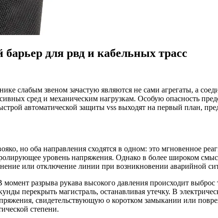
 барьер для рвд и кабельных трасс
ке слабым звеном зачастую являются не сами агрегаты, а соед
ссивных сред и механическим нагрузкам. Особую опасность пре
ыстрой автоматической защиты vss выходят на первый план, пре
ояко, но оба направления сходятся в одном: это мгновенное реа
нтролирующее уровень напряжения. Однако в более широком смыс
динение или отключение линии при возникновении аварийной си
В момент разрыва рукава высокого давления происходит выброс 
екунды перекрыть магистраль, останавливая утечку. В электриче
напряжения, свидетельствующую о коротком замыкании или повр
тической степени.