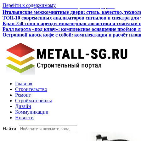
Перейти к содержимому
Итальянские межкомнатные двери: стиль, качество, технол
ТОП-10 современных анализаторов сигналов и спектра для
Кран 750 тонн в аренду: инженерная логистика и тяжёлый 
Ролл ворота «под ключ»: комплексное оснащение проёмов 
Островной киоск кофе с собой: комплектация и расчёт пло
Как бизнесу подготовиться к получению кредита
Главная
Строительство
Ремонт
Стройматериалы
Дизайн
Коммуникации
Новости
Найти: