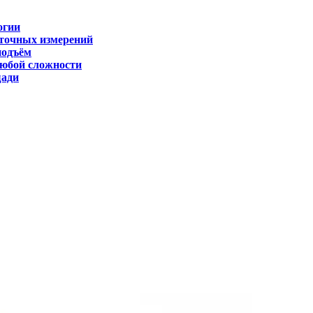
огии
 точных измерений
подъём
любой сложности
щади