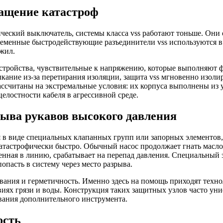
ращение катастроф
ческий выключатель, системы класса vss работают тоньше. Они 
временные быстродействующие разъединители vss используются 
жил.
стройства, чувствительные к напряжению, которые выполняют 
ыкание из-за перетирания изоляции, защита vss мгновенно изоли
рассчитаны на экстремальные условия: их корпуса выполнены из 
елостности кабеля в агрессивной среде.
рыва рукавов высокого давления
ая в виде специальных клапанных групп или запорных элементо
катастрофически быстро. Обычный насос продолжает гнать масло 
енная в линию, срабатывает на перепад давления. Специальный 
попасть в систему через место разрыва.
вания и герметичность. Именно здесь на помощь приходят техно
иях грязи и воды. Конструкция таких защитных узлов часто ун
ования дополнительного инструмента.
ость