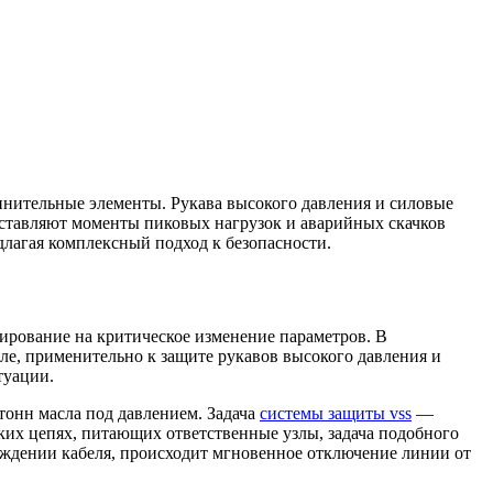
инительные элементы. Рукава высокого давления и силовые
дставляют моменты пиковых нагрузок и аварийных скачков
длагая комплексный подход к безопасности.
гирование на критическое изменение параметров. В
ле, применительно к защите рукавов высокого давления и
туации.
тонн масла под давлением. Задача
системы защиты vss
—
ских цепях, питающих ответственные узлы, задача подобного
еждении кабеля, происходит мгновенное отключение линии от