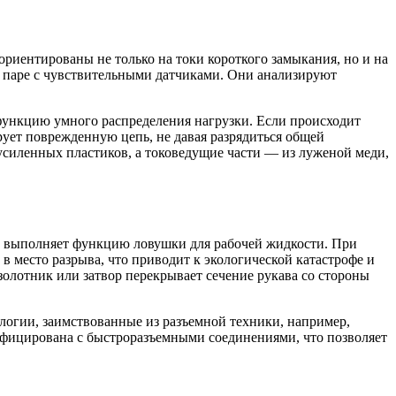
ориентированы не только на токи короткого замыкания, но и на
в паре с чувствительными датчиками. Они анализируют
функцию умного распределения нагрузки. Если происходит
рует поврежденную цепь, не давая разрядиться общей
усиленных пластиков, а токоведущие части — из луженой меди,
в, выполняет функцию ловушки для рабочей жидкости. При
в место разрыва, что приводит к экологической катастрофе и
золотник или затвор перекрывает сечение рукава со стороны
логии, заимствованные из разъемной техники, например,
ифицирована с быстроразъемными соединениями, что позволяет