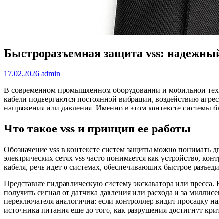
Быстроразъемная защита vss: надежный
17.02.2026
admin
В современном промышленном оборудовании и мобильной техни
кабели подвергаются постоянной вибрации, воздействию агре
напряжения или давления. Именно в этом контексте системы б
Что такое vss и принцип ее работы
Обозначение vss в контексте систем защиты можно понимать дв
электрических сетях vss часто понимается как устройство, ко
кабеля, речь идет о системах, обеспечивающих быстрое разъе
Представьте гидравлическую систему экскаватора или пресса. 
получить сигнал от датчика давления или расхода и за миллис
переключателя аналогична: если контроллер видит просадку 
источника питания еще до того, как разрушения достигнут кри