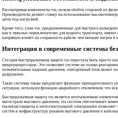
Рассматривая компоненты vss, нельзя обойти стороной их физи
Производители делают ставку на использование высокотемпер
цепи под нагрузкой.
Кроме того, узлы vss, предназначенные для быстрого разъедин
как в тяжелых переключателях для водного транспорта, имеют
напрямую влияет на сохранность кабеля: чем меньше нагрев в 
Интеграция в современные системы бе
Сегодня быстроразъемная защита vss перестала быть просто п
микропроцессоров. Это позволяет системе не только реагирова
незначительные падения давления, электронный блок может пода
разрушение.
Такие системы также предлагают функции принудительного упр
ситуации, используя функцию аварийного отключения, что иск
Быстроразъемная защита vss является неотъемлемым элементом
магистрали высокого давления, эта система обеспечивает мом
пылевлагозащиты и интеллектуальной электроники позволяет э
систем в инфраструктуру рукавов высокого давления и кабельн