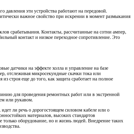
го давления эти устройства работают на передовой.
ритически важное свойство при искрении в момент размыкания
иклов срабатывания. Контакты, рассчитанные на сотни ампер,
бильный контакт и низкое переходное сопротивление. Это
вые датчики на эффекте холла и управление на базе
мер, отслеживая микросекундные скачки тока или
из строя еще до того, как защита сработает на полное
линию для проведения ремонтных работ или в экстренной
ем или рукавом.
идет ли речь о дорогостоящем силовом кабеле или о
ионностойких материалов, высоких стандартов
 только оборудование, но и жизнь людей. Внедрение таких
изводства.