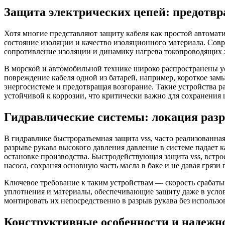
Защита электрических цепей: предотв
Хотя многие представляют защиту кабеля как простой автомати
состояние изоляции и качество изоляционного материала. Со
сопротивление изоляции и динамику нагрева токопроводящих 
В морской и автомобильной технике широко распространены у
повреждение кабеля одной из батарей, например, короткое зам
энергосистеме и предотвращая возгорание. Такие устройства 
устойчивой к коррозии, что критически важно для сохранения ц
Гидравлические системы: локация раз
В гидравлике быстроразъемная защита vss, часто реализованн
разрыве рукава высокого давления давление в системе падает 
остановке производства. Быстродействующая защита vss, встро
насоса, сохраняя основную часть масла в баке и не давая грязи 
Ключевое требование к таким устройствам — скорость срабаты
уплотнения и материалы, обеспечивающие защиту даже в услов
монтировать их непосредственно в разрыв рукава без использ
Конструктивные особенности и надежн