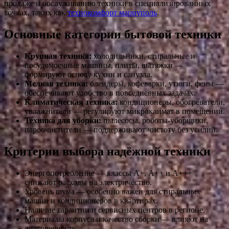
продаже и обслуживанию техники в специализированных
точках, таких как
технокомфорт мариуполь
.
Основные категории бытовой техники
Крупная техника:
холодильники, стиральные и
посудомоечные машины, плиты, вытяжки —
формируют основу кухни и санузла.
Мелкая техника:
блендеры, кофеварки, утюги, фены —
обеспечивают удобство в повседневных задачах.
Климатическая техника:
кондиционеры, обогреватели,
увлажнители — регулируют микроклимат в помещении.
Техника для уборки:
пылесосы, роботы-уборщики,
пароочистители — поддерживают чистоту без усилий.
Критерии выбора надёжной техники
Энергопотребление — классы А+, А++ и А+++
снижают расходы на электричество.
Уровень шума — особенно важен для стиральных
машин и кондиционеров в квартирах.
Наличие гарантии и сервисных центров в регионе.
Материалы корпуса и качество сборки — влияют на
долговечность.