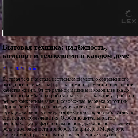
Бытовая техника: надёжность,
комфорт и технологии в каждом доме
21.11.2025
admin
Бытовая техника стала неотъемлемой частью современного
быта, обеспечивая комфорт, экономию времени и повышение
качества жизни. От стиральной машины и холодильника до
кухонного комбайна и робота-пылесоса — каждое устройство
решает конкретные задачи, освобождая человека от рутины.
При выборе техники важно учитывать не только
функциональность и энергоэффективность, но и доступность
сервисного обслуживания. Особенно актуально это в
регионах, где профессиональная поддержка играет ключевую
роль в долговечности приборов. Например, в Мариуполе
жители могут рассчитывать на качественные услуги по