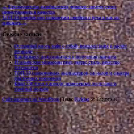
←
Преимущества дизайнерских диванов: почему стоит
инвестировать в качество
ТОП-10 ошибок при оснащении швейного цеха и как их
избежать
→
Свежие записи
Островной киоск кофе с собой: комплектация и расчёт
площади
Как бизнесу подготовиться к получению кредита
Итальянские межкомнатные двери: стиль, качество,
технологии
ТОП-10 современных анализаторов сигналов и спектра
для точных измерений
Кран 750 тонн в аренду: инженерная логистика и
тяжёлый подъём
Сайт работает на WordPress
|
Тема:
FlyMag
от Themeisle.