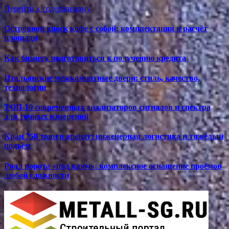
Перейти к содержимому
Островной киоск кофе с собой: комплектация и расчёт
площади
Как бизнесу подготовиться к получению кредита
Итальянские межкомнатные двери: стиль, качество,
технологии
ТОП-10 современных анализаторов сигналов и спектра
для точных измерений
Кран 750 тонн в аренду: инженерная логистика и тяжёлый
подъём
Ролл ворота «под ключ»: комплексное оснащение проёмов
любой сложности