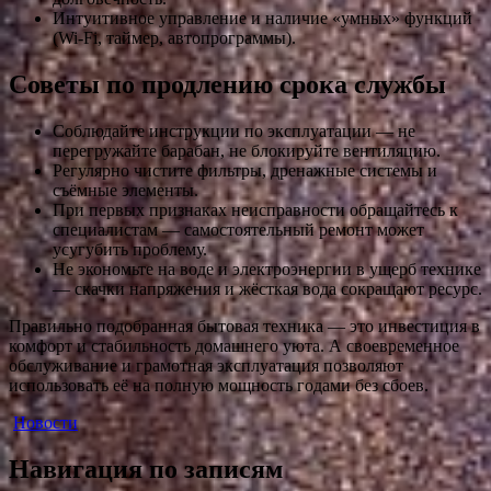
Интуитивное управление и наличие «умных» функций
(Wi-Fi, таймер, автопрограммы).
Советы по продлению срока службы
Соблюдайте инструкции по эксплуатации — не
перегружайте барабан, не блокируйте вентиляцию.
Регулярно чистите фильтры, дренажные системы и
съёмные элементы.
При первых признаках неисправности обращайтесь к
специалистам — самостоятельный ремонт может
усугубить проблему.
Не экономьте на воде и электроэнергии в ущерб технике
— скачки напряжения и жёсткая вода сокращают ресурс.
Правильно подобранная бытовая техника — это инвестиция в
комфорт и стабильность домашнего уюта. А своевременное
обслуживание и грамотная эксплуатация позволяют
использовать её на полную мощность годами без сбоев.
Новости
Навигация по записям