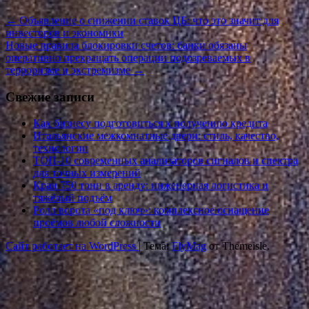
←
Объявление о снижении ставок ЦБ: что это значит для
инвесторов и экономики
Новые правила блокировки счетов: банки обязаны
оперативно прекращать операции подозреваемых в
терроризме и экстремизме
→
Свежие записи
Как бизнесу подготовиться к получению кредита
Итальянские межкомнатные двери: стиль, качество,
технологии
ТОП-10 современных анализаторов сигналов и спектра
для точных измерений
Кран 750 тонн в аренду: инженерная логистика и
тяжёлый подъём
Ролл ворота «под ключ»: комплексное оснащение
проёмов любой сложности
Сайт работает на WordPress
|
Тема:
FlyMag
от Themeisle.