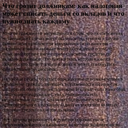
Что грозит должникам: как налоговая
может списать деньги со вкладов и что
нужно знать каждому
Многие граждане не задумываются о том, что их сбережения
на банковских счетах могут оказаться под угрозой в случае
финансовых проблем или задолженности по налогам.
Недавние новости вызвали волну обсуждений о том, что
налоговые органы имеют право списывать средства со
вкладов должников. Это важная тема, которая касается
каждого, кто хранит деньги в банке и может столкнуться с
финансовыми трудностями.
Налоговая служба обладает определенными полномочиями в
отношении граждан, имеющих задолженности по налогам
или другим обязательным платежам. В случае, если налоговая
инспекция обнаруживает, что у гражданина есть
неоплаченные налоги, она может предпринять меры
принудительного взыскания. Одной из таких мер является
списание средств со счетов должника.
Этот механизм работает следующим образом: после
вынесения решения о взыскании налоговой задолженности,