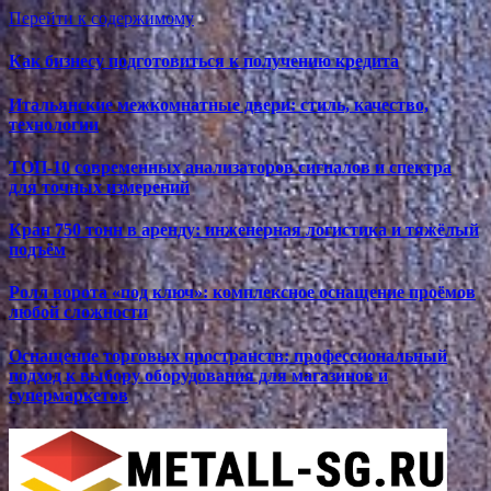
Перейти к содержимому
Как бизнесу подготовиться к получению кредита
Итальянские межкомнатные двери: стиль, качество,
технологии
ТОП-10 современных анализаторов сигналов и спектра
для точных измерений
Кран 750 тонн в аренду: инженерная логистика и тяжёлый
подъём
Ролл ворота «под ключ»: комплексное оснащение проёмов
любой сложности
Оснащение торговых пространств: профессиональный
подход к выбору оборудования для магазинов и
супермаркетов