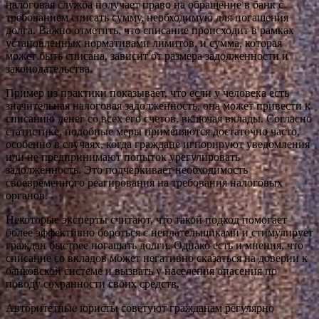
налоговая служба получает право на обращение в банк с
требованием списать сумму, необходимую для погашения
долга. Важно отметить, что списание происходит в рамках
установленных нормативами лимитов, и сумма, которая
может быть списана, зависит от размера задолженности и
законодательства.
Пример из практики показывает, что если у человека есть
значительная налоговая задолженность, она может привести к
списанию денег со всех его счетов, включая вклады. Согласно
статистике, подобные меры применяются достаточно часто,
особенно в случаях, когда граждане игнорируют уведомления
или не предпринимают попыток урегулировать
задолженность. Это подчеркивает необходимость
своевременного реагирования на требования налоговых
органов.
Некоторые эксперты считают, что такой подход помогает
более эффективно бороться с неплательщиками и стимулирует
граждан быстрее погашать долги. Однако есть и мнения, что
списание со вкладов может негативно сказаться на доверии к
банковской системе и вызвать у населения опасения по
поводу сохранности своих средств.
Авторитетные юристы советуют гражданам регулярно