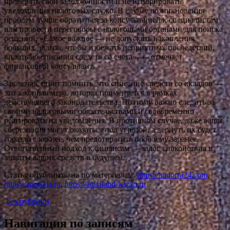
проверять свои задолженности и не игнорировать
уведомления налоговых служб. В случае возникновения
проблем лучше обратиться за консультацией к специалистам
или провести переговоры с налоговыми органами для поиска
решений. «Самое важное — не допускать накопления
больших долгов, чтобы избежать неприятных последствий,
вплоть до списания средств со счета», — отмечает
финансовый консультант.
Заключая, стоит помнить, что списание средств со вкладов —
это законная мера, которая применяется в рамках
действующего законодательства. Поэтому важно следить за
своими налоговыми обязательствами и своевременно
реагировать на уведомления. В противном случае, даже ваши
сбережения могут оказаться под угрозой, а вернуть их будет
гораздо сложнее, чем предотвратить проблему заранее.
Ответственный подход к финансам — залог спокойствия и
защиты ваших средств в будущем.
Статья опубликована по материалам:
https://andorra24.com
,
https://aprussia.ru
,
https://aqualand-kazan.ru
Без рубрики
Навигация по записям