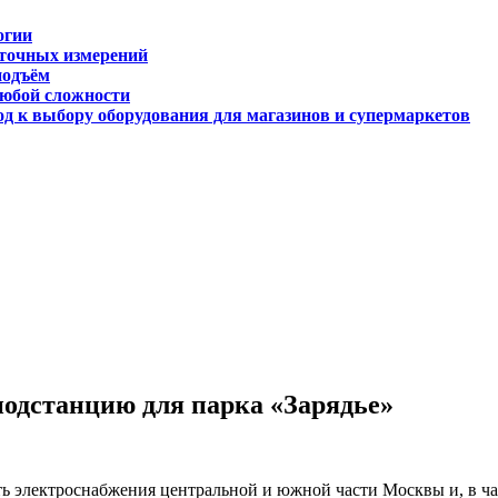
огии
 точных измерений
подъём
любой сложности
д к выбору оборудования для магазинов и супермаркетов
подстанцию для парка «Зарядье»
ь электроснабжения центральной и южной части Москвы и, в ч