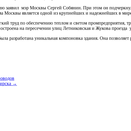
ию заявил мэр Москвы Сергей Собянин. При этом он подчеркнул,
тема Москвы является одной из крупнейших и надежнейших в ми
гкий труд по обеспечению теплом и светом промпредприятия, т
строена на пересечении улиц Летниковская и Жукова проезда у
 была разработана уникальная компоновка здания. Она позволяет
роводов
бирска
→