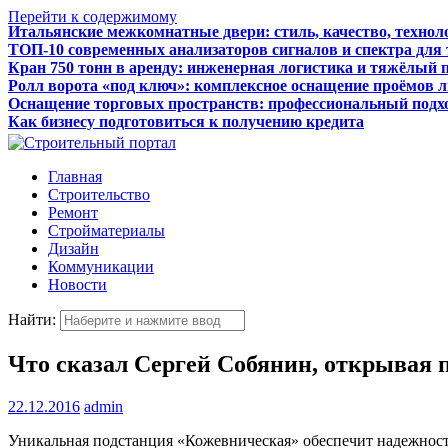
Перейти к содержимому
Итальянские межкомнатные двери: стиль, качество, технол
ТОП-10 современных анализаторов сигналов и спектра для
Кран 750 тонн в аренду: инженерная логистика и тяжёлый 
Ролл ворота «под ключ»: комплексное оснащение проёмов 
Оснащение торговых пространств: профессиональный подхо
Как бизнесу подготовиться к получению кредита
Главная
Строительство
Ремонт
Стройматериалы
Дизайн
Коммуникации
Новости
Найти:
Что сказал Сергей Собянин, открывая 
22.12.2016
admin
Уникальная подстанция «Кожевническая» обеспечит надежност