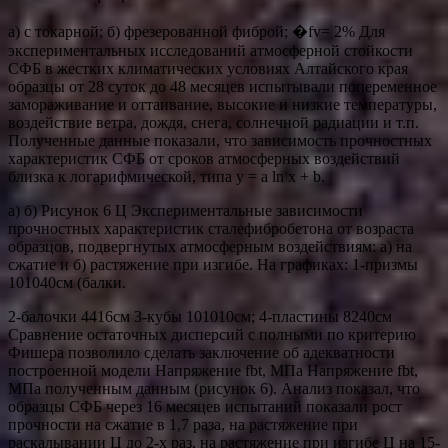
а) с токарной; б) фрезерованной фиброй; �fv= 2% Для
экспериментальных исследований атмосферной стойкости
СФБ в жестких климатических условиях Алтайского края
образцы от 28 суток до 48 месяцев испытывали попеременное
замораживание и оттаивание, высокие и низкие температуры,
воздействие ветра, дождя, снега, солнечной радиации и т.п.
Полученные данные показали, что зависимость прочностных
характеристик СФБ от сроков атмосферных воздействий
близка к логарифмической, типа y = a ln x + b.
а) б) Рисунок 6 Ц Экспериментальные зависимости
прочностных характеристик сталефибробетона от возраста
образцов, подвергнутых атмосферным воздействиям: а) на
сжатие и б) растяжение при изгибе. На графиках: 1-призмы
101040см (балки.
2-балочки 4416см 3-кубы 101010см; 4-пластины 8240см
Сравнение остаточных дисперсий с полными по критерию
Фишера позволило сделать заключение об адекватности
построенной модели Напряжение fbt, МПа Напряжение fbt,
МПа полученным данным (рисунок 6). Анализ показал, что
образцы СФБ через 16 месяцев испытаний показали рост
прочности на сжатие в 1,7 раза, на растяжение при
раскалывании Ц до 2-х раз, на растяжение при изгибе Ц на 15-