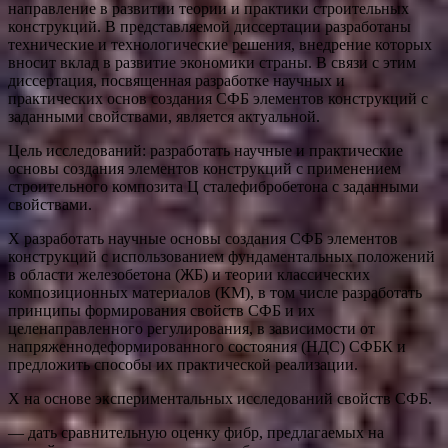
направление в развитии теории и практики строительных
конструкций. В представляемой диссертации разработаны
технические и технологические решения, внедрение которых
вносит вклад в развитие экономики страны. В связи с этим
диссертация, посвященная разработке научных и
практических основ создания СФБ элементов конструкций с
заданными свойствами, является актуальной.
Цель исследований: разработать научные и практические
основы создания элементов конструкций с применением
строительного композита Ц сталефибробетона с заданными
свойствами.
Х разработать научные основы создания СФБ элементов
конструкций с использованием фундаментальных положений
в области железобетона (ЖБ) и теории классических
композиционных материалов (КМ), в том числе разработать
принципы формирования свойств СФБ и их
целенаправленного регулирования, в зависимости от
напряженнодеформированного состояния (НДС) СФБК и
предложить способы их практической реализации.
Х на основе экспериментальных исследований свойств СФБ.
— дать сравнительную оценку фибр, предлагаемых на