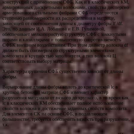
конструкций с применением СФБ. Как и в классических КМ,
армированных дискретными волокнами, свойства дисперсно
армированного стальными фибрами СФБ определяются
степенью равномерности их распределения в матрице,
зависящей от соотношения длины к диаметру фибры lf /df.
Это, по данным И.А. Лобанова и Е.В. Гулимовой,
обеспечивает мелкопористую структуру СФБ с замкнутыми
порами и капиллярами и повышенную сопротивляемость
СФБК внешним воздействиям. При этом диаметр волокна df
должен быть соизмерим со структурными элементами
композита и крупностью заполнителя, а тип волокна Ц
соответствовать выбору матрицы.
Характер разрушения СФБ существенно зависит от длины
фибры.
Варьирование длины фибры вплоть до критической lc в
хрупкой бетонной матрице СФБ изменяет характер
разрушения материала от вязкого до хрупкого, в то время как
lc в классических КМ обеспечивает полное использование
свойств волокна и достижение заданных свойств композита.
Для элементов СК на основе СФБ, в подавляющем
большинстве, требуется обеспечить вязкость при разрушении,
т.к.