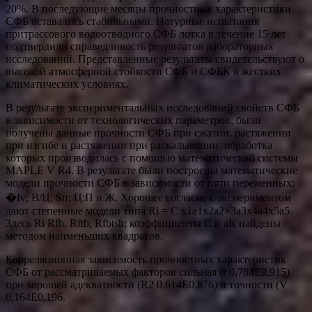
20%. В последующие месяцы прочностные характеристики
СФБ оставались стабильными. Натурные испытания
притрассового водоотводного СФБ лотка в течение 15 лет
подтвердили справедливость результатов лабораторных
исследований. Представленные результаты свидетельствуют о
высокой атмосферной стойкости СФБ и СФБК в жестких
климатических условиях.
В результате экспериментальных исследований свойств СФБ
в зависимости от технологических параметров, были
получены данные прочности СФБ при сжатии, растяжении
при изгибе и растяжении при раскалывании, обработка
которых производилась с помощью математической системы
MAPLE V R4. В результате были построены математические
модели прочности СФБ в зависимости от пяти переменных:
�fv; В/Ц; Sп; Ц:П и Ж. Хорошее согласие с экспериментом
дают степенные модели типа Ri = C x1a1x2а2×3а3x4a4x5a5.
Здесь Ri Rfb, Rftb, Rfbtsh; коэффициенты C и аК найдены
методом наименьших квадратов.
Корреляционная зависимость прочностных характеристик
СФБ от рассматриваемых факторов сильная (r 0,784Е0,915)
при хорошей адекватности (R2 0,614Е0,876) и точности (V
0,164Е0,196.