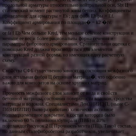
продольной арматуры относительно нейтральной оси, Sbt Ц
статический момент растянутой зоны бетона. Коэффициенты
приведения: для арматуры = Es ; для фибs Eb ры = Ef.
Коэффициент армирования по площади� = k2 �fv.
or fa f Eb Чем больше Кred, тем меньше сечение конструкции и
меньше ее вес и более рациональны форма сечения и
параметры фибрового армирования. Сравнительная оценка с
помощью Кred должна производиться для элементов
конструкций разной формы, но имеющих одну расчетную
схему.
Свойства СФБ существенно зависят от состояния межфазного
слоя лстальная фибра Ц бетонная матрица�, что особенно
важно для композитов на основе хрупких матриц.
Прочность межфазного слоя зависит от вида и свойств
бетонной матрицы, состояния поверхности волокон, сродства
матрицы и волокна. Специалистами ЛенЗНИИЭП, (ныне С-
ПбЗНИИПИ) было разработано химически активное
полимерцементное покрытие, в состав которого было
включено 60 % поливинилбутираля (ПВБ) и 40%
портландцеРисунок 2 Ц Прочность мента (ПЦ). Такой состав,
по данным сталефибробетона разработчиков, увеличивает