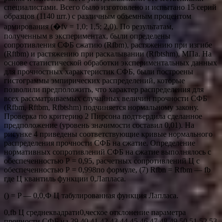
специалистами. Всего было изготовлено и испытано 15 серий
образцов (1140 шт.) с различным объемным процентом
армирования (�fv = 1,0; 1,5; 2,0). По результатам,
полученным в экспериментах, были определены
сопротивления СФБ сжатию (Rfbm), растяжению при изгибе
(Rftbm) и растяжению при раскалывании (Rfbtshm), МПа. На
основе статистической обработки экспериментальных данных
для прочностных характеристик СФБ, были построены
гистограммы эмпирических распределений, которые
позволили предположить, что характер распределения для
всех рассматриваемых случайных величин прочности СФБ
(Rfbm, Rftbm, Rfbtshm) подчиняется нормальному закону.
Проверка по критерию 2 Пирсона подтвердила сделанное
предположение (уровень значимости составил 0,01). На
рисунке 4 приведены соответствующие кривые нормального
распределения прочности СФБ на сжатие. Определение
нормативных сопротивлений СФБ на сжатие выполнялось с
обеспеченностью Р = 0,95, расчетных сопротивлений Ц с
обеспеченностью Р = 0,998по формуле, (7) Rfbn = Rfbm — fb
где Ц квантиль функции 0,Лапласа.
() = P — 0,0,Ф Ц табулированная функция Лапласа.
0,fb Ц среднеквадрати0,ческое отклонение параметра
прочности СФБ на 39 40 41 42 43 44 45 46 47 48 49 50 51 52 53