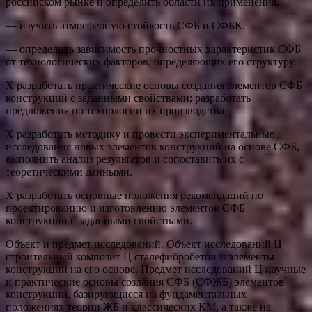
российском рынке и определить области их применения.
— изучить атмосферную стойкость СФБ и СФБК.
— определить зависимость прочностных характеристик СФБ
от технологических факторов, определяющих его структуру.
Х разработать практические основы создания элементов СФБ
конструкций с заданными свойствами; разработать
предложения по технологии их производства.
Х разработать методику и провести экспериментальные
исследования новых элементов конструкций на основе СФБ,
выполнить анализ результатов и сопоставить их с
теоретическими данными.
Х разработать основные положения рекомендаций по
проектированию и изготовлению элементов СФБ
конструкций с заданными свойствами.
Объект и предмет исследований. Объект исследований Ц
строительный композит Ц сталефибробетон и элементы
конструкций на его основе. Предмет исследований Ц научные
и практические основы создания СФБ (СФЖБ) элементов
конструкции, базирующиеся на фундаментальных
положениях теории ЖБ и классических КМ, а также на