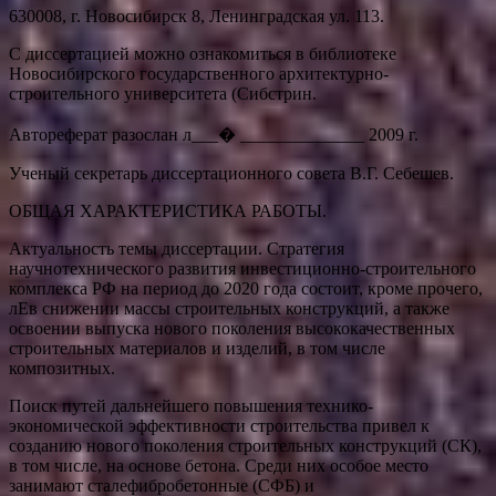
630008, г. Новосибирск 8, Ленинградская ул. 113.
С диссертацией можно ознакомиться в библиотеке
Новосибирского государственного архитектурно-
строительного университета (Сибстрин.
Автореферат разослан л___� ______________ 2009 г.
Ученый секретарь диссертационного совета В.Г. Себешев.
ОБЩАЯ ХАРАКТЕРИСТИКА РАБОТЫ.
Актуальность темы диссертации. Стратегия
научнотехнического развития инвестиционно-строительного
комплекса РФ на период до 2020 года состоит, кроме прочего,
лЕв снижении массы строительных конструкций, а также
освоении выпуска нового поколения высококачественных
строительных материалов и изделий, в том числе
композитных.
Поиск путей дальнейшего повышения технико-
экономической эффективности строительства привел к
созданию нового поколения строительных конструкций (СК),
в том числе, на основе бетона. Среди них особое место
занимают сталефибробетонные (СФБ) и