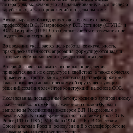
литературы, включающего 301 наименование, в том числе 56
зарубежных, и 5-ти приложений в отдельном томе.
Автор выражает благодарность докторам техн. наук,
профессорам В.С. Казарновскому, В.П. Устинову (СГУПС) и
Ю.И. Тетерину (ПГУПС) за ценные советы и замечания при
подготовке диссертации.
Во введении указывается цель работы, ее актуальность,
практическая ценность, апробация, формулируются задачи .
которые необходимо решить для достижения цели.
В первой главе содержатся основные определения,
приводятся данные о структуре и свойствах, а также областях
применения строительного композита Ц сталефибробетона.
Глава посвящена аналитическому обзору существующих
решений создания элементов конструкций на основе СФБ.
Исследования, посвященные бетону, косвенно армированному
лжелезным волосом� или лжелезной соломой�, были
выполнены Российским инженером В.П. Некрасовым в
начале XX в. К этому времени относятся также работы G.F.
Porter (1910 г. USA), V. Feiklin (1914 г. UK). В Советском
Союзе, а затем в России, основу знаний о сталефибробетоне
сформировали отечественные ученые.