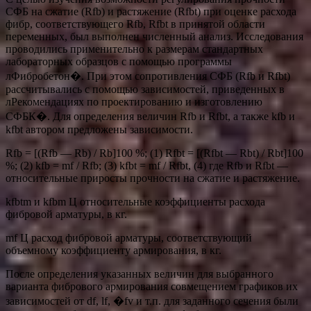
СФБ на сжатие (Rfb) и растяжение (Rfbt) при оценке расхода
фибр, соответствующего Rfb, Rfbt в принятой области
переменных, был выполнен численный анализ. Исследования
проводились применительно к размерам стандартных
лабораторных образцов с помощью программы
лФибробетон�. При этом сопротивления СФБ (Rfb и Rfbt)
рассчитывались с помощью зависимостей, приведенных в
лРекомендациях по проектированию и изготовлению
СФБК�. Для определения величин Rfb и Rfbt, а также kfb и
kfbt автором предложены зависимости.
Rfb = [(Rfb — Rb) / Rb]100 %; (1) Rfbt = [(Rfbt — Rbt) / Rbt]100
%; (2) kfb = mf / Rfb; (3) kfbt = mf / Rfbt, (4) где Rfb и Rfbt —
относительные приросты прочности на сжатие и растяжение.
kfbtm и kfbm Ц относительные коэффициенты расхода
фибровой арматуры, в кг.
mf Ц расход фибровой арматуры, соответствующий
объемному коэффициенту армирования, в кг.
После определения указанных величин для выбранного
варианта фибрового армирования совмещением графиков их
зависимостей от df, lf, �fv и т.п. для заданного сечения были