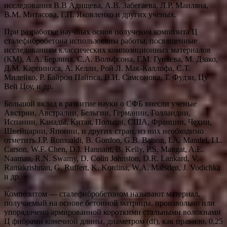
исследования В.В Адищева, А.В. Забегаева, Л.Р. Маиляна,
В.М. Митасова, Г.П. Яковленко и других ученых.
При разработке научных основ получения композита Ц
сталефибробетона использованы работы, посвященные
исследованиям классических композиционных материалов
(КМ), А.А. Берлина, С.А. Вольфсона, Г.М. Гуняева, М. Дзако,
Д.М. Карпиноса, А. Келли, Рой Л. Мак-Каллофа, С.Т.
Милейко, Р. Байрон Пайпса, В.И. Самсонова, Т. Фудзи, Цу
Вей Цоу, и др.
Большой вклад в развитие науки о СФБ внесли ученые
Австрии, Австралии, Бельгии, Германии, Голландии,
Испании, Канады, Китая, Польши, США, Франции, Чехии,
Швейцарии, Японии, и других стран, из них необходимо
отметить J.P. Romualdi, B. Gordon, G.B. Batson, I.A. Mandel, I.L.
Carson, W.F. Chen, D.I. Hannant, B. Kelly, P.S. Mangat, A.E.
Naaman, R.N. Swamy, D. Colin Johnston, D.R. Lankard, V.
Ramakrishnan, G. Ruffert, K. Kordina, W.A. Marsden, J. Vodichka
и др.
Композитом — сталефибробетоном называют материал,
получаемый на основе бетонной матрицы, произвольно или
упорядочено армированной короткими стальными волокнами
Ц фибрами конечной длины, диаметром (df), как правило, 0,25