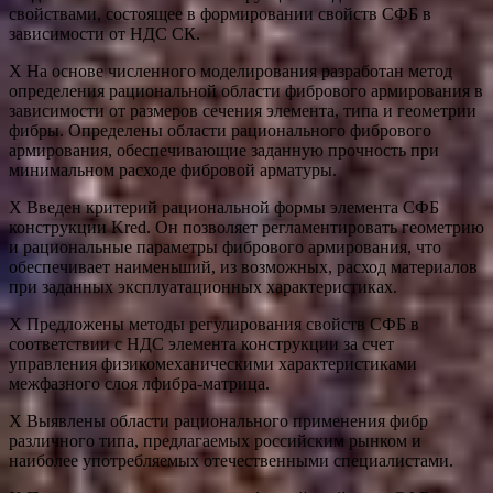
свойствами, состоящее в формировании свойств СФБ в
зависимости от НДС СК.
Х На основе численного моделирования разработан метод
определения рациональной области фибрового армирования в
зависимости от размеров сечения элемента, типа и геометрии
фибры. Определены области рационального фибрового
армирования, обеспечивающие заданную прочность при
минимальном расходе фибровой арматуры.
Х Введен критерий рациональной формы элемента СФБ
конструкции Kred. Он позволяет регламентировать геометрию
и рациональные параметры фибрового армирования, что
обеспечивает наименьший, из возможных, расход материалов
при заданных эксплуатационных характеристиках.
Х Предложены методы регулирования свойств СФБ в
соответствии с НДС элемента конструкции за счет
управления физикомеханическими характеристиками
межфазного слоя лфибра-матрица.
Х Выявлены области рационального применения фибр
различного типа, предлагаемых российским рынком и
наиболее употребляемых отечественными специалистами.