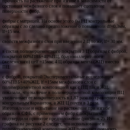
прочность на растяжение при изгибе в зависимости от
состояния межфазного слоя и повышает сцепление
поверхности фибр.
фибры с матрицей. На основе этого бы1 Ц контрольные
образцы с ло сделано предположение о повышении df=0,3мм,
lf=15 мм.
свойств межфазного слоя при введении 2 Ц то же, lf= 30 мм.
в состав полимерцементного покрытия 3 Ц образцы с фиброй,
покрытой 60%ПВБ+40%ПЦ, браунмиллеритового
(железистого) цеlf =15мм; 4 Ц образцы мента (ЖЦ) вместо
ПЦ.
с фиброй, покрытой Экспериментальные исследования
60%ПВБ+40%ЖЦ, lf =15мм межфазного слоя с
полимерцементной композицией как с ПЦ так и ЖЦ,
показали, что наличие в полимерцементной композиции ПЦ
увеличивает ее микротвердость в 1,87 раза по сравнению с
контрольным вариантом, а ЖЦ Ц почти в 3 раза.
Изготовление и испытание на растяжение при изгибе
образцов СФБ, с применением фибр с покрытием,
подтвердили принятое предположение (рисунок 2). Из
графика на рисунке 2 следует, что использование в
полимерцементной композиции ЖЦ позволяет повысить