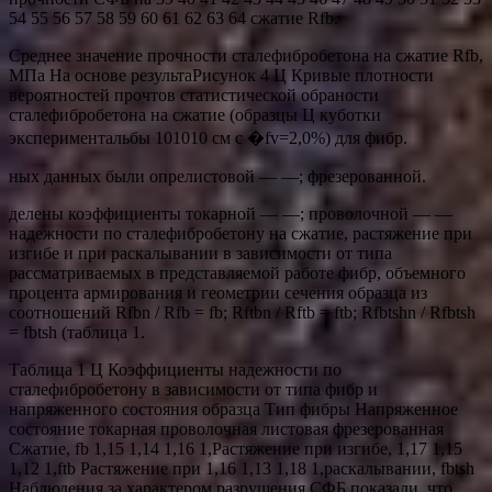
54 55 56 57 58 59 60 61 62 63 64 сжатие Rfb.
Среднее значение прочности сталефибробетона на сжатие Rfb,
МПа На основе результаРисунок 4 Ц Кривые плотности
вероятностей прочтов статистической обраности
сталефибробетона на сжатие (образцы Ц куботки
экспериментальбы 101010 см с �fv=2,0%) для фибр.
ных данных были опрелистовой — —; фрезерованной.
делены коэффициенты токарной — —; проволочной — —
надежности по сталефибробетону на сжатие, растяжение при
изгибе и при раскалывании в зависимости от типа
рассматриваемых в представляемой работе фибр, объемного
процента армирования и геометрии сечения образца из
соотношений Rfbn / Rfb = fb; Rftbn / Rftb = ftb; Rfbtshn / Rfbtsh
= fbtsh (таблица 1.
Таблица 1 Ц Коэффициенты надежности по
сталефибробетону в зависимости от типа фибр и
напряженного состояния образца Тип фибры Напряженное
состояние токарная проволочная листовая фрезерованная
Сжатие, fb 1,15 1,14 1,16 1,Растяжение при изгибе, 1,17 1,15
1,12 1,ftb Растяжение при 1,16 1,13 1,18 1,раскалывании, fbtsh
Наблюдения за характером разрушения СФБ показали, что