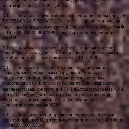
мостов�, Барнаул, 1988. Ц 47с.
Х Разработаны и зарегистрированы в установленном порядке
ТУ 5751-001-01505908-97 лСмеси сталефибробетонные для
промышленного, гражданского и дорожного строительства�
и ТУ 7399-01331480175-98 лДверь хранилища ценностей
ДХЦ-8.
Х Разработаны, изготовлены и сертифицированы двери
бронированные кладовых хранения ценностей 8 го класса
устойчивости к взлому (совместно с ЗЗП, г. Бийск.
Х Разработаны и отлажены технологические участки,
оснащенные специальным оборудованием и
приспособлениями, по производству тонкостенных
водоотводных СФБ лотков (в условиях Новоалтайского
завода мостовых конструкций ГУП лАлтайавтодор�) и СФБ
контейнеров для длительного хранения и захоронения
токсичных промышленных отходов (в условиях
Новоалтайского завода ЖБИ.
Х Разработан, отлажен и прошел полупроизводственные
испытания бункер Ц питатель вибрационный стальной фибры
47.МО27.00.000.РЭ.