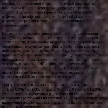
образцы с проволочной и токарной фиброй разрушались
плавно и вязко без потери формы образца; с фрезерованной
фиброй Ц хрупко с характерным треском и заметными
разрушениями образца, с листовой фиброй Ц характер
разрушения средний между СФБ с проволочной и
фрезерованной фиброй.
Исследование деформативных свойств СФБ подтвердили
выводы, сделанные в процессе изучения его прочностных
характеристик. Применение проволочной и токарной фибр
обеспечивает получение мате Значения функции плотности
нормального распределения, Pi риала со стабильными и
прогнозируемыми свойствами, обладающего растяжимостью,
превышающую растяжимость бетона более чем на порядок,
чего нельзя сказать о СФБ с листовой и, тем более,
фрезерованной фиброй (рисунок 5). Применение последней
практически не приводит к изменению деформаций
растяжения СФБ по сравнению с бетоном.
а) б) 0 0,0E+00 2,0E-04 4,0E-04 6,0E-04 8,0E-04 1,0E-03 1,2E-03
1,4E-03 0,00E+00 1,00E-04 2,00E-04 3,00E-04 4,00E-04 5,00E-
Относительная деформация растяжения fbt Относительная
деформация растяжения fbt Рисунок 5 Ц Графики зависимости
напряжение-деформация при испытании на растяжение при
изгибе сталефибробетона.