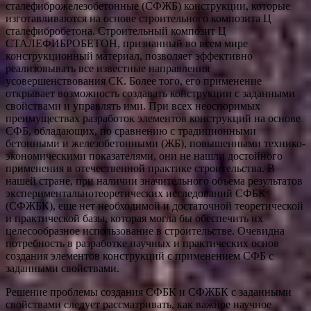
сталефиброжелезобетонные (СФЖБ) конструкции, которые
изготавливаются на основе строительного композита Ц
сталефибробетона. Строительный композит Ц
СТАЛЕФИБРОБЕТОН, признанный во всем мире
конструкционный материал, позволяет эффективно
реализовывать все известные направления
усовершенствования СК. Более того, его применение
открывает возможность создавать конструкции с заданными
свойствами и управлять ими. При всех неоспоримых
преимуществах разработок элементов конструкций на основе
СФБ, обладающих, по сравнению с традиционными
бетонными и железобетонными (ЖБ), повышенными технико-
экономическими показателями, они не нашли достойного
применения в отечественной практике строительства. В
нашей стране, при наличии значительного объема результатов
экспериментальнотеоретических исследований СФБК
(СФЖБК), еще нет необходимой и достаточной теоретической
и практической базы, которая могла бы обеспечить их
целесообразное использование в строительстве. Очевидна
потребность в разработке научных и практических основ
создания элементов конструкций с применением СФБ с
заданными свойствами.
Решение проблемы создания СФБК и СФЖБК с заданными
свойствами следует рассматривать, как важное научное