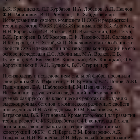
В.К. Кравинскис, Л.Г Курбатов, И.А. Лобанов, А.П. Павлов
Ф.Н. Рабинович, В. П. Романов, Г.К. Хайдуков и др.
Исследованиями свойств композита Ц СФБ и разработкой
теории расчетов СФБК (СФЖБК) занимались: В.Б. Арончик,
Н.Н. Боровских, И.В. Волков, В.П. Вылекжанин, Г.В. Гетун,
В.И. Григорьев, В.М. Косарев, Е.Ф. Лысенко, В.И. Соломин,
И.К.Сурова, О.Н. Хегай, Ф.Ц. Янкелович и др. Особенности
свойств СФБ и технологии производства конструкций на его
основе исследовали Д.С. Аболиньш, М.А. Волков, Е.В.
Гулимова, Б.А. Евсеев, Г.В. Копанский, А.В. Копацкий, О.В.
Коротышевский, А.Н. Куликов, В.С. Стерин и др.
Производству и исследованиям стальной фибры посвятили
свои работы Ф.А. Гофштейн, Е.И. Ермилов, В.И. Попов, А.Ю.
Пышминцев, Е.А. Шабловский, Б.М. Цывьян, и др.
Несомненно, результаты исследований перечисленных
ученых базируются на классических работах по созданию
высокопрочных бетонов, с комплексом различных свойств,
проведенных И.Н. Ахвердовым, Ю.М. Баженовым, В.Г.
Батраковым, В.Б. Ратиновым. Кроме того, базой для развития
теории расчета СФБК, разработки СФБ конструкций стали
основополагающие работы по теории железобетонных
конструкций (ЖБК), О.Я. Берга, В.М. Бондаренко, А.Б.
Голышева, Н.И. Карпенко, В.И. Мурашева и более поздние