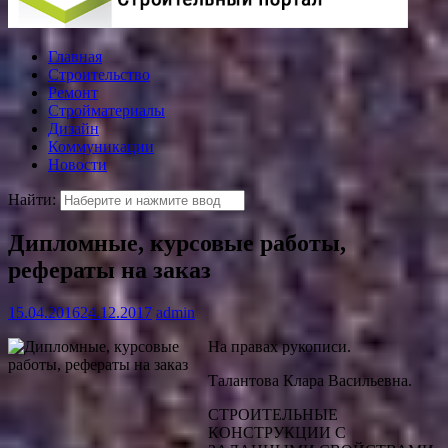
Главная
Строительство
Ремонт
Стройматериалы
Дизайн
Коммуникации
Новости
Найти:
Дипломные, курсовые работы,
рефераты на заказ
15.04.2016
24.12.2017
admin
На правах рукописи.
Талантова Клара Васильевна.
СТРОИТЕЛЬНЫЕ
КОНСТРУКЦИИ C