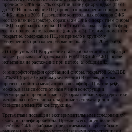
прочность СФБ на 57%, сократив длину фибры вдвое (lf / df
до 50). Использование ПЦ привело к повышению прочности
СФБ лишь на 30%. Разрушение контрольных образцов СФБ
носило вязкий характер, образцы же СФБ с покрытием фибры
с ЖЦ разрушались хрупко. При этом наблюдался разрыв фибр,
т.е. их полное использование (рисунок 3). Полимерцементное
покрытие, содержащее ПЦ, не привело к хрупкому
разрушению, произошел разрыв не более 15 — 20 % фибр.
а) б) Рисунок 3 Ц Разрушение сталефибробетонного образца
за счет разрыва фибр, покрытых 60%ПВБ + 40%ЖЦ, после
испытания на растяжение при изгибе: а) общий вид.
б) микрофотография оборванной фибры, покрытой 60%ПВБ +
40%ЖЦ (при 30-кратном увеличении) Изменяя, помимо
прочего, свойства межфазного слоя лфибра Ц матрица�,
можно, в зависимости от назначения конструкции,
регулировать прочностные и деформативные характеристики
материала и обеспечивать заданные эксплуатационные
свойства элементов конструкций.
Третья глава посвящена экспериментальным исследованиям
свойств сталефибробетона. Прежде всего, оценивались
свойства СФБ с фибрами, предлагаемыми на российском
рынке и наиболее часто употребляемыми отечественными