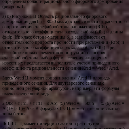
определены области рационального фибрового армирования
(рисунок 1.
а) б) Рисунок 1 Ц Область рационального фибрового
армирования для bh = 8020 мм: а) в зависимости от расчетного
сопротивления сталефибробетона растяжению (Rfbt),
относительного коэффициента расхода фибры (kfbt) и длины
фибр (lf); класс бетона-матрицы б) в зависимости от
относительного прироста прочности при растяжении (Rfbt) и
относительного коэффициента расхода фибры (kfbt) При
разработке новых элементов конструкций на основе
сталефибробетона выбор формы сечения или оценку
известных предлагается выполнять с учетом приведенного
коэффициента рациональности сечения Кred = Wred / Ared.
Здесь Wred Ц момент сопротивления; Ared Ц площадь
приведенного сечения. Для двутаврового сечения с
одиночной регулярной арматурой, например, эти формулы
имеют следующий вид.
2 (Jbc + f Jfc1 + f Jft1 + s Jso). (5) Wred = + Sbt h — x. (6) Ared =
A (1+ fa f )+ As s В формулах Ibc Ц момент инерции сжатой
зоны бетона.
Ifc1, Ift1 Ц момент инерции сжатой и растянутой
фиброармиованных полок; Iso Ц момент инерции регулярной