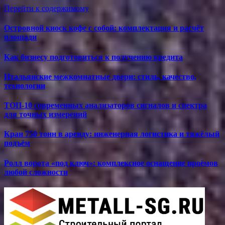
Перейти к содержимому
Островной киоск кофе с собой: комплектация и расчёт
площади
Как бизнесу подготовиться к получению кредита
Итальянские межкомнатные двери: стиль, качество,
технологии
ТОП-10 современных анализаторов сигналов и спектра
для точных измерений
Кран 750 тонн в аренду: инженерная логистика и тяжёлый
подъём
Ролл ворота «под ключ»: комплексное оснащение проёмов
любой сложности