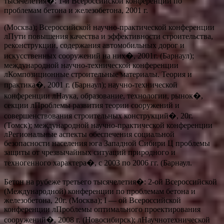
тысячелетия�: 1-й Всероссийской конференции по
проблемам бетона и железобетона, 2001 г.
(Москва); Всероссийской научно-практической конференции
лПути повышения качества и эффективности строительства,
реконструкции, содержания автомобильных дорог и
искусственных сооружений на них�, 2001г. (Барнаул);
международной научно-технической конференции
лКомпозиционные строительные материалы. Теория и
практика�, 2001 г. (Барнаул); научно-технической
конференции лНаука, образование, технологии, рынок�,
секции лПроблемы развития теории сооружений и
совершенствования строительных конструкций�, 20г.
(Томск); международной научно-практической конференции
лРегиональные аспекты обеспечения социальной
безопасности населения юга Западной Сибири Ц проблемы
защиты от чрезвычайных ситуаций природного и
техногенного характера�, с 2003 по 2006 гг. (Барнаул.
Бетон на рубеже третьего тысячелетия�: 2-ой Всероссийской
(Международной) конференции по проблемам бетона и
железобетона, 20г. (Москва); I — ой Всероссийской
конференции лПроблемы оптимального проектирования
сооружений�, 2008 г. (Новосибирск); лНаучнотехнической