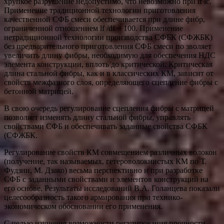
хрупкое разрушение недопустимо, что невозможно при lf lc.
Применение традиционной технологии приготовления
качественной СФБ смеси обеспечивается при длине фибр,
ограниченной отношением lf /df = 100. Применение
нетрадиционной технологии производства СФБК (СФЖБК)
без предварительного приготовления СФБ смеси по зволяет
увеличить длину фибры, необходимую для обеспечения НДС
элемента конструкции, вплоть до критической. Критическая
длина стальной фибры, как и в классических КМ, зависит от
свойств межфазного слоя, определяющего сцепление фибры с
бетонной матрицей.
В свою очередь регулирование сцепления фибры с матрицей
позволяет изменять длину стальной фибры, управлять
свойствами СФБ и обеспечивать заданные свойства СФБК
(СФЖБК.
Регулирование свойств КМ совмещением различных волокон
(получение, так называемых, гетероволокнистых КМ по Т.
Фудзии, М. Дзако) весьма перспективно и при разработке
СФБ с заданными свойствами и элементов конструкций на
его основе. Результаты исследований В.А. Голанцева показали
целесообразность такого армирования при технико-
экономическом обосновании его применения.
С целью изучения возможности регулирования прочности