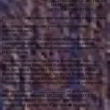
ЗАДАННЫМИ СВОЙСТВАМИ
НА ОСНОВЕ
СТАЛЕФИБРОБЕТОНА.
05.23.01 Ц Строительные конструкции, здания и сооружения.
диссертации на соискание ученой степени доктора
технических наук.
Работа выполнена в государственном образовательном
учреждении высшего профессионального образования
лАлтайский государственный технический
университет им.
И.И.Ползунова.
Официальные оппоненты: доктор технических наук,
профессор Левон Рафаэлович Маилян доктор технических
наук, профессор Владимир Васильевич Адищев доктор
физико-математических наук, профессор Виктор Иванович
Самсонов Ведущая организация ГОУ ВПО лТомский
государственный архитектурно-строительный университет.
Защита состоится _________________ на заседании
диссертационного совета ДМ 212.171.01 при ГОУ ВПО
лНовосибирский государственный архитектурно-
строительный университет (Сибстрин)� по адресу.