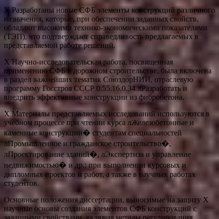
Х Разработаны новые СФБ элементы конструкций различного
назначения, которые, при обеспечении заданных свойств,
обладают высокими технико-экономическими показателями
(ТЭП), что подтверждает справедливость предлагаемых в
представляемой работе решений.
Х Научно-исследовательская работа, посвященная
применению СФБ в дорожном строительстве, была включена
в раздел важнейших тематик СоюздорНИИ, отраслевую
программу Госстроя СССР 0.55.16.0.34 лРазработать и
внедрить эффективные конструкции из фибробетона.
Х Материалы представляемых исследований используются в
учебном процессе при чтении курса лЖелезобетонные и
каменные конструкции� студентам специальностей
лПромышленное и гражданское строительство�,
лПроектирование зданий�, лЭкспертиза и управление
недвижимостью� и др.; при выполнении курсовых и
дипломных проектов и работ, а также в научных работах
студентов.
Основные положения диссертации, выносимые на защиту Х
научные основы создания элементов СФБ конструкций с
заданными свойствами, включая методы регулирования