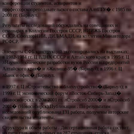
конференции студентов, аспирантов и
профессорскопреподавательского состава АлтГТУ� с 1985 по
2008 гг. (Барнаул.
Результаты исследований обсуждались на совещаниях и
семинарах в Коллегии Госстроя СССР, НИИЖБ Госстроя
СССР, СоюздорНИИ, ДИЛ МАДИ, на коллегии Минавтодора
РСФСР.
Элементы СФБ конструкций экспонировались на выставках:
в 1982-1984 гг. Ц ВДНХ СССР и Алтайского края; в 1995 г. Ц
лНаучнотехнические разработки вузов России и предприятий
Алтайского края� и лЖилище-95� (Барнаул); в 1996 г. Ц
лБанк и офис� (Барнаул.
в 1997 г. Ц лСтроительство и благоустройство� (Барнаул); в
1999 г. Ц экономический форум лВосток-Сибирь-Запад�
(Новосибирск); в 20и 2001 гг. лСтройсиб 2000� и лСтройсиб
2001� (Новосибирск) Публикации . По результатам
исследований опубликована 131 работа, получены авторские
свидетельства и патенты.
Структура и объем работы . Диссертационная работа состоит
из пяти глав, изложенных на 287 страницах, списка