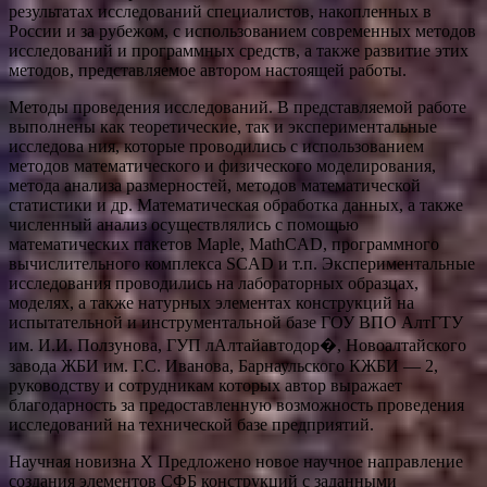
результатах исследований специалистов, накопленных в
России и за рубежом, с использованием современных методов
исследований и программных средств, а также развитие этих
методов, представляемое автором настоящей работы.
Методы проведения исследований. В представляемой работе
выполнены как теоретические, так и экспериментальные
исследова ния, которые проводились с использованием
методов математического и физического моделирования,
метода анализа размерностей, методов математической
статистики и др. Математическая обработка данных, а также
численный анализ осуществлялись с помощью
математических пакетов Maple, MathCAD, программного
вычислительного комплекса SCAD и т.п. Экспериментальные
исследования проводились на лабораторных образцах,
моделях, а также натурных элементах конструкций на
испытательной и инструментальной базе ГОУ ВПО АлтГТУ
им. И.И. Ползунова, ГУП лАлтайавтодор�, Новоалтайского
завода ЖБИ им. Г.С. Иванова, Барнаульского КЖБИ — 2,
руководству и сотрудникам которых автор выражает
благодарность за предоставленную возможность проведения
исследований на технической базе предприятий.
Научная новизна Х Предложено новое научное направление
создания элементов СФБ конструкций с заданными