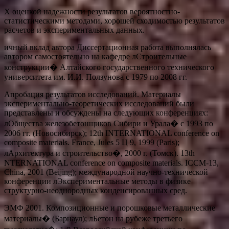
Х оценкой надежности результатов вероятностно-
статистическими методами, хорошей сходимостью результатов
расчетов и экспериментальных данных.
ичный вклад автора Диссертационная работа выполнялась
автором самостоятельно на кафедре лСтроительные
конструкции� Алтайского государственного технического
университета им. И.И. Ползунова с 1979 по 2008 гг.
Апробация результатов исследований. Материалы
экспериментально-теоретических исследований были
представлены и обсуждены на следующих конференциях:
лОбщества железобетонщиков Сибири и Урала� с 1993 по
2006 гг. (Новосибирск); 12th INTERNATIONAL conference on
composite materials. France, Jules 5 Ц 9, 1999 (Paris);
лАрхитектура и строительство�, 2000 г. (Томск). 13th
NTERNATIONAL conference on composite materials. ICCM-13,
China, 2001 (Beijing); международной научно-технической
конференции лЭкспериментальные методы в физике
структурно-неоднородных конденсированных сред.
ЭМФ 2001. Композиционные и порошковые металлические
материалы� (Барнаул); лБетон на рубеже третьего