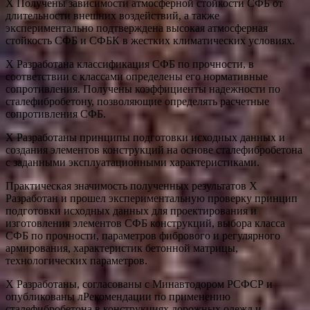
Х Получены зависимости атмосферной стойкости СФБ от
длительности внешних воздействий, а также
экспериментально подтверждена высокая атмосферная
стойкость СФБ и СФБК в жестких климатических условиях.
Х Разработана классификация СФБ по прочности, в
соответствии с классами определены его нормативные
сопротивления. Получены коэффициенты надежности по
сталефибробетону, позволяющие определять расчетные
сопротивления СФБ.
Х Разработаны принципы подготовки исходных данных и
создания элементов конструкций на основе сталефибробетона
с заданными эксплуатационными характеристиками.
Практическая значимость полученных результатов Х
Разработан и прошел экспериментальную проверку принцип
подготовки исходных данных для проектирования и
изготовления элементов СФБ конструкций, выбора класса
СФБ по прочности, параметров фибрового и регулярного
армирования, характеристик бетонной матрицы,
технологических параметров.
Х Разработаны, согласованы с Минавтодором РСФСР и
опубликованы лРекомендации по применению
сталефибробетона в конструкциях дорожных одежд и