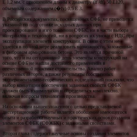
Е 1,2 мм, с отношением длины к диаметру (lf /df) 50 Е120,
объемным содержанием (�fv) 0,5 Е 3.
В Российских документах, посвященных СФБ, не приводится
указаний по подготовке исходных данных при
проектировании и изго товлении СФБК, ни в части выбора
материалов и технологий, ни в вопросах их увязки с НДС при
эксплуатации элемента конструкции. В связи с этим не
удается в полной мере реализовать возможности, заложенные
в фибровом армировании бетона. Это является причиной
того, что и на сегодняшний день элементы конструкций на
основе СФБ не нашли достойного применения в
отечественной практике строительства. Анализ работ
различных авторов, а также результаты собственных
экспериментально-теоретических исследований показали, что
выбор концепции обеспечения заданных свойств СФБК
должен быть взаимоувязан и определяться комплексно,
включая вопросы технологии производства.
На основании вышеизложенного целью представляемой
диссертационной работы является обобщение имеющегося
опыта и разработка научных и практических основ создания
элементов СФБК (СФЖБК) с заданными свойствами.
Вторая глава содержит научные основы создания элементов