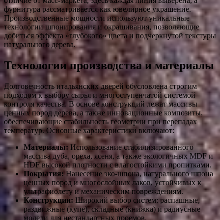
отличие от масс-маркета, здесь каждая линия выверена, а
фурнитура рассматривается как ювелирное украшение.
Производственные мощности используют уникальные
технологии шпонирования и окрашивания, позволяющие
добиться эффекта «глубокого» цвета и подчеркнутой текстуры
натурального дерева.
Технологии производства и материалы
Долговечность итальянских дверей обусловлена строгим
подходом к выбору сырья и многоступенчатой системой
контроля качества. В основе конструкций лежат массивы
ценных пород дерева, а также инновационные композиты,
обеспечивающие стабильность геометрии при перепадах
температур. Основные характеристики включают:
Материалы:
Использование стабилизированного
массива дуба, ореха, ясеня, а также экологичных MDF и
HDF высокой плотности с влагостойкими пропитками.
Покрытия:
Нанесение эко-шпона, натурального шпона
ценных пород и многослойных лаков, устойчивых к
ультрафиолету и механическим повреждениям.
Конструкции:
Широкий выбор систем: распашные,
раздвижные (купе), складные (книжка) и радиусные
модели для нестандартных проемов.