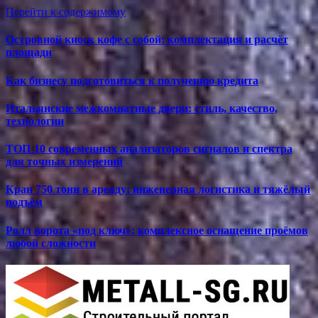
Перейти к содержимому
Островной киоск кофе с собой: комплектация и расчёт
площади
Как бизнесу подготовиться к получению кредита
Итальянские межкомнатные двери: стиль, качество,
технологии
ТОП-10 современных анализаторов сигналов и спектра
для точных измерений
Кран 750 тонн в аренду: инженерная логистика и тяжёлый
подъём
Ролл ворота «под ключ»: комплексное оснащение проёмов
любой сложности