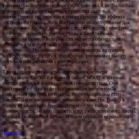
учитывать концепцию единого пространства. Специалисты
рекомендуют придерживаться принципа цветовой
преемственности: либо тон в тон со стенами для эффекта
растворения границ, либо контрастное акцентирование для
зонирования. Особое внимание следует уделить геометрии
проемов — идеально ровные стены и качественная
подготовка базовой поверхности являются обязательным
условием для корректной установки премиальных
конструкций. Правильно подобранная модель визуально
корректирует недостатки планировки, увеличивая высоту
потолков или расширяя узкие коридоры.
Таким образом, дизайнерские итальянские двери
представляют собой идеальный баланс между эстетикой
высшего порядка и инженерным совершенством. Они
выступают не просто функциональным элементом, а
смысловым центром интерьера, подчеркивающим статус
владельца и его понимание истинного качества. Выбор в
пользу итальянского производителя — это выбор
долговечности, эксклюзивности и того неповторимого шарма,
который свойственен только лучшим образцам европейского
дизайна.
Новости