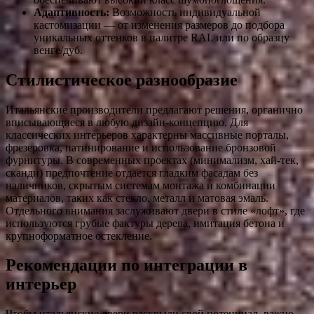
Адаптивность:
Возможность индивидуальной
кастомизации — от изменения размеров до подбора
уникальных оттенков в палитре RAL или по образцу
венге/дуб.
Стилистическое разнообразие
Итальянские производители предлагают решения, органично
вписывающиеся в любую дизайн-концепцию. Для
классических интерьеров характерны массивные порталы,
фрезеровка, патинирование и использование бронзовой
фурнитуры. В современных проектах (минимализм, хай-тек,
сканди) предпочтение отдается гладким фасадам без
наличников, скрытым системам монтажа и комбинации
материалов, таких как стекло, металл и матовая эмаль.
Отдельного внимания заслуживают двери в стиле «лофт», где
используются грубые фактуры дерева, имитация бетона и
крупноформатное остекление.
Рекомендации по интеграции в
интерьер
Чтобы итальянские двери раскрыли свой потенциал, важно