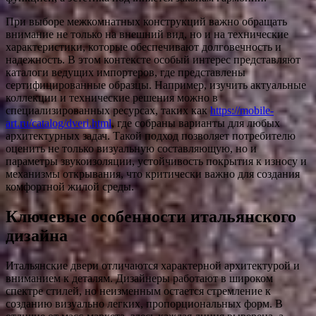
При выборе межкомнатных конструкций важно обращать
внимание не только на внешний вид, но и на технические
характеристики, которые обеспечивают долговечность и
надежность. В этом контексте особый интерес представляют
каталоги ведущих импортеров, где представлены
сертифицированные образцы. Например, изучить актуальные
коллекции и технические решения можно в
специализированных ресурсах, таких как
https://mobile-
art.ru/catalog/dveri.html
, где собраны варианты для любых
архитектурных задач. Такой подход позволяет потребителю
оценить не только визуальную составляющую, но и
параметры звукоизоляции, устойчивость покрытия к износу и
механизмы открывания, что критически важно для создания
комфортной жилой среды.
Ключевые особенности итальянского
дизайна
Итальянские двери отличаются характерной архитектурой и
вниманием к деталям. Дизайнеры работают в широком
спектре стилей, но неизменным остается стремление к
созданию визуально легких, пропорциональных форм. В