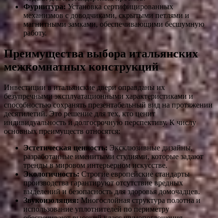
Фурнитура:
Установка сертифицированных
механизмов с доводчиками, скрытыми петлями и
магнитными замками, обеспечивающими бесшумную
работу.
Преимущества выбора итальянских
межкомнатных конструкций
Инвестиции в итальянские двери оправданы их
безупречными эксплуатационными характеристиками и
способностью сохранять презентабельный вид на протяжении
десятилетий. Это решение для тех, кто ценит
индивидуальность и долгосрочную перспективу. К числу
основных преимуществ относятся:
Эстетическая ценность:
Эксклюзивные дизайны,
разработанные именитыми студиями, которые задают
тренды в мировом интерьерном искусстве.
Экологичность:
Строгие европейские стандарты
производства гарантируют отсутствие вредных
выделений и безопасность для здоровья домочадцев.
Звукоизоляция:
Многослойная структура полотна и
использование уплотнителей по периметру
обеспечивают высокий класс шумопоглощения.