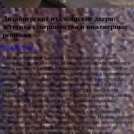
Дизайнерские итальянские двери:
эстетика совершенства и инженерные
решения
01.04.2026
admin
В мире интерьерного дизайна итальянские двери давно
занимают пьедестал почета, являясь синонимом безупречного
вкуса, высокого качества и инновационного подхода. Это не
просто элементы разграничения пространства, а полноценные
арт-объекты, способные преобразить любое помещение, от
классической резиденции до минималистичного лофта.
Секрет их всемирного признания кроется в уникальном
сплаве многовековых традиций обработки древесины, смелых
дизайнерских концепциях и использовании передовых
технологий. Каждое изделие несет в себе отпечаток
индивидуальности, превращая интерьер в продуманное с
точки зрения стиля и комфорта пространство. Производители
из Италии рассматривают дверное полотно как неотъемлемую
часть архитектурной композиции, где форма следует за
функцией, а эстетика подчиняется законам гармонии.