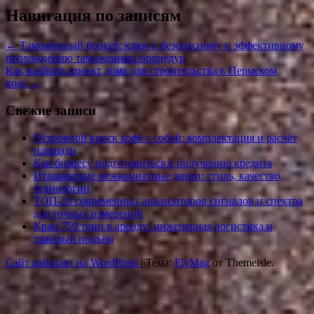
Навигация по записям
←
Таможенный брокер: ключ к безопасному и эффективному
прохождению таможенных процедур
Как выбрать проект дома для строительства в Пермском
крае
→
Свежие записи
Островной киоск кофе с собой: комплектация и расчёт
площади
Как бизнесу подготовиться к получению кредита
Итальянские межкомнатные двери: стиль, качество,
технологии
ТОП-10 современных анализаторов сигналов и спектра
для точных измерений
Кран 750 тонн в аренду: инженерная логистика и
тяжёлый подъём
Сайт работает на WordPress
|
Тема:
FlyMag
от Themeisle.