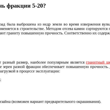
нь фракции 5-20?
назад была выброшена из недр земли во время извержения вулк
еняется в строительстве. Методом отсева камни сортируются по
дают граниту повышенную прочность. Соответственно их содерж
т разный размер, наиболее популярным является
гранитный ще
ие зерен разной фракции обеспечивает повышенную прочность.
грузкой в процессе эксплуатации:
;
зайна (возможен вариант предварительного окрашивания).