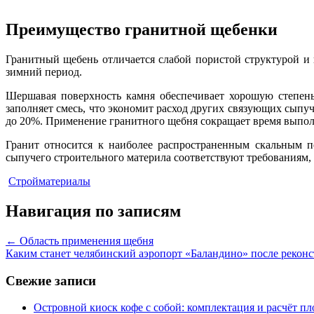
Преимущество гранитной щебенки
Гранитный щебень отличается слабой пористой структурой и 
зимний период.
Шершавая поверхность камня обеспечивает хорошую степень
заполняет смесь, что экономит расход других связующих сыпуч
до 20%. Применение гранитного щебня сокращает время выпол
Гранит относится к наиболее распространенным скальным п
сыпучего строительного материла соответствуют требованиям,
Стройматериалы
Навигация по записям
←
Область применения щебня
Каким станет челябинский аэропорт «Баландино» после рекон
Свежие записи
Островной киоск кофе с собой: комплектация и расчёт п