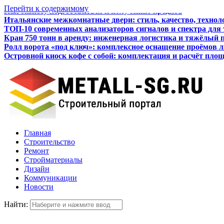
Перейти к содержимому
Итальянские межкомнатные двери: стиль, качество, технол
ТОП-10 современных анализаторов сигналов и спектра для
Кран 750 тонн в аренду: инженерная логистика и тяжёлый 
Ролл ворота «под ключ»: комплексное оснащение проёмов 
Островной киоск кофе с собой: комплектация и расчёт пло
Как бизнесу подготовиться к получению кредита
Главная
Строительство
Ремонт
Стройматериалы
Дизайн
Коммуникации
Новости
Найти: