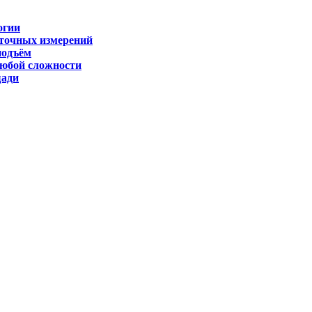
огии
 точных измерений
подъём
любой сложности
щади