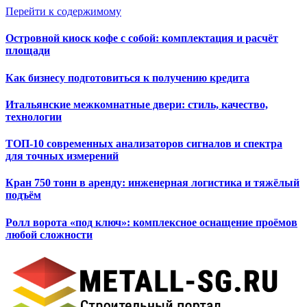
Перейти к содержимому
Островной киоск кофе с собой: комплектация и расчёт
площади
Как бизнесу подготовиться к получению кредита
Итальянские межкомнатные двери: стиль, качество,
технологии
ТОП-10 современных анализаторов сигналов и спектра
для точных измерений
Кран 750 тонн в аренду: инженерная логистика и тяжёлый
подъём
Ролл ворота «под ключ»: комплексное оснащение проёмов
любой сложности