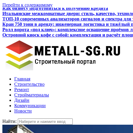
Перейти к содержимому
Итальянские межкомнатные двери: стиль, качество, технол
ТОП-10 современных анализаторов сигналов и спектра для
Кран 750 тонн в аренду: инженерная логистика и тяжёлый 
Ролл ворота «под ключ»: комплексное оснащение проёмов 
Островной киоск кофе с собой: комплектация и расчёт пло
Как бизнесу подготовиться к получению кредита
Главная
Строительство
Ремонт
Стройматериалы
Дизайн
Коммуникации
Новости
Найти: