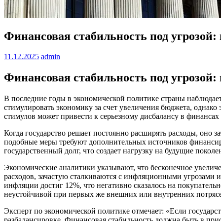
Финансовая стабильность под угрозой:
11.12.2025
admin
Финансовая стабильность под угрозой:
В последние годы в экономической политике страны наблюдае
стимулировать экономику за счет увеличения бюджета, однак
стимулов может привести к серьезному дисбалансу в финансах 
Когда государство решает постоянно расширять расходы, оно з
подобные меры требуют дополнительных источников финансиров
государственный долг, что создает нагрузку на будущие покол
Экономические аналитики указывают, что бесконечное увеличе
расходов, зачастую сталкиваются с инфляционными угрозами и
инфляции достиг 12%, что негативно сказалось на покупательн
неустойчивой при первых же внешних или внутренних потряс
Эксперт по экономической политике отмечает: «Если государст
разбалансировке. Финансовая стабильность должна быть в прио