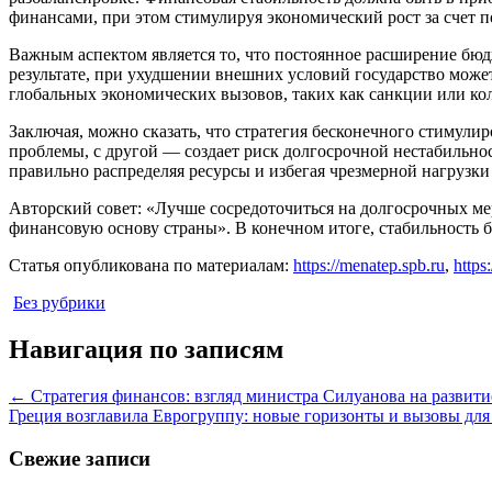
финансами, при этом стимулируя экономический рост за счет
Важным аспектом является то, что постоянное расширение бюд
результате, при ухудшении внешних условий государство может
глобальных экономических вызовов, таких как санкции или ко
Заключая, можно сказать, что стратегия бесконечного стимул
проблемы, с другой — создает риск долгосрочной нестабильно
правильно распределяя ресурсы и избегая чрезмерной нагрузки
Авторский совет: «Лучше сосредоточиться на долгосрочных м
финансовую основу страны». В конечном итоге, стабильность 
Статья опубликована по материалам:
https://menatep.spb.ru
,
https
Без рубрики
Навигация по записям
←
Стратегия финансов: взгляд министра Силуанова на развит
Греция возглавила Еврогруппу: новые горизонты и вызовы дл
Свежие записи