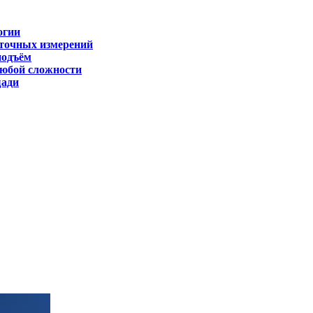
огии
 точных измерений
подъём
любой сложности
щади