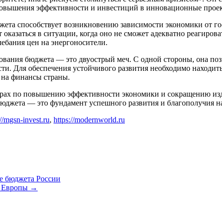
 повышения эффективности и инвестиций в инновационные прое
жета способствует возникновению зависимости экономики от гос
 оказаться в ситуации, когда оно не сможет адекватно реагиров
лебания цен на энергоносители.
ирования бюджета — это двуострый меч. С одной стороны, она п
сти. Для обеспечения устойчивого развития необходимо находит
 на финансы страны.
ерах по повышению эффективности экономики и сокращению изде
бюджета — это фундамент успешного развития и благополучия н
://mgsn-invest.ru
,
https://modernworld.ru
ие бюджета России
я Европы
→