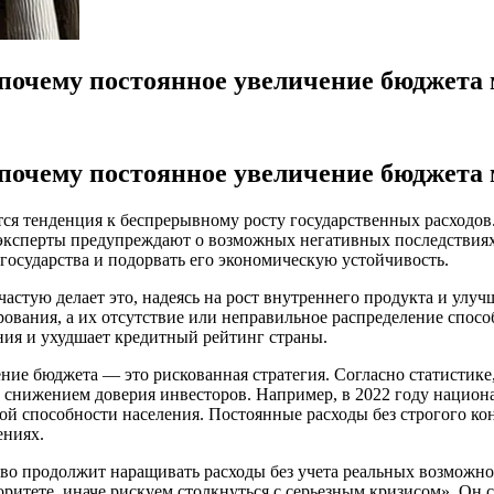
 почему постоянное увеличение бюджета
 почему постоянное увеличение бюджета
тся тенденция к беспрерывному росту государственных расходо
о эксперты предупреждают о возможных негативных последствия
государства и подорвать его экономическую устойчивость.
ачастую делает это, надеясь на рост внутреннего продукта и ул
ания, а их отсутствие или неправильное распределение способн
ения и ухудшает кредитный рейтинг страны.
ние бюджета — это рискованная стратегия. Согласно статистик
 снижением доверия инвесторов. Например, в 2022 году национа
ой способности населения. Постоянные расходы без строгого кон
ениях.
во продолжит наращивать расходы без учета реальных возможнос
ритете, иначе рискуем столкнуться с серьезным кризисом». Он 