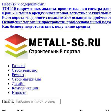
Перейти к содержимому
ТОП-10 современных анализаторов сигналов и спектра для
Кран 750 тонн в аренду: инженерная логистика и тяжёлый 
Ролл ворота «под ключ»: комплексное оснащение проёмов 
Оснащение торговых пространств: профессиональный подхо
Как бизнесу подготовиться к получению кредита
Итальянские межкомнатные двери: стиль, качество, технол
Главная
Строительство
Ремонт
Стройматериалы
Дизайн
Коммуникации
Новости
Найти: