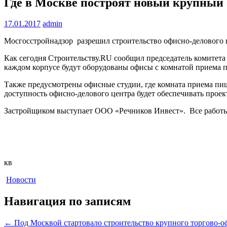
Где в Москве построят новый крупный 
17.01.2017
admin
Мосгосстройнадзор разрешил строительство офисно-делового це
Как сегодня Строительству.RU сообщил председатель комитета 
каждом корпусе будут оборудованы офисы с комнатой приема 
Также предусмотрены офисные студии, где комната приема пи
доступность офисно-делового центра будет обеспечивать прое
Застройщиком выступает ООО «Речников Инвест». Все работы 
кв
Новости
Навигация по записям
←
Под Москвой стартовало строительство крупного торгово-о