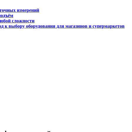
 точных измерений
подъём
любой сложности
д к выбору оборудования для магазинов и супермаркетов
огии