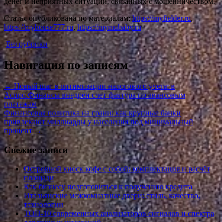
денег и неприятных ситуаций, связанных с мошенничеством.
Статья опубликована по материалам:
https://myfielder.ru
,
https://myhouse777.ru
,
https://mymubaby.ru
Без рубрики
Навигация по записям
←
Новый шаг в оптимизации налогового учета: в
Аспро.Финансы внедрен счет-фактура по авансовым
платежам
Финансовая политика на грани: как крупные банки
привлекают миллиарды у населения под минимальный
процент
→
Свежие записи
Островной киоск кофе с собой: комплектация и расчёт
площади
Как бизнесу подготовиться к получению кредита
Итальянские межкомнатные двери: стиль, качество,
технологии
ТОП-10 современных анализаторов сигналов и спектра