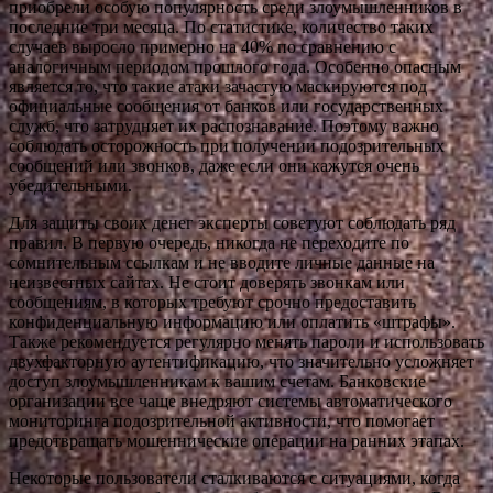
приобрели особую популярность среди злоумышленников в
последние три месяца. По статистике, количество таких
случаев выросло примерно на 40% по сравнению с
аналогичным периодом прошлого года. Особенно опасным
является то, что такие атаки зачастую маскируются под
официальные сообщения от банков или государственных
служб, что затрудняет их распознавание. Поэтому важно
соблюдать осторожность при получении подозрительных
сообщений или звонков, даже если они кажутся очень
убедительными.
Для защиты своих денег эксперты советуют соблюдать ряд
правил. В первую очередь, никогда не переходите по
сомнительным ссылкам и не вводите личные данные на
неизвестных сайтах. Не стоит доверять звонкам или
сообщениям, в которых требуют срочно предоставить
конфиденциальную информацию или оплатить «штрафы».
Также рекомендуется регулярно менять пароли и использовать
двухфакторную аутентификацию, что значительно усложняет
доступ злоумышленникам к вашим счетам. Банковские
организации все чаще внедряют системы автоматического
мониторинга подозрительной активности, что помогает
предотвращать мошеннические операции на ранних этапах.
Некоторые пользователи сталкиваются с ситуациями, когда