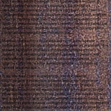
карта неожиданно блокируется без очевидных причин. В
таких случаях важно сразу связаться с банком через
официальные контакты и уточнить ситуацию. Не стоит
предпринимать никаких самостоятельных действий, которые
могут усугубить проблему. Эксперты подчеркивают, что
зачастую мошенники используют именно такие ситуации для
дальнейшей атаки, поэтому важно сохранять спокойствие и
следовать рекомендациям специалистов.
Мнение специалиста по безопасности: «Самое важное — не
паниковать и не предпринимать необдуманных решений. Чем
меньше вы будете сообщать злоумышленникам о своих
данных, тем меньше риск потерять деньги. Помните, что
современные банки внедряют много инструментов для
защиты клиентов, и ваша внимательность — лучший щит
против мошенников.»
В заключение стоит подчеркнуть, что постоянная
бдительность и грамотное использование инструментов
защиты — залог сохранности ваших средств. В эпоху
цифровых технологий мошенники находят новые пути для
реализации своих преступных целей, поэтому важно быть на
шаг впереди. Следите за обновлениями от вашего банка, не
доверяйте сомнительным сообщениям и регулярно проверяйте
свои счета. Только так можно обезопасить себя от потери