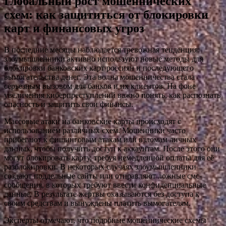
Глобальный рост мошеннических
схем: как защититься от блокировки
карт и финансовых угроз
В последние месяцы наблюдается тревожная тенденция:
злоумышленники активно используют новые методы для
блокировки банковских карт россиян и последующего
вымогательства денег. Эта волна мошенничества стала
серьезным вызовом для банков и их клиентов. На фоне
увеличения киберпреступлений важно понять, как распознать
опасность и защитить свои финансы.
Массовые атаки на банковские карты происходят с
использованием различных схем. Мошенники часто
прибегают к фишинговым атакам или взломам личных
данных, чтобы получить доступ к аккаунтам. После этого они
могут блокировать карту, требуя немедленной оплаты для её
разблокировки. В некоторых случаях злоумышленники
создают поддельные сайты или отправляют ложные смс-
сообщения, в которых требуют ввести конфиденциальные
данные. В результате жертвы оказываются без доступа к
своим средствам и вынуждены платить вымогателям.
Эксперты отмечают, что подобные мошеннические схемы