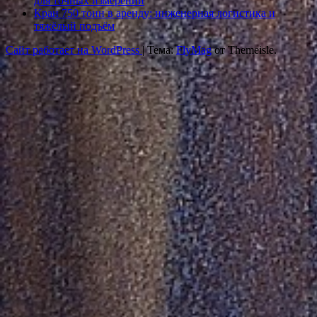
для точных измерений
Кран 750 тонн в аренду: инженерная логистика и
тяжёлый подъём
Сайт работает на WordPress
|
Тема:
FlyMag
от Themeisle.