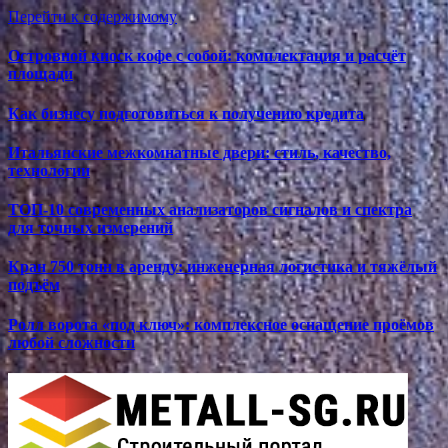
Перейти к содержимому
Островной киоск кофе с собой: комплектация и расчёт
площади
Как бизнесу подготовиться к получению кредита
Итальянские межкомнатные двери: стиль, качество,
технологии
ТОП-10 современных анализаторов сигналов и спектра
для точных измерений
Кран 750 тонн в аренду: инженерная логистика и тяжёлый
подъём
Ролл ворота «под ключ»: комплексное оснащение проёмов
любой сложности