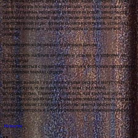
следует вкладывать деньги, которые жалко потерять. Также
стоит избегать попыток «отыграться» после проигрыша — это
один из главных признаков развития игровой зависимости.
Надёжные платформы предоставляют инструменты для
ответственной игры: функцию самоисключения, установку
дневных лимитов и доступ к службам психологической
помощи.
Рекомендуется следовать следующим шагам:
1. Проверить наличие лицензии и отзывы о платформе до
начала игры
2. Ознакомиться с правилами участия в бонусных программах
и условиями вывода средств
Интернет казино 1 го и аналогичные ресурсы могут стать
частью досуга, если подходить к ним с разумной
осторожностью. Главное — помнить, что азартные игры —
это не способ заработка, а форма развлечения. Ответственный
подход позволяет получать удовольствие от процесса,
сохраняя контроль и избегая финансовых и эмоциональных
потерь.
Новости