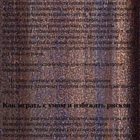
Одним из главных достоинств онлайн-казино является их
доступность. Пользователи могут выбирать между мобильной
версией, приложением или веб-сайтом, что делает процесс
гибким и удобным. Современные платформы работают на
лицензированных игровых движках, где результаты
формируются с помощью генераторов случайных чисел, что
гарантирует честность и прозрачность. Многие сайты
предлагают бонусы за первый депозит, бесплатные вращения
и программы лояльности, что добавляет привлекательности
для новых игроков.
Среди ключевых особенностей качественных платформ
можно выделить:
— Наличие лицензии и защищённого соединения
— Поддержку различных способов оплаты и быстрый вывод
средств
Как играть с умом и избежать рисков
Несмотря на развлекательный характер, азартные игры могут
вызывать зависимость, особенно при отсутствии
самоконтроля. Чтобы избежать негативных последствий,
важно придерживаться простых правил. В первую очередь, не