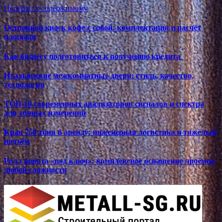
Перейти к содержимому
Островной киоск кофе с собой: комплектация и расчёт
площади
Как бизнесу подготовиться к получению кредита
Итальянские межкомнатные двери: стиль, качество,
технологии
ТОП-10 современных анализаторов сигналов и спектра
для точных измерений
Кран 750 тонн в аренду: инженерная логистика и тяжёлый
подъём
Ролл ворота «под ключ»: комплексное оснащение проёмов
любой сложности