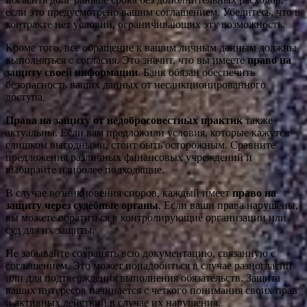
если это предусмотрено вашим соглашением. Убедитесь, что в
контракте нет условий, ограничивающих эту возможность.
Кроме того, все обращение к вашим личным данным должны
выполняться с согласия. Это значит, что вы имеете
право на
защиту своей информации
. Банк обязан обеспечить
безопасность ваших данных от несанкционированного
доступа.
Права на защиту от недобросовестных практик
также
актуальны. Если вам предложили условия, которые кажутся
слишком выгодными, стоит быть осторожным. Сравните
предложения различных финансовых учреждений и
выбирайте наиболее подходящие.
В случае возникновения споров, каждый имеет
право на
защиту через судебные органы
. Если ваши права нарушены,
вы можете обратиться в контролирующие организации или
суд для их защиты.
Не забывайте сохранять всю документацию, связанную с
соглашением. Это может понадобиться в случае разногласий
или для подтверждения выполнения обязательств. Защита
ваших интересов начинается с четкого понимания своих прав
и активных действий в случае их нарушения.