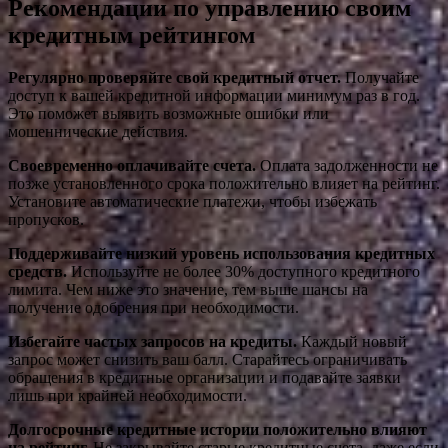
Рекомендации по управлению своим
кредитным рейтингом
Регулярно проверяйте свой кредитный отчет.
Получайте
доступ к вашей кредитной информации минимум раз в год.
Это поможет выявить возможные ошибки или
мошеннические действия.
Своевременно оплачивайте счета.
Оплата задолженности не
позже установленного срока положительно влияет на рейтинг.
Установите автоматические платежи, чтобы избежать
пропусков.
Поддерживайте низкий уровень использования кредитных
средств.
Используйте не более 30% доступного кредитного
лимита. Чем ниже это значение, тем выше шансы на
получение одобрения при необходимости.
Избегайте частых запросов на кредиты.
Каждый новый
запрос может снизить ваш балл. Старайтесь ограничивать
обращения в кредитные организации и подавайте заявки
лишь при крайней необходимости.
Долгосрочные кредитные истории положительно влияют
на рейтинг.
Не закрывайте старые кредитные счета, даже если