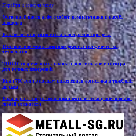
Перейти к содержимому
Островной киоск кофе с собой: комплектация и расчёт
площади
Как бизнесу подготовиться к получению кредита
Итальянские межкомнатные двери: стиль, качество,
технологии
ТОП-10 современных анализаторов сигналов и спектра
для точных измерений
Кран 750 тонн в аренду: инженерная логистика и тяжёлый
подъём
Ролл ворота «под ключ»: комплексное оснащение проёмов
любой сложности