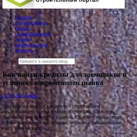
Главная
Строительство
Ремонт
Стройматериалы
Дизайн
Коммуникации
Новости
Найти:
Как найти кредиты для заемщиков в
условиях современного рынка
21.07.2025
admin
Подходите к выбору кредитного предложения с
исследованием. Перед тем как подписывать договор,
тщательно анализируйте условия. Сравните процентные
ставки нескольких кредиторов, чтобы выбрать наиболее
выгодный вариант.