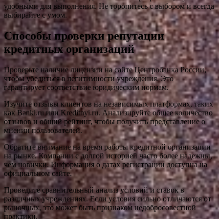
удобными для выполнения. Не торопитесь с выбором и всегда
выбирайте с умом.
Способы проверки репутации
кредитных организаций
Проверьте наличие лицензии на сайте Центробанка России,
чтобы убедиться в легитимности учреждения. Это
гарантирует соответствие юридическим нормам.
Изучите отзывы клиентов на независимых платформах, таких
как Banki.ru или Kreditnyi.ru. Анализируйте общее количество
отзывов и общий рейтинг, чтобы получить представление о
мнении пользователей.
Обратите внимание на время работы кредитной организации
на рынке. Компании с долгой историей часто более надежны,
чем новички. Информация о датах регистрации доступна на
официальном сайте.
Проведите сравнительный анализ условий и ставок в
различных учреждениях. Если условия сильно отличаются от
рыночных, это может быть признаком недобросовестной
практики.