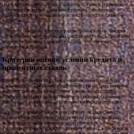
платежеспособность перед обращением. Размер страховки
тоже имеет значение – чем выше уровень финансовой
грамотности, тем меньшая вероятность попасть в сложную
ситуацию.
Обратите внимание на сроки рассмотрения заявки. Быстрая
проверка документов и выдача средств могут быть признаком
хорошо налаженного процесса работы, что облегчает
обращение в будущем.
Критерии оценки условий кредита и
процентных ставок
При выборе финансовых предложений важно оценивать
такие аспекты, как размер процентной ставки, срок возврата,
наличие дополнительных сборов и возможные штрафы.
Процентная ставка должна быть четко указана и сравнима с
рыночными значениями. Это поможет избежать переплат.
Обратите внимание на условия погашения. Возможность
досрочного возвращения средств без штрафных санкций
может существенно снизить общую стоимость займа.
Рассмотрите также гибкость платежного плана: возможность
изменения графика погашения или перерасчет платежей при