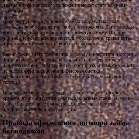
изменении финансового положения может стать важным
фактором.
Информируйтесь о дополнительных сборах, таких как
комиссии за обслуживание счета или страховки. Эти расходы
могут значительно увеличивать конечную сумму. Полное
понимание всех расходов позволит более точно сравнивать
предложения и выбирать наиболее выгодные.
Важно также знать требования к доходу и кредитной истории.
Финансовые учреждения, как правило, проверяют вашу
платежеспособность и кредитную историю, что может влиять
на условия финансирования. Высокая оценка
кредитоспособности позволяет получить более выгодные
условия.
Используйте калькуляторы для расчета общей стоимости
кредита, чтобы визуализировать, как разные ставки и сроки
влияют на итоговые выплаты. Это облегчит процесс
принятия обоснованных решений.
Правила оформления договора займа
без подвохов