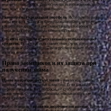
они не используются. Долгосрочная история демонстрирует
ваш опыт в управлении финансами.
Разнообразьте кредитный портфель.
Используйте разные
виды кредита, такие как кредиты наличными, автокредиты и
кредитные карты. Это показывает вашу способность
справляться с различными обязательствами.
Служите примером ответственному использованию
кредитов.
Если у вас есть совместные счета, следите за
поведением со-займодавца. Ваш рейтинг может пострадать
из-за их неоплаченных долгов.
Права заемщиков и их защита при
получении займа
Право на прозрачность условий
– вам нужно понимать все
нюансы, включая скрытые комиссии. Если какая-либо
информация вызывает вопросы, не стесняйтесь запрашивать
разъяснения. Существуют законы, обязывающие кредиторов
предоставлять такие данные.
Важно помнить о
праве на досрочное погашение
. Вы можете
погасить долг раньше срока без дополнительных расходов,