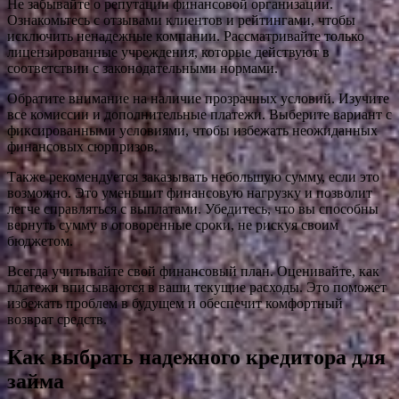
Не забывайте о репутации финансовой организации.
Ознакомьтесь с отзывами клиентов и рейтингами, чтобы
исключить ненадежные компании. Рассматривайте только
лицензированные учреждения, которые действуют в
соответствии с законодательными нормами.
Обратите внимание на наличие прозрачных условий. Изучите
все комиссии и дополнительные платежи. Выберите вариант с
фиксированными условиями, чтобы избежать неожиданных
финансовых сюрпризов.
Также рекомендуется заказывать небольшую сумму, если это
возможно. Это уменьшит финансовую нагрузку и позволит
легче справляться с выплатами. Убедитесь, что вы способны
вернуть сумму в оговоренные сроки, не рискуя своим
бюджетом.
Всегда учитывайте свой финансовый план. Оценивайте, как
платежи вписываются в ваши текущие расходы. Это поможет
избежать проблем в будущем и обеспечит комфортный
возврат средств.
Как выбрать надежного кредитора для
займа