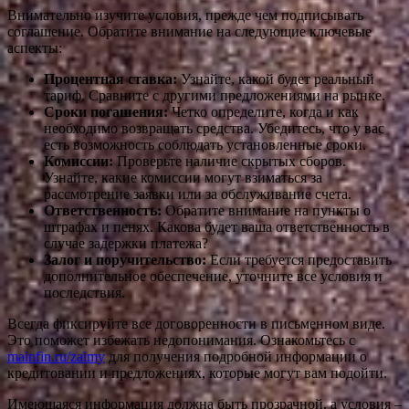
Внимательно изучите условия, прежде чем подписывать
соглашение. Обратите внимание на следующие ключевые
аспекты:
Процентная ставка:
Узнайте, какой будет реальный
тариф. Сравните с другими предложениями на рынке.
Сроки погашения:
Четко определите, когда и как
необходимо возвращать средства. Убедитесь, что у вас
есть возможность соблюдать установленные сроки.
Комиссии:
Проверьте наличие скрытых сборов.
Узнайте, какие комиссии могут взиматься за
рассмотрение заявки или за обслуживание счета.
Ответственность:
Обратите внимание на пункты о
штрафах и пенях. Какова будет ваша ответственность в
случае задержки платежа?
Залог и поручительство:
Если требуется предоставить
дополнительное обеспечение, уточните все условия и
последствия.
Всегда фиксируйте все договоренности в письменном виде.
Это поможет избежать недопонимания. Ознакомьтесь с
mainfin.ru/zaimy
для получения подробной информации о
кредитовании и предложениях, которые могут вам подойти.
Имеющаяся информация должна быть прозрачной, а условия –