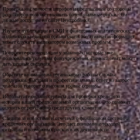
Проверка численности штрафов и предписаний со стороны
регуляторов поможет выявить потенциальные риски. Эти
данные доступны на сайте Центробанка.
Изучите публикации в СМИ и финансовых аналитических
изданиях о кредитной организации. Негативная информация
может служить индикатором возможных проблем.
Попросите рекомендации у знакомых, которые уже
пользовались услугами финучреждения. Личный опыт может
дать ценные сведения.
Обратите внимание на организацию работы службы
поддержки. Быстрый и профессиональный ответ на запрос
клиентов говорит о высоком уровне сервиса.
Используйте онлайн-сервисы для проверки кредитной
истории вашей предполагаемой организации. Это поможет
оценить ее репутацию среди других клиентов.
Следите за новостями и отчетами о финансовом состоянии
кредитных организаций. Это дает понимание текущей
ситуации и возможных рисков в их деятельности.