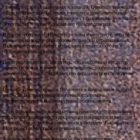
Сравните условия различных компаний. Обратите внимание
на процентные ставки, сроки возврата и дополнительные
комиссии. Кредитные организации с прозрачными условиями,
без скрытых платежей, вызывают больше доверия.
Изучите репутацию. Поищите отзывы в интернете, обратите
внимание на количество положительных и отрицательных.
Надежные фирмы имеют обширную клиентскую базу и
положительные отклики.
Проверьте лицензии. Убедитесь, что выбранный кредитор
зарегистрирован и имеет все необходимые разрешительные
документы. Это подтверждает его легальность и соблюдение
законодательства.
Оцените уровень сервиса. Позвоните в компанию и задайте
вопросы. Быстрая реакция и готовность помочь
свидетельствуют о высоком уровне обслуживания.
Сравните дополнительный сервис. Некоторые организации
предлагают возможности досрочного погашения, изменение
условий, что может быть полезным в будущем. Выбирайте те,
кто предоставляет гибкие решения.
Анализируйте личные финансы. Рассчитайте свою