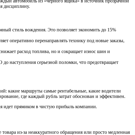
аждый автомобиль из «черного ящика» в источник прозрачной
я дисциплину.
мный стиль вождения. Это позволяет экономить до 15%
ляет оперативно перенаправлять технику под новые заказы,
снижает расход топлива, но и сокращает износ шин и
 до наступления серьезной поломки, что предотвращает
ний: какие маршруты самые рентабельные, какие водители
рование, где каждый рубль затрат обоснован и эффективен.
ия идет прямиком в чистую прибыль компании.
е товара из-за неаккуратного обращения или просто медленная