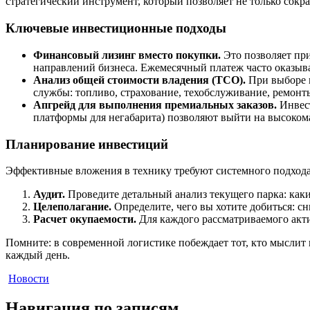
стратегический инструмент, который позволяет не только сокр
Ключевые инвестиционные подходы
Финансовый лизинг вместо покупки.
Это позволяет при
направлений бизнеса. Ежемесячный платеж часто оказыва
Анализ общей стоимости владения (TCO).
При выборе м
службы: топливо, страхование, техобслуживание, ремонты
Апгрейд для выполнения премиальных заказов.
Инвест
платформы для негабарита) позволяют выйти на высоко
Планирование инвестиций
Эффективные вложения в технику требуют системного подхода
Аудит.
Проведите детальный анализ текущего парка: каки
Целеполагание.
Определите, чего вы хотите добиться: с
Расчет окупаемости.
Для каждого рассматриваемого акти
Помните: в современной логистике побеждает тот, кто мыслит 
каждый день.
Новости
Навигация по записям