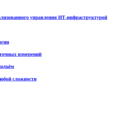
рализованного управления ИТ-инфраструктурой
огии
 точных измерений
подъём
любой сложности