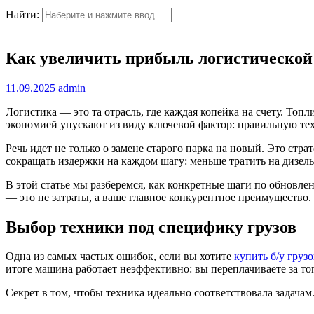
Найти:
Как увеличить прибыль логистической
11.09.2025
admin
Логистика — это та отрасль, где каждая копейка на счету. Топ
экономией упускают из виду ключевой фактор: правильную тех
Речь идет не только о замене старого парка на новый. Это ст
сокращать издержки на каждом шагу: меньше тратить на дизель,
В этой статье мы разберемся, как конкретные шаги по обновл
— это не затраты, а ваше главное конкурентное преимущество.
Выбор техники под специфику грузов
Одна из самых частых ошибок, если вы хотите
купить б/у груз
итоге машина работает неэффективно: вы переплачиваете за топ
Секрет в том, чтобы техника идеально соответствовала задачам