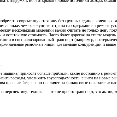
ащать издержки, но и открывать новые источники дохода, обходя
обретать современную технику без крупных единовременных зат
ется ниже, чем совокупные затраты на содержание и ремонт уст
ежду несколькими моделями важно считать не только цену поку
 и остаточную стоимость. Часто более дорогая на старте модель 
иции в специализированный транспорт (например, изотермиче
маржинальные рыночные ниши, где меньше конкуренции и выше 
:
е машины приносят больше прибыли, какие постоянно в ремонте
низить расходы, увеличить грузоподъемность, выйти на новые ры
ва просчитайте, как он повлияет на финансовые показатели: нас
на перспективу. Техника — это не просто транспорт, это актив