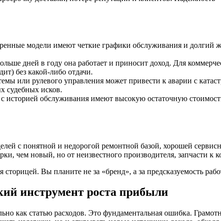
енные модели имеют четкие графики обслуживания и долгий ж
ольше дней в году она работает и приносит доход. Для коммерч
ит) без какой-либо отдачи.
темы или рулевого управления может привести к аварии с ката
ых судебных исков.
 историей обслуживания имеют высокую остаточную стоимость.
елей с понятной и недорогой ремонтной базой, хорошей сервис
и, чем новый, но от неизвестного производителя, запчасти к к
 сторицей. Вы планите не за «бренд», а за предсказуемость раб
кий инструмент роста прибыли
льно как статью расходов. Это фундаментальная ошибка. Грамо