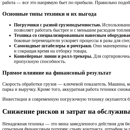
работа — все это напрямую бьет по прибыли. Правильно подобр
Основные типы техники и их выгода
Погрузчики с разной грузоподъемностью.
Использование
позволяет работать быстрее и с меньшим расходом топли
Техника со специализированным навесным оборудова
боковые перемещатели ускоряет процессы в разы для спе
Самоходные штабелеры и ричтраки.
Они маневренны и 
и сокращая время на отборку товара.
Конвейерные линии и ролл-трекеры.
Для сортировочных
пропускную способность.
Прямое влияние на финансовый результат
Скорость обработки грузов — ключевой показатель. Машина, ко
парка и выручку. Кроме того, аккуратная работа техники сниж
Инвестиции в современную погрузочную технику окупаются бы
Снижение рисков и затрат на обслужи
Ненадежная техника — это мина замедленного действия для бюд
серьезным финансовым потерям: срыву контракта, штрафам за п