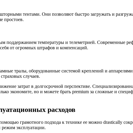
шторными тентами. Они позволяют быстро загружать и разгружа
е простоев.
точным поддержанием температуры и телеметрией. Современные 
 себя от огромных штрафов и компенсаций.
рамные тралы, оборудованные системой креплений и аппарелями
страховых случаев.
нижение затрат в долгосрочной перспективе. Специализированн
олько экономите, но и можете брать premium за сложные и спец
луатационных расходов
помощью грамотного подхода к технике ее можно drastically сок
и режим эксплуатации.