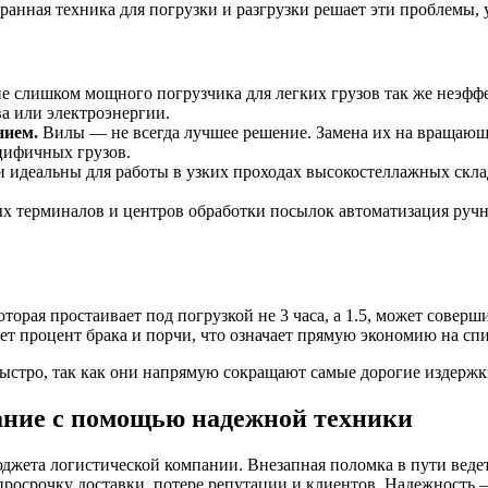
анная техника для погрузки и разгрузки решает эти проблемы, 
 слишком мощного погрузчика для легких грузов так же неэфф
ва или электроэнергии.
нием.
Вилы — не всегда лучшее решение. Замена их на вращающи
цифичных грузов.
идеальны для работы в узких проходах высокостеллажных скла
 терминалов и центров обработки посылок автоматизация ручн
торая простаивает под погрузкой не 3 часа, а 1.5, может совер
ает процент брака и порчи, что означает прямую экономию на спи
стро, так как они напрямую сокращают самые дорогие издержк
вание с помощью надежной техники
жета логистической компании. Внезапная поломка в пути ведет 
росрочку доставки, потере репутации и клиентов. Надежность —