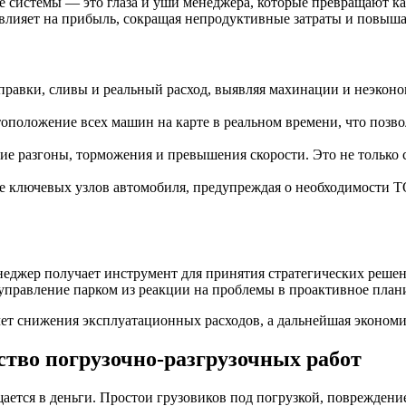
е системы — это глаза и уши менеджера, которые превращают к
лияет на прибыль, сокращая непродуктивные затраты и повыша
правки, сливы и реальный расход, выявляя махинации и неэконо
оположение всех машин на карте в реальном времени, что позво
ие разгоны, торможения и превышения скорости. Это не только 
 ключевых узлов автомобиля, предупреждая о необходимости ТО
неджер получает инструмент для принятия стратегических реше
управление парком из реакции на проблемы в проактивное плани
счет снижения эксплуатационных расходов, а дальнейшая эконом
тво погрузочно-разгрузочных работ
щается в деньги. Простои грузовиков под погрузкой, повреждени