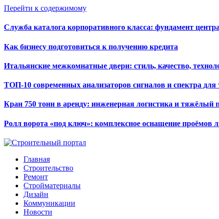
Перейти к содержимому
Служба каталога корпоративного класса: фундамент цент
Как бизнесу подготовиться к получению кредита
Итальянские межкомнатные двери: стиль, качество, технол
ТОП-10 современных анализаторов сигналов и спектра для
Кран 750 тонн в аренду: инженерная логистика и тяжёлый 
Ролл ворота «под ключ»: комплексное оснащение проёмов 
Главная
Строительство
Ремонт
Стройматериалы
Дизайн
Коммуникации
Новости