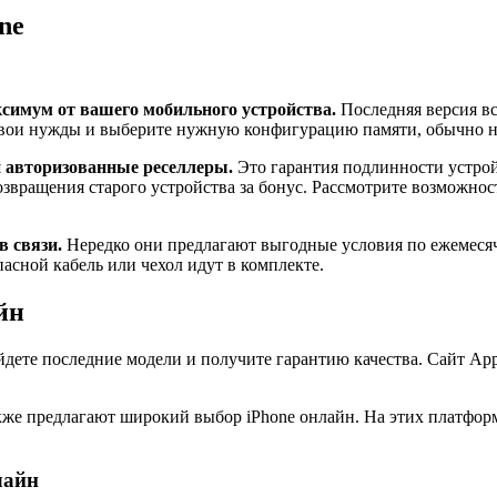
ne
ксимум от вашего мобильного устройства.
Последняя версия вс
 свои нужды и выберите нужную конфигурацию памяти, обычно 
и авторизованные реселлеры.
Это гарантия подлинности устрой
озвращения старого устройства за бонус. Рассмотрите возможнос
в связи.
Нередко они предлагают выгодные условия по ежемеся
асной кабель или чехол идут в комплекте.
йн
йдете последние модели и получите гарантию качества. Сайт App
кже предлагают широкий выбор iPhone онлайн. На этих платформ
лайн