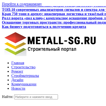
Перейти к содержимому
ТОП-10 современных анализаторов сигналов и спектра для
Кран 750 тонн в аренду: инженерная логистика и тяжёлый 
Ролл ворота «под ключ»: комплексное оснащение проёмов 
Оснащение торговых пространств: профессиональный подхо
Как бизнесу подготовиться к получению кредита
Итальянские межкомнатные двери: стиль, качество, технол
Главная
Строительство
Ремонт
Стройматериалы
Дизайн
Коммуникации
Новости
Найти: