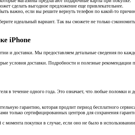
которые магазины предлагают подарочные карты при покупке.
может сделать выгодное предложение еще привлекательнее.
ыть важно, если вы решите вернуть телефон по какой-то причин
ерите идеальный вариант. Так вы сможете не только сэкономит
ке iPhone
ии и доставки. Мы предоставляем детальные сведения по каждому
трые условия доставки. Подробности и полезные рекомендации 
ля в течение одного года. Это означает, что любые поломки и 
ельную гарантию, которая продлит период бесплатного сервиса 
ами только сертифицированных центров для сохранения гарант
й с момента покупки в случае, если оно не было в использовани