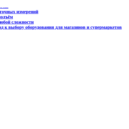
 точных измерений
подъём
любой сложности
д к выбору оборудования для магазинов и супермаркетов
огии