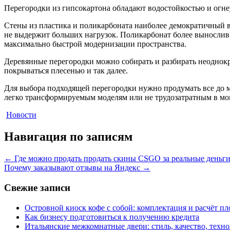
Перегородки из гипсокартона обладают водостойкостью и ог
Стены из пластика и поликарбоната наиболее демократичный в
не выдержит больших нагрузок. Поликарбонат более вынослив в
максимально быстрой модернизации пространства.
Деревянные перегородки можно собирать и разбирать неоднокр
покрываться плесенью и так далее.
Для выбора подходящей перегородки нужно продумать все до 
легко трансформируемым моделям или не трудозатратным в мо
Новости
Навигация по записям
←
Где можно продать продать скины CSGO за реальные деньг
Почему заказывают отзывы на Яндекс
→
Свежие записи
Островной киоск кофе с собой: комплектация и расчёт п
Как бизнесу подготовиться к получению кредита
Итальянские межкомнатные двери: стиль, качество, техн