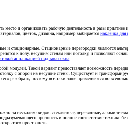
ть место и организовать рабочую деятельность в разы приятнее 
материалов, цветов, дизайна, например выбирается
наклейка для 
ные и стационарные. Стационарные перегородки являются альте
крепятся к полу, несущим стенам или потолку, и позволяют осн
атовой аппликацией под заказ окна
.
обой модулей. Такой вариант предоставляет возможность перед
потолку с опорой на несущие стены. Существует и трансформир
 его разобрать, поэтому все-таки чаще применяются во всевозм
ожно на несколько видов: стеклянные, деревянные, алюминиевы
подразумевающего прочность и полное соответствие технике бе
 открытого пространства.