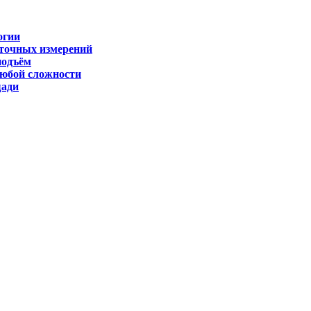
огии
 точных измерений
подъём
любой сложности
щади