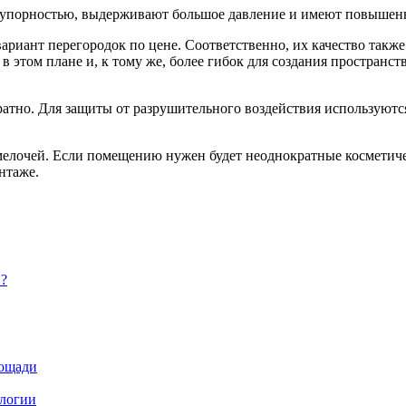
неупорностью, выдерживают большое давление и имеют повыше
ариант перегородок по цене. Соответственно, их качество такж
 этом плане и, к тому же, более гибок для создания пространс
атно. Для защиты от разрушительного воздействия используются
мелочей. Если помещению нужен будет неоднократные косметиче
нтаже.
и?
лощади
ологии