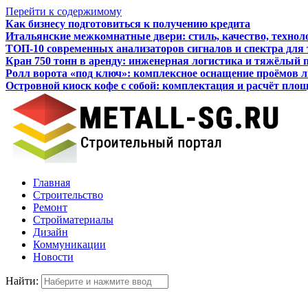
Перейти к содержимому
Как бизнесу подготовиться к получению кредита
Итальянские межкомнатные двери: стиль, качество, технол
ТОП-10 современных анализаторов сигналов и спектра для
Кран 750 тонн в аренду: инженерная логистика и тяжёлый 
Ролл ворота «под ключ»: комплексное оснащение проёмов 
Островной киоск кофе с собой: комплектация и расчёт пло
Главная
Строительство
Ремонт
Стройматериалы
Дизайн
Коммуникации
Новости
Найти: