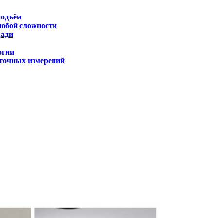
подъём
любой сложности
щади
огии
 точных измерений