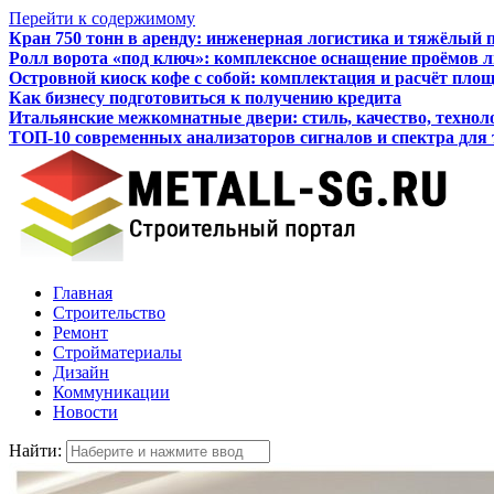
Перейти к содержимому
Кран 750 тонн в аренду: инженерная логистика и тяжёлый 
Ролл ворота «под ключ»: комплексное оснащение проёмов 
Островной киоск кофе с собой: комплектация и расчёт пло
Как бизнесу подготовиться к получению кредита
Итальянские межкомнатные двери: стиль, качество, технол
ТОП-10 современных анализаторов сигналов и спектра для
Главная
Строительство
Ремонт
Стройматериалы
Дизайн
Коммуникации
Новости
Найти: