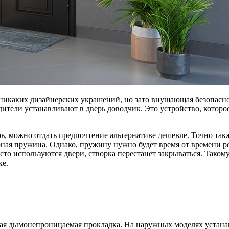
т никаких дизайнерских украшений, но зато внушающая безопасн
дители устанавливают в дверь доводчик. Это устройство, которо
ерь, можно отдать предпочтение альтернативе дешевле. Точно та
ная пружина. Однако, пружину нужно будет время от времени ре
сто используются двери, створка перестанет закрываться. Таком
ке.
ная дымонепроницаемая прокладка. На наружных моделях устанав