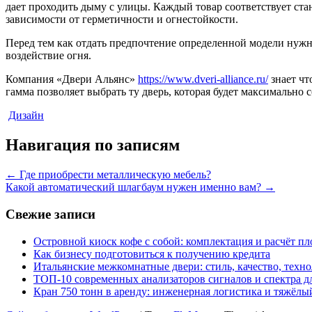
дает проходить дыму с улицы. Каждый товар соответствует станд
зависимости от герметичности и огнестойкости.
Перед тем как отдать предпочтение определенной модели нужно
воздействие огня.
Компания «Двери Альянс»
https://www.dveri-alliance.ru/
знает чт
гамма позволяет выбрать ту дверь, которая будет максимально
Дизайн
Навигация по записям
←
Где приобрести металлическую мебель?
Какой автоматический шлагбаум нужен именно вам?
→
Свежие записи
Островной киоск кофе с собой: комплектация и расчёт п
Как бизнесу подготовиться к получению кредита
Итальянские межкомнатные двери: стиль, качество, техн
ТОП-10 современных анализаторов сигналов и спектра д
Кран 750 тонн в аренду: инженерная логистика и тяжёлы