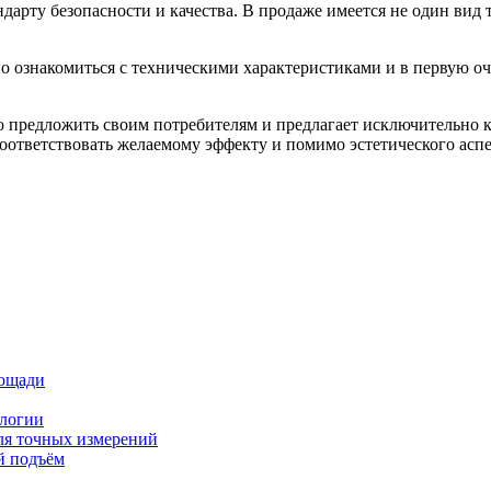
арту безопасности и качества. В продаже имеется не один вид то
 ознакомиться с техническими характеристиками и в первую оче
о предложить своим потребителям и предлагает исключительно к
 соответствовать желаемому эффекту и помимо эстетического ас
лощади
ологии
ля точных измерений
й подъём