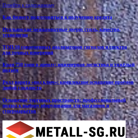
Перейти к содержимому
Как бизнесу подготовиться к получению кредита
Итальянские межкомнатные двери: стиль, качество,
технологии
ТОП-10 современных анализаторов сигналов и спектра
для точных измерений
Кран 750 тонн в аренду: инженерная логистика и тяжёлый
подъём
Ролл ворота «под ключ»: комплексное оснащение проёмов
любой сложности
Оснащение торговых пространств: профессиональный
подход к выбору оборудования для магазинов и
супермаркетов