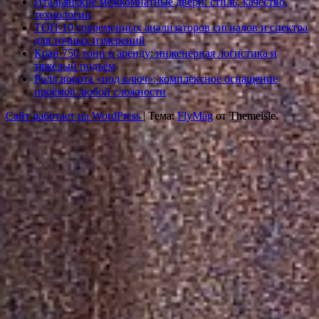
Итальянские межкомнатные двери: стиль, качество,
технологии
ТОП-10 современных анализаторов сигналов и спектра
для точных измерений
Кран 750 тонн в аренду: инженерная логистика и
тяжёлый подъём
Ролл ворота «под ключ»: комплексное оснащение
проёмов любой сложности
Сайт работает на WordPress
|
Тема:
FlyMag
от Themeisle.