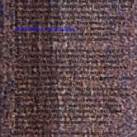
важна. Для этого используются автоматические системы
дозирования, которые контролируют уровень pH, хлора
и других химических веществ, обеспечивая
оптимальные условия для плавания и предотвращая
рост бактерий и водорослей. Химические станции и
оборудование для бассейнов
могут значительно
упростить процесс поддержания нужных параметров и
снизить риск ошибок при ручном добавлении
реагентов.
Системы отопления и кондиционирования воздуха
могут быть также необходимыми для комфортного
использования бассейна. Для открытых бассейнов с
подогревом часто применяются тепловые насосы или
солнечные коллекторы, которые позволяют
поддерживать температуру воды на комфортном уровне,
особенно в холодное время года.
Безопасность пользователей бассейна обеспечивается
различным оборудованием, включая лестницы, перила,
противоскользящие покрытия и шумоизоляцию.
Освещение также играет важную роль, особенно в
вечернее время, обеспечивая видимость и создавая
атмосферу. Для большей безопасности часто
устанавливаются системы видеонаблюдения и
сигнализации.
Наконец, дополнительное оборудование, такое как