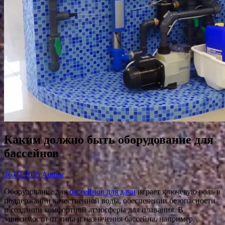
Каким должно быть оборудование для
бассейнов
26.02.2025
Author
Оборудование для
бассейнов для дачи
играет ключевую роль в
поддержании качественной воды, обеспечении безопасности
и создании комфортной атмосферы для плавания. В
зависимости от типа и назначения бассейна, например,