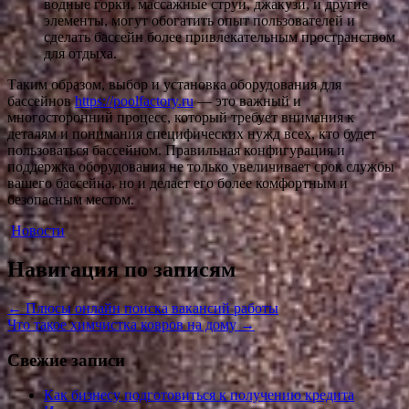
водные горки, массажные струи, джакузи, и другие
элементы, могут обогатить опыт пользователей и
сделать бассейн более привлекательным пространством
для отдыха.
Таким образом, выбор и установка оборудования для
бассейнов
https://poolfactory.ru
— это важный и
многосторонний процесс, который требует внимания к
деталям и понимания специфических нужд всех, кто будет
пользоваться бассейном. Правильная конфигурация и
поддержка оборудования не только увеличивает срок службы
вашего бассейна, но и делает его более комфортным и
безопасным местом.
Новости
Навигация по записям
←
Плюсы онлайн поиска вакансий работы
Что такое химчистка ковров на дому
→
Свежие записи
Как бизнесу подготовиться к получению кредита