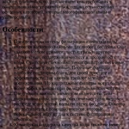
жилого, олимпийского, детского или спа, требования к
оборудованию могут различаться, однако есть несколько
основных категорий, которые многофункциональны и
универсальны.
Особенности
Прежде всего, системы фильтрации и очистки воды
являются жизненно важными для любого бассейна. Они
удаляют мелкие примеси, листья, грязь и другие
загрязнители, поддерживая чистоту и прозрачность
воды. Существует несколько типов фильтров: песочные,
картриджные и диатомовые. Песочные фильтры
наиболее популярны благодаря своей простоте и
эффективности, так как они требуют меньше
обслуживания. Но картриджные фильтры могут быть
более эффективными при фильтрации мелких частиц.
Следующим важным элементом является система
циркуляции воды, которая обеспечивает равномерное
распределение чистой воды по всему бассейну. Обычно
это достигается с помощью насосов, которые
перекачивают воду от дна к системе фильтрации и
обратно.
Химическая поддержка качества воды также не менее