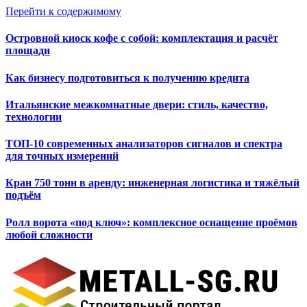
Перейти к содержимому
Островной киоск кофе с собой: комплектация и расчёт
площади
Как бизнесу подготовиться к получению кредита
Итальянские межкомнатные двери: стиль, качество,
технологии
ТОП-10 современных анализаторов сигналов и спектра
для точных измерений
Кран 750 тонн в аренду: инженерная логистика и тяжёлый
подъём
Ролл ворота «под ключ»: комплексное оснащение проёмов
любой сложности