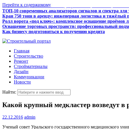
Перейти к содержимому
ТОП-10 современных анализаторов сигналов и спектра для
Кран 750 тонн в аренду: инженерная логистика и тяжёлый 
Ролл ворота «под ключ»: комплексное оснащение проёмов 
Оснащение торговых пространств: профессиональный подхо
Как бизнесу подготовиться к получению кредита
Итальянские межкомнатные двери: стиль, качество, технол
Главная
Строительство
Ремонт
Стройматериалы
Дизайн
Коммуникации
Новости
Найти:
Какой крупный медкластер возведут в 
22.12.2016
admin
Ученый совет Уральского государственного медицинского унив