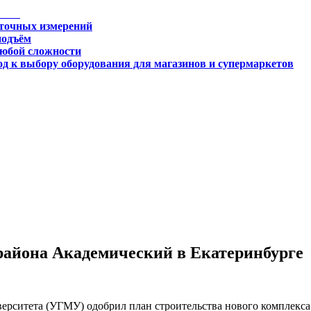
 точных измерений
подъём
любой сложности
д к выбору оборудования для магазинов и супермаркетов
огии
района Академический в Екатеринбурге
ерситета (УГМУ) одобрил план строительства нового комплекса