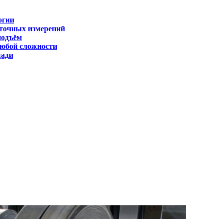
огии
 точных измерений
подъём
любой сложности
щади