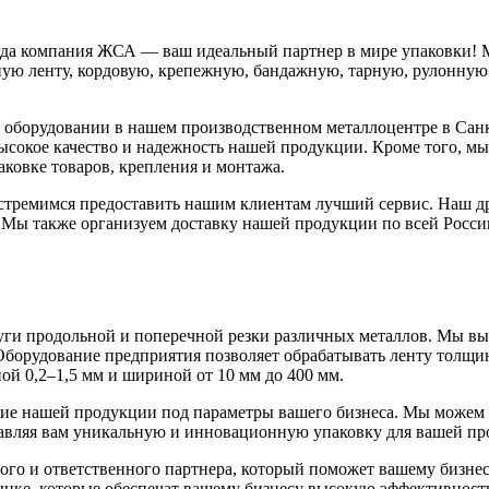
Тогда компания ЖСА — ваш идеальный партнер в мире упаковки!
чную ленту, кордовую, крепежную, бандажную, тарную, рулонну
м оборудовании в нашем производственном металлоцентре в Сан
ысокое качество и надежность нашей продукции. Кроме того, м
аковке товаров, крепления и монтажа.
 стремимся предоставить нашим клиентам лучший сервис. Наш 
Мы также организуем доставку нашей продукции по всей России
ги продольной и поперечной резки различных металлов. Мы вы
Оборудование предприятия позволяет обрабатывать ленту толщи
ой 0,2–1,5 мм и шириной от 10 мм до 400 мм.
ие нашей продукции под параметры вашего бизнеса. Мы можем 
тавляя вам уникальную и инновационную упаковку для вашей пр
ого и ответственного партнера, который поможет вашему бизне
ке, которые обеспечат вашему бизнесу высокую эффективность 