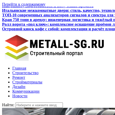
Перейти к содержимому
Итальянские межкомнатные двери: стиль, качество, технол
ТОП-10 современных анализаторов сигналов и спектра для
Кран 750 тонн в аренду: инженерная логистика и тяжёлый 
Ролл ворота «под ключ»: комплексное оснащение проёмов 
Островной киоск кофе с собой: комплектация и расчёт пло
Как бизнесу подготовиться к получению кредита
Главная
Строительство
Ремонт
Стройматериалы
Дизайн
Коммуникации
Новости
Найти: