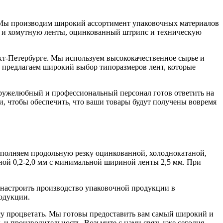
 Мы производим широкий ассортимент упаковочных материалов
ю и хомутную ленты, оцинкованный штрипс и техническую
кт-Петербурге. Мы используем высококачественное сырье и
ы предлагаем широкий выбор типоразмеров лент, которые
дружелюбный и профессиональный персонал готов ответить на
, чтобы обеспечить, что ваши товары будут получены вовремя
полняем продольную резку оцинкованной, холоднокатаной,
ной 0,2-2,0 мм с минимальной шириной ленты 2,5 мм. При
настроить производство упаковочной продукции в
одукции.
су процветать. Мы готовы предоставить вам самый широкий и
и производительность. Возьмите с нами связь уже сегодня,