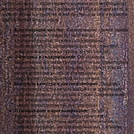
Основная цель — гарантировать наличие всех необходимых
материально-технических ресурсов (МТР) в нужном месте, в
нужное время и в требуемом количестве. Для этого решается
ряд взаимосвязанных задач:
Консолидация закупок
: Формирование единой заявки
на разнородные товары (от метизов до
крупногабаритной техники) у проверенных
производителей и дистрибьюторов, что позволяет
добиться значительных скидок за счет объема.
Логистика и складирование
: Организация
эффективной доставки грузов различным транспортом,
управление складскими запасами на объекте или на
распределительном центре поставщика для
оперативного реагирования на потребности.
Контроль качества и документооборот
: Проверка
соответствия поставляемых материалов заявленным
спецификациям и стандартам, а также сопровождение
всей необходимой технической и
товаросопроводительной документации.
Планирование и прогнозирование
: Тесное
взаимодействие с отделом проектирования и
производством заказчика для составления точных
графиков поставок, синхронизированных с этапами
строительства или выпуска продукции.