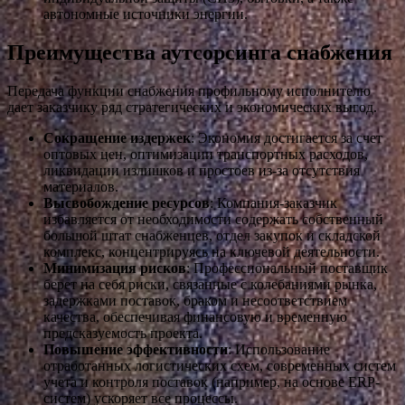
автономные источники энергии.
Преимущества аутсорсинга снабжения
Передача функции снабжения профильному исполнителю
дает заказчику ряд стратегических и экономических выгод.
Сокращение издержек
: Экономия достигается за счет
оптовых цен, оптимизации транспортных расходов,
ликвидации излишков и простоев из-за отсутствия
материалов.
Высвобождение ресурсов
: Компания-заказчик
избавляется от необходимости содержать собственный
большой штат снабженцев, отдел закупок и складской
комплекс, концентрируясь на ключевой деятельности.
Минимизация рисков
: Профессиональный поставщик
берет на себя риски, связанные с колебаниями рынка,
задержками поставок, браком и несоответствием
качества, обеспечивая финансовую и временную
предсказуемость проекта.
Повышение эффективности
: Использование
отработанных логистических схем, современных систем
учета и контроля поставок (например, на основе ERP-
систем) ускоряет все процессы.