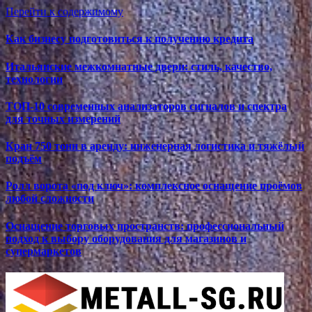
Перейти к содержимому
Как бизнесу подготовиться к получению кредита
Итальянские межкомнатные двери: стиль, качество,
технологии
ТОП-10 современных анализаторов сигналов и спектра
для точных измерений
Кран 750 тонн в аренду: инженерная логистика и тяжёлый
подъём
Ролл ворота «под ключ»: комплексное оснащение проёмов
любой сложности
Оснащение торговых пространств: профессиональный
подход к выбору оборудования для магазинов и
супермаркетов