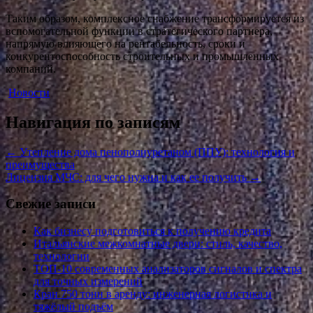
Таким образом, комплексное снабжение трансформируется из
вспомогательной функции в стратегического партнера,
напрямую влияющего на рентабельность, сроки и
конкурентоспособность строительных и промышленных
компаний.
Новости
Навигация по записям
←
Утепление дома пенополиуретаном (ППУ): технология и
преимущества
Лицензия МЧС: для чего нужна и как ее получить
→
Свежие записи
Как бизнесу подготовиться к получению кредита
Итальянские межкомнатные двери: стиль, качество,
технологии
ТОП-10 современных анализаторов сигналов и спектра
для точных измерений
Кран 750 тонн в аренду: инженерная логистика и
тяжёлый подъём