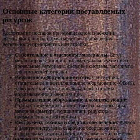
Основные категории поставляемых
ресурсов
Ассортимент поставок при комплексном снабжении
чрезвычайно широк и охватывает все направления
деятельности предприятия или стройки.
Строительные и отделочные материалы
: Бетон,
металлопрокат, кирпич, пиломатериалы, сухие смеси,
кровельные материалы, фасадные системы, материалы
для внутренней отделки.
Инженерное оборудование и сети
: Сантехника,
отопительное и вентиляционное оборудование (ОВиК),
электрические щиты, кабель-каналы, системы
водоснабжения и канализации.
Промышленное оборудование и комплектующие
:
Станки, конвейерные линии, насосы, компрессоры,
запорная арматура, подшипники, редукторы,
промышленная электроника.
Инструмент, техника и средства обеспечения
: Ручной
и электроинструмент, сварочное оборудование,
строительная техника (бетономешалки, леса), средства
индивидуальной защиты (СИЗ), бытовки, а также