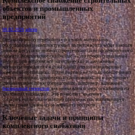
Комплексное снабжение строительных
объектов и промышленных
предприятий
08.02.2026
admin
Организация бесперебойных поставок материалов,
оборудования и комплектующих является критически важным
звеном для успеха любого строительного или промышленного
проекта. Комплексное снабжение — это профессиональный
подход, при котором все логистические и закупочные
процессы передаются в руки одной специализированной
компании-поставщика. Такой партнер не только обеспечивает
объект цементом, арматурой и сантехникой, но и поставляет
специализированное оборудование, например, надежный
бензиновый генератор
для автономного энергоснабжения на
удаленных площадках. Это позволяет заказчику
сосредоточиться на основном производстве, минимизируя
риски срыва сроков из-за дефицита ресурсов.
Ключевые задачи и принципы
комплексного снабжения