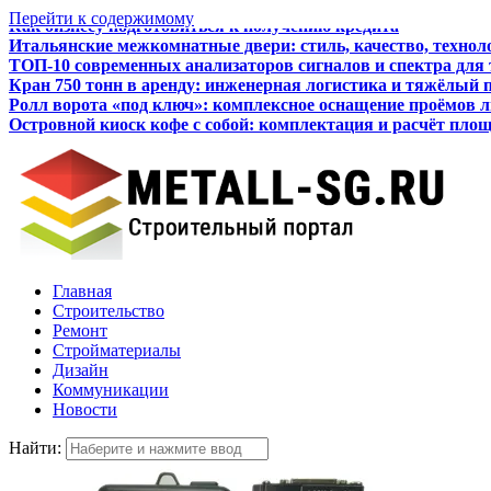
Перейти к содержимому
Итальянские межкомнатные двери: стиль, качество, технол
ТОП-10 современных анализаторов сигналов и спектра для
Кран 750 тонн в аренду: инженерная логистика и тяжёлый 
Ролл ворота «под ключ»: комплексное оснащение проёмов 
Островной киоск кофе с собой: комплектация и расчёт пло
Как бизнесу подготовиться к получению кредита
Главная
Строительство
Ремонт
Стройматериалы
Дизайн
Коммуникации
Новости
Найти: