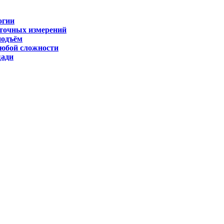
огии
 точных измерений
подъём
любой сложности
щади