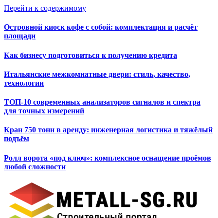
Перейти к содержимому
Островной киоск кофе с собой: комплектация и расчёт
площади
Как бизнесу подготовиться к получению кредита
Итальянские межкомнатные двери: стиль, качество,
технологии
ТОП-10 современных анализаторов сигналов и спектра
для точных измерений
Кран 750 тонн в аренду: инженерная логистика и тяжёлый
подъём
Ролл ворота «под ключ»: комплексное оснащение проёмов
любой сложности