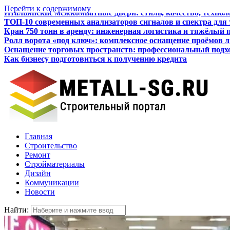
Перейти к содержимому
ТОП-10 современных анализаторов сигналов и спектра для
Кран 750 тонн в аренду: инженерная логистика и тяжёлый 
Ролл ворота «под ключ»: комплексное оснащение проёмов 
Оснащение торговых пространств: профессиональный подхо
Как бизнесу подготовиться к получению кредита
Итальянские межкомнатные двери: стиль, качество, технол
Главная
Строительство
Ремонт
Стройматериалы
Дизайн
Коммуникации
Новости
Найти: