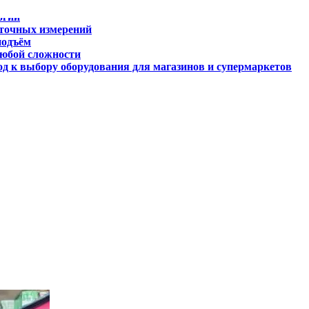
 точных измерений
подъём
любой сложности
д к выбору оборудования для магазинов и супермаркетов
огии