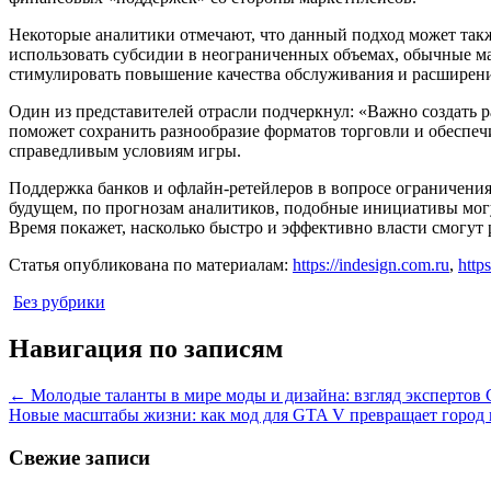
Некоторые аналитики отмечают, что данный подход может такж
использовать субсидии в неограниченных объемах, обычные м
стимулировать повышение качества обслуживания и расширени
Один из представителей отрасли подчеркнул: «Важно создать р
поможет сохранить разнообразие форматов торговли и обеспеч
справедливым условиям игры.
Поддержка банков и офлайн-ретейлеров в вопросе ограничени
будущем, по прогнозам аналитиков, подобные инициативы могу
Время покажет, насколько быстро и эффективно власти смогут р
Статья опубликована по материалам:
https://indesign.com.ru
,
https
Без рубрики
Навигация по записям
←
Молодые таланты в мире моды и дизайна: взгляд экспертов 
Новые масштабы жизни: как мод для GTA V превращает город
Свежие записи