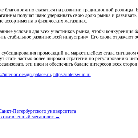
е благоприятно сказаться на развитии традиционной розницы. 
агазины получат шанс удерживать свою долю рынка и развивать 
е ассортимента в физических магазинах.
авные условия для всех участников рынка, чтобы конкуренция ба
ить стабильное развитие всей индустрии». Его слова отражают о
я субсидирования промоакций на маркетплейсах стала сигналом
т стать частью более широкой стратегии по регулированию инт
еализовать эти идеи и обеспечить баланс интересов всех сторон
://interior-design-palace.ru
,
https://interswim.ru
Санкт-Петербургского университета
 в оживленный мегаполис
→