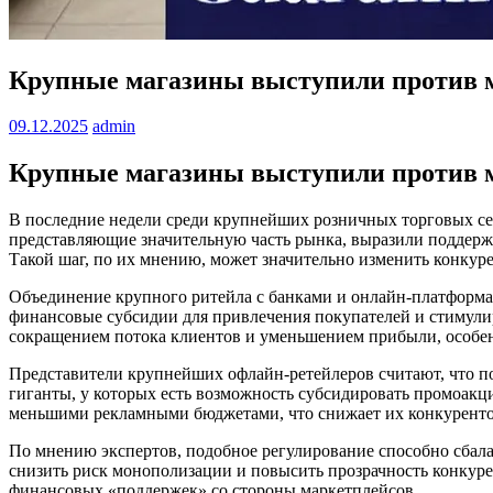
Крупные магазины выступили против м
09.12.2025
admin
Крупные магазины выступили против м
В последние недели среди крупнейших розничных торговых се
представляющие значительную часть рынка, выразили поддерж
Такой шаг, по их мнению, может значительно изменить конкуре
Объединение крупного ритейла с банками и онлайн-платформа
финансовые субсидии для привлечения покупателей и стимулир
сокращением потока клиентов и уменьшением прибыли, особен
Представители крупнейших офлайн-ретейлеров считают, что п
гиганты, у которых есть возможность субсидировать промоакц
меньшими рекламными бюджетами, что снижает их конкуренто
По мнению экспертов, подобное регулирование способно сбала
снизить риск монополизации и повысить прозрачность конкурен
финансовых «поддержек» со стороны маркетплейсов.