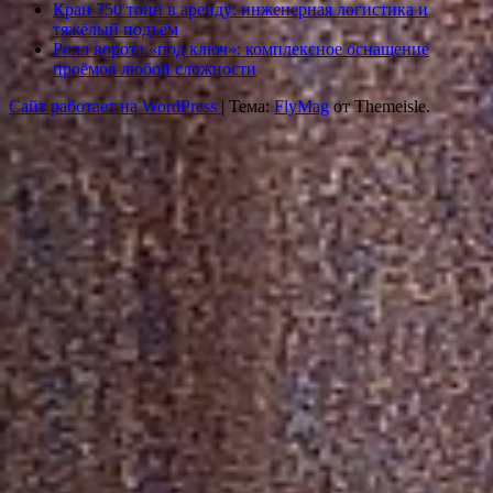
Кран 750 тонн в аренду: инженерная логистика и
тяжёлый подъём
Ролл ворота «под ключ»: комплексное оснащение
проёмов любой сложности
Сайт работает на WordPress
|
Тема:
FlyMag
от Themeisle.