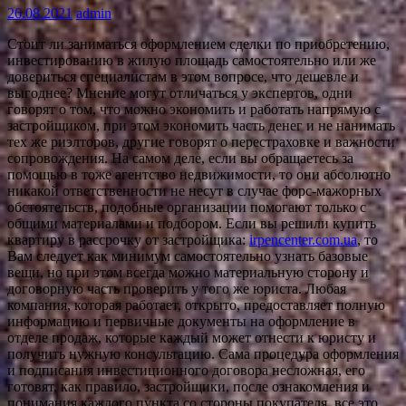
26.08.2021
admin
Стоит ли заниматься оформлением сделки по приобретению,
инвестированию в жилую площадь самостоятельно или же
довериться специалистам в этом вопросе, что дешевле и
выгоднее? Мнение могут отличаться у экспертов, одни
говорят о том, что можно экономить и работать напрямую с
застройщиком, при этом экономить часть денег и не нанимать
тех же риэлторов, другие говорят о перестраховке и важности
сопровождения. На самом деле, если вы обращаетесь за
помощью в тоже агентство недвижимости, то они абсолютно
никакой ответственности не несут в случае форс-мажорных
обстоятельств, подобные организации помогают только с
общими материалами и подбором. Если вы решили купить
квартиру в рассрочку от застройщика:
irpencenter.com.ua
, то
Вам следует как минимум самостоятельно узнать базовые
вещи, но при этом всегда можно материальную сторону и
договорную часть проверить у того же юриста. Любая
компания, которая работает, открыто, предоставляет полную
информацию и первичные документы на оформление в
отделе продаж, которые каждый может отнести к юристу и
получить нужную консультацию. Сама процедура оформления
и подписания инвестиционного договора несложная, его
готовят, как правило, застройщики, после ознакомления и
понимания каждого пункта со стороны покупателя, все это