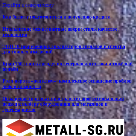
Перейти к содержимому
Как бизнесу подготовиться к получению кредита
Итальянские межкомнатные двери: стиль, качество,
технологии
ТОП-10 современных анализаторов сигналов и спектра
для точных измерений
Кран 750 тонн в аренду: инженерная логистика и тяжёлый
подъём
Ролл ворота «под ключ»: комплексное оснащение проёмов
любой сложности
Оснащение торговых пространств: профессиональный
подход к выбору оборудования для магазинов и
супермаркетов