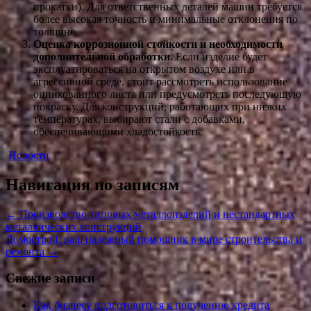
прокатки). Для ответственных деталей машин требуется
более высокая точность и минимальные отклонения по
толщине.
Оценка коррозионной стойкости и необходимости
дополнительной обработки.
Если изделие будет
эксплуатироваться на открытом воздухе или в
агрессивной среде, стоит рассмотреть использование
оцинкованного листа или предусмотреть последующую
покраску. Для конструкций, работающих при низких
температурах, выбирают стали с добавками,
обеспечивающими хладостойкость.
Новости
Навигация по записям
←
Производство типовых металлоизделий и нестандартных
металлических конструкций
Домострой: ваш надежный помощник в мире строительства и
ремонта
→
Свежие записи
Как бизнесу подготовиться к получению кредита