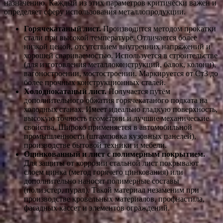
назначению. Каждый из этих параметров критически важен и
определяет сферу использования металлопродукции.
Горячекатаный лист.
Производится методом прокатки
стали при высокой температуре. Отличается более
низкой ценой, отсутствием внутренних напряжений и
хорошей свариваемостью. Используется в строительстве
(для изготовления металлоконструкций, балок, колонн),
вагоностроении, мостостроении. Маркируется от Ст3 до
более прочных конструкционных сталей.
Холоднокатаный лист.
Получается путём
дополнительного обжатия горячекатаного подката на
холодных станах. Имеет идеально гладкую поверхность,
высокую точность геометрии и лучшие механические
свойства. Широко применяется в автомобильной
промышленности (штамповка кузовных панелей),
производстве бытовой техники и мебели.
Оцинкованный и лист с полимерным покрытием.
Для защиты от коррозии стальной лист покрывают
слоем цинка (метод горячего цинкования) или
дополнительно наносят полимерные составы
(полиэстер, пурал). Такой материал незаменим при
производстве кровельных материалов, профнастила,
фасадных кассет и элементов ограждений.