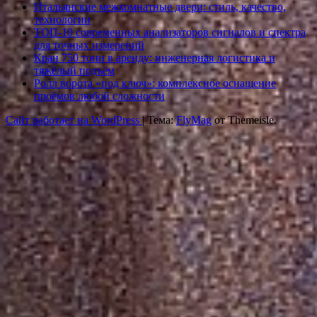
Итальянские межкомнатные двери: стиль, качество,
технологии
ТОП-10 современных анализаторов сигналов и спектра
для точных измерений
Кран 750 тонн в аренду: инженерная логистика и
тяжёлый подъём
Ролл ворота «под ключ»: комплексное оснащение
проёмов любой сложности
Сайт работает на WordPress
|
Тема:
FlyMag
от Themeisle.