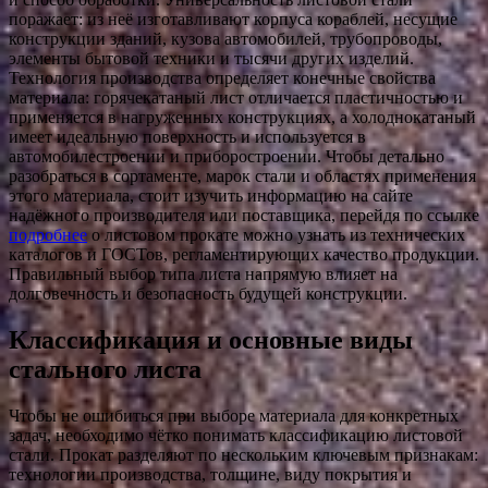
поражает: из неё изготавливают корпуса кораблей, несущие
конструкции зданий, кузова автомобилей, трубопроводы,
элементы бытовой техники и тысячи других изделий.
Технология производства определяет конечные свойства
материала: горячекатаный лист отличается пластичностью и
применяется в нагруженных конструкциях, а холоднокатаный
имеет идеальную поверхность и используется в
автомобилестроении и приборостроении. Чтобы детально
разобраться в сортаменте, марок стали и областях применения
этого материала, стоит изучить информацию на сайте
надёжного производителя или поставщика, перейдя по ссылке
подробнее
о листовом прокате можно узнать из технических
каталогов и ГОСТов, регламентирующих качество продукции.
Правильный выбор типа листа напрямую влияет на
долговечность и безопасность будущей конструкции.
Классификация и основные виды
стального листа
Чтобы не ошибиться при выборе материала для конкретных
задач, необходимо чётко понимать классификацию листовой
стали. Прокат разделяют по нескольким ключевым признакам:
технологии производства, толщине, виду покрытия и