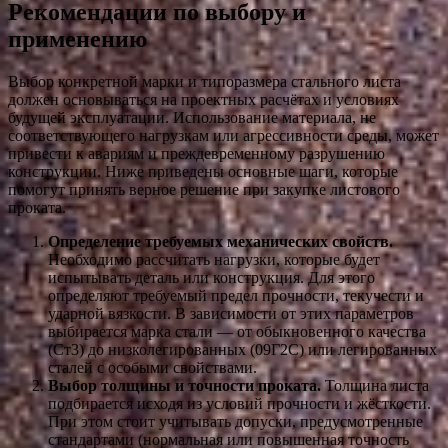
Рекомендации по выбору и
применению
Выбор конкретной марки и типоразмера стального листа
должен основываться на проектных расчётах и условиях
будущей эксплуатации. Использование материала, не
соответствующего нагрузкам или агрессивности среды, может
привести к авариям и преждевременному разрушению
конструкции. Ниже приведены основные шаги, которые
помогут принять верное решение при закупке листового
проката.
Определение требуемых механических свойств.
Необходимо рассчитать нагрузки, которые будет
испытывать деталь или конструкция. Для этого
определяют требуемый предел прочности, текучести и
ударной вязкости. В зависимости от этих параметров
выбирается марка стали — от обыкновенного качества
(Ст3) до низколегированных (09Г2С) или легированных
сталей с особыми свойствами.
Выбор толщины и точности проката.
Толщина листа
подбирается исходя из условий прочности и жёсткости.
При этом стоит учитывать допуски, предусмотренные
стандартами (нормальная или повышенная точность