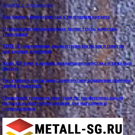
Перейти к содержимому
Как бизнесу подготовиться к получению кредита
Итальянские межкомнатные двери: стиль, качество,
технологии
ТОП-10 современных анализаторов сигналов и спектра
для точных измерений
Кран 750 тонн в аренду: инженерная логистика и тяжёлый
подъём
Ролл ворота «под ключ»: комплексное оснащение проёмов
любой сложности
Оснащение торговых пространств: профессиональный
подход к выбору оборудования для магазинов и
супермаркетов