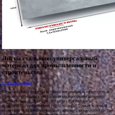
Листы стальные: универсальный
материал для промышленности и
строительства
12.03.2026
admin
Металлопрокат является основой современной индустрии, и
одно из центральных мест в этом многообразии занимают
листы стальные. Этот продукт металлургического
производства представляет собой плоский прокат, который
может иметь различную толщину, ширину, химический состав
и способ обработки. Универсальность листовой стали