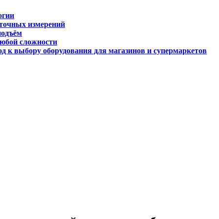
огии
 точных измерений
подъём
любой сложности
д к выбору оборудования для магазинов и супермаркетов