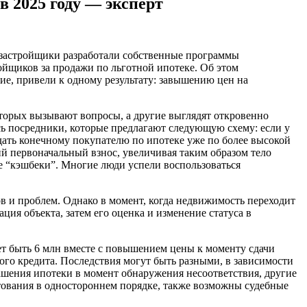
в 2025 году — эксперт
 застройщики разработали собственные программы
ройщиков за продажи по льготной ипотеке. Об этом
ие, привели к одному результату: завышению цен на
торых вызывают вопросы, а другие выглядят откровенно
ь посредники, которые предлагают следующую схему: если у
одать конечному покупателю по ипотеке уже по более высокой
й первоначальный взнос, увеличивая таким образом тело
ие “кэшбеки”. Многие люди успели воспользоваться
ов и проблем. Однако в момент, когда недвижимость переходит
ция объекта, затем его оценка и изменение статуса в
жет быть 6 млн вместе с повышением цены к моменту сдачи
ого кредита. Последствия могут быть разными, в зависимости
гашения ипотеки в момент обнаружения несоответствия, другие
тования в одностороннем порядке, также возможны судебные