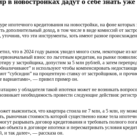
в новостройках дадут о себе знать уже 
туре ипотечного кредитования на новостройки, на фоне которых
ть дополнительный доход, в том числе в виде комиссий от заст
уточнив, что эти инструменты, хоть имеют разное происхожден
л, что в 2024 году рынок увидел много схем, некоторые из ко
ервоначальный взнос по льготным кредитам, на рынке появилис
ртиру у застройщика, допустим за 5 млн рублей, а затем перепр
 “обналичивают” и используют чтобы компенсировать недостающи
чают “субсидии” на процентную ставку от застройщиков, и проч
е вариантами», — привел пример он.
уатацию у обладателя такой ипотеки может не возникать вопрос
возникает необходимость провести следующие действия: регистра
ожет выясниться, что квартира стоила не 7 млн, а 5 млн, ну мо
ть, рыночная стоимость которой существенно ниже тела ипотечн
 могут разрывать договор кредитования и требовать полного по
ью объекта в договоре ипотеки и пересматривать условия креди
 и так далее», — рассказа он.