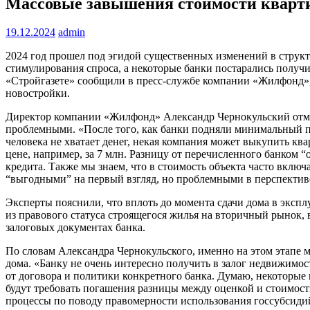
Массовые завышения стоимости квартир 
19.12.2024
admin
2024 год прошел под эгидой существенных изменений в струк
стимулирования спроса, а некоторые банки постарались получи
«Стройгазете» сообщили в пресс-службе компании «Жилфонд», 
новостройки.
Директор компании «Жилфонд» Александр Чернокульский отмети
проблемными. «После того, как банки подняли минимальный п
человека не хватает денег, некая компания может выкупить ква
цене, например, за 7 млн. Разницу от перечисленного банком
кредита. Также мы знаем, что в стоимость объекта часто вклю
“выгодными” на первый взгляд, но проблемными в перспектив
Эксперты пояснили, что вплоть до момента сдачи дома в экспл
из правового статуса строящегося жилья на вторичный рынок, 
залоговых документах банка.
По словам Александра Чернокульского, именно на этом этапе м
дома. «Банку не очень интересно получить в залог недвижимос
от договора и политики конкретного банка. Думаю, некоторые
будут требовать погашения разницы между оценкой и стоимост
процессы по поводу правомерности использования госсубсидий,