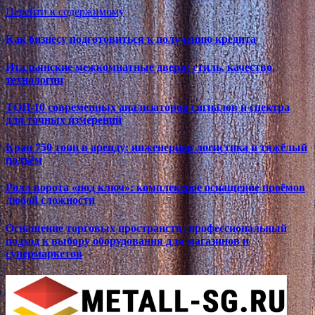
Перейти к содержимому
Как бизнесу подготовиться к получению кредита
Итальянские межкомнатные двери: стиль, качество,
технологии
ТОП-10 современных анализаторов сигналов и спектра
для точных измерений
Кран 750 тонн в аренду: инженерная логистика и тяжёлый
подъём
Ролл ворота «под ключ»: комплексное оснащение проёмов
любой сложности
Оснащение торговых пространств: профессиональный
подход к выбору оборудования для магазинов и
супермаркетов