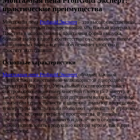
Монтажная пена ProfiGold Эксперт:
практические преимущества
Монтажная пена
Profigold Эксперт
– это высококачественный
однокомпонентный полиуретановый монтажный материал.
Простота в использовании, практичная форма выпуска,
большой выбор видов в соответствии с условиями и типом
выполняемых работ –все это обеспечивает удобство и
простоту эксплуатации.
Основные характеристики
Монтажная пена Profigold Эксперт
обладает высокой
плотностью и качественной мелкопористой однородной
структурой без пустот. Уникальный состав обеспечивает
быстрое образование поверхностной плёнки (5-7 минут), а
также быстрое высыхание под действием воздуха. Отличные
показатели термостойкости и широкий диапазон допустимой
температуры эксплуатации позволяют применять ее в разных
условиях, включая открытые пространства. В линейке
представлена пена для зимнего и для летнего сезонов —
можно использовать продукцию как при морозе, так и при
летнем зное.