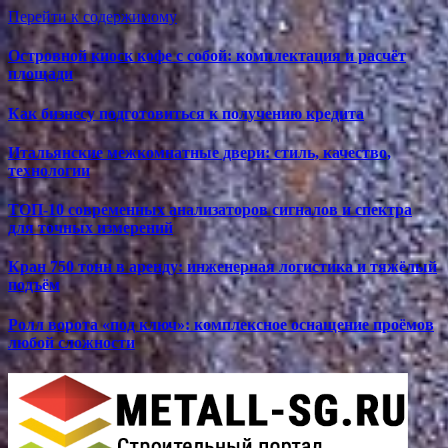
Перейти к содержимому
Островной киоск кофе с собой: комплектация и расчёт
площади
Как бизнесу подготовиться к получению кредита
Итальянские межкомнатные двери: стиль, качество,
технологии
ТОП-10 современных анализаторов сигналов и спектра
для точных измерений
Кран 750 тонн в аренду: инженерная логистика и тяжёлый
подъём
Ролл ворота «под ключ»: комплексное оснащение проёмов
любой сложности