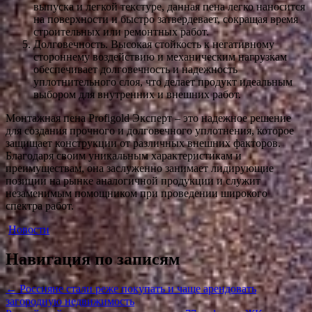
выпуска и легкой текстуре, данная пена легко наносится
на поверхности и быстро затвердевает, сокращая время
строительных или ремонтных работ.
Долговечность. Высокая стойкость к негативному
стороннему воздействию и механическим нагрузкам
обеспечивает долговечность и надежность
уплотнительного слоя, что делает продукт идеальным
выбором для внутренних и внешних работ.
Монтажная пена Profigold Эксперт – это надежное решение
для создания прочного и долговечного уплотнения, которое
защищает конструкции от различных внешних факторов.
Благодаря своим уникальным характеристикам и
преимуществам, она заслуженно занимает лидирующие
позиции на рынке аналогичной продукции и служит
незаменимым помощником при проведении широкого
спектра работ.
Новости
Навигация по записям
←
Россияне стали реже покупать и чаще арендовать
загородную недвижимость