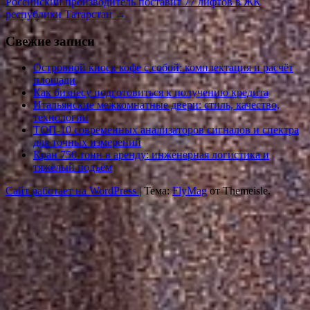
Российский производитель поставит 77 лифтов в ЖК
республики Татарстан
→
Свежие записи
Островной киоск кофе с собой: комплектация и расчёт
площади
Как бизнесу подготовиться к получению кредита
Итальянские межкомнатные двери: стиль, качество,
технологии
ТОП-10 современных анализаторов сигналов и спектра
для точных измерений
Кран 750 тонн в аренду: инженерная логистика и
тяжёлый подъём
Сайт работает на WordPress
|
Тема:
FlyMag
от Themeisle.