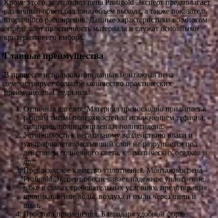
Кроме этого, монтажная пена Profigold Эксперт предполагает
различный объем баллона, объем выхода, а также показатель
вторичного расширения. Данные характеристики во многом
определяют практичность материала и служат основными
критериями его выбора.
Главные преимущества
В процессе использования данная монтажная пена
демонстрирует большое количество практических
преимуществ. Среди них:
Отличная адгезия. Материал превосходно прилипает к
разным типам поверхностей за исключением тефлона,
силикона, полипропилена и полиэтилена.
Устойчивость к негативному воздействию влаги и
ультрафиолета. Застывший слой не разрушается под
действием солнечного света, климатических осадков и
др.
Превосходное качество уплотнения. Монтажная пена
Profigold Эксперт обеспечивает надежное уплотнение
даже в самых требовательных условиях, предотвращая
проникновение воды, воздуха и пыли через щели и
швы.
Простота применения. Благодаря удобной форме