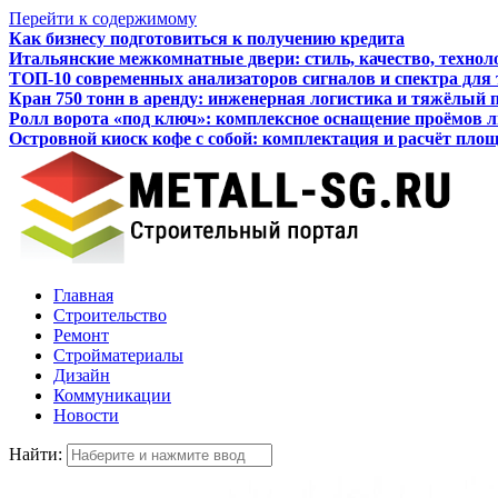
Перейти к содержимому
Как бизнесу подготовиться к получению кредита
Итальянские межкомнатные двери: стиль, качество, технол
ТОП-10 современных анализаторов сигналов и спектра для
Кран 750 тонн в аренду: инженерная логистика и тяжёлый 
Ролл ворота «под ключ»: комплексное оснащение проёмов 
Островной киоск кофе с собой: комплектация и расчёт пло
Главная
Строительство
Ремонт
Стройматериалы
Дизайн
Коммуникации
Новости
Найти: