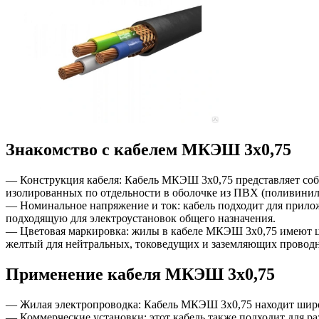
Знакомство с кабелем МКЭШ 3х0,75
— Конструкция кабеля: Кабель МКЭШ 3х0,75 представляет соб
изолированных по отдельности в оболочке из ПВХ (поливинил
— Номинальное напряжение и ток: кабель подходит для прило
подходящую для электроустановок общего назначения.
— Цветовая маркировка: жилы в кабеле МКЭШ 3х0,75 имеют ц
желтый для нейтральных, токоведущих и заземляющих проводн
Применение кабеля МКЭШ 3х0,75
— Жилая электропроводка: Кабель МКЭШ 3х0,75 находит широк
— Коммерческие установки: этот кабель также подходит для р