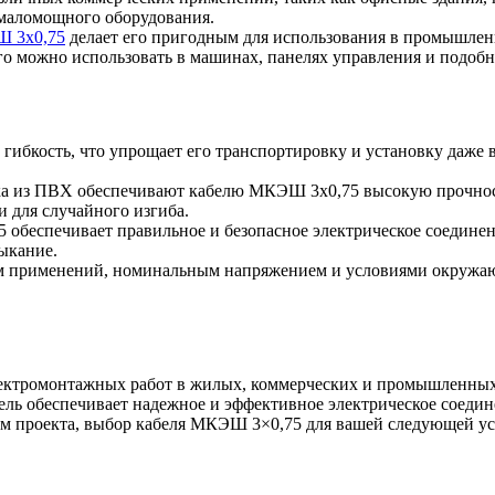
 маломощного оборудования.
 3х0,75
делает его пригодным для использования в промышленн
о можно использовать в машинах, панелях управления и подобн
ибкость, что упрощает его транспортировку и установку даже в
а из ПВХ обеспечивают кабелю МКЭШ 3х0,75 высокую прочност
и для случайного изгиба.
обеспечивает правильное и безопасное электрическое соединен
ыкание.
м применений, номинальным напряжением и условиями окружающ
ктромонтажных работ в жилых, коммерческих и промышленных 
бель обеспечивает надежное и эффективное электрическое соеди
ем проекта, выбор кабеля МКЭШ 3×0,75 для вашей следующей ус