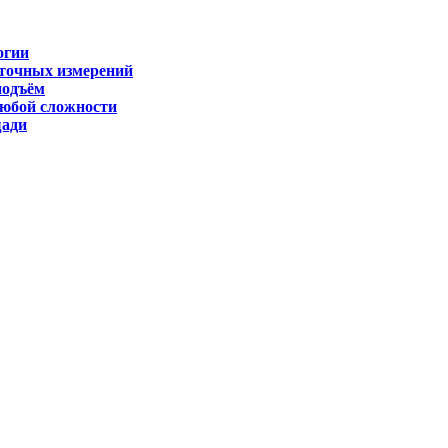
огии
 точных измерений
подъём
любой сложности
щади