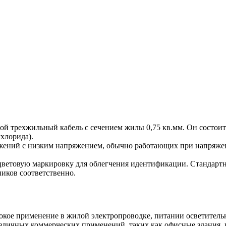
ой трехжильный кабель с сечением жилы 0,75 кв.мм. Он состои
хлорида).
жений с низким напряжением, обычно работающих при напряжен
ветовую маркировку для облегчения идентификации. Стандартн
иков соответственно.
ое применение в жилой электропроводке, питании осветительн
азличных коммерческих применений, таких как офисные здания,