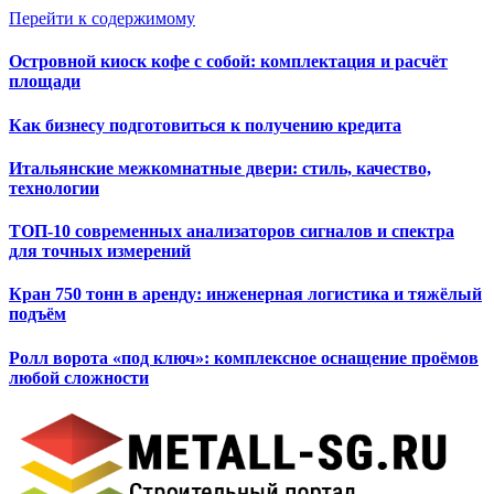
Перейти к содержимому
Островной киоск кофе с собой: комплектация и расчёт
площади
Как бизнесу подготовиться к получению кредита
Итальянские межкомнатные двери: стиль, качество,
технологии
ТОП-10 современных анализаторов сигналов и спектра
для точных измерений
Кран 750 тонн в аренду: инженерная логистика и тяжёлый
подъём
Ролл ворота «под ключ»: комплексное оснащение проёмов
любой сложности