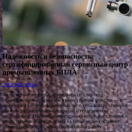
Надёжность и безопасность:
сертифицированный сервисный центр
промышленных БПЛА
26.02.2026
admin
Беспилотные летательные аппараты сегодня стали
незаменимым инструментом в самых разных отраслях — от
мониторинга нефтегазовых объектов и сельскохозяйственной
авиации до спасательных операций и геодезических
исследований. Промышленные дроны выполняют сложные и
ответственные задачи, поэтому их техническое состояние
должно быть безупречным. Любой сбой в работе
электроники, силовой установки или навигационного