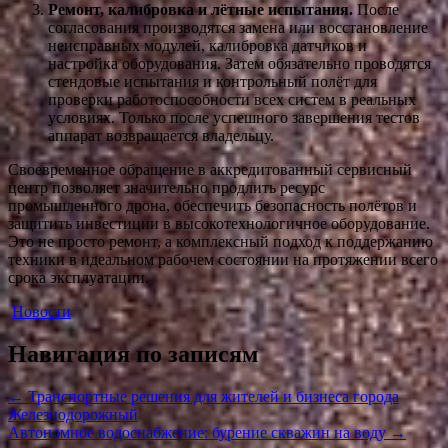
Ремонт, калибровка и лётные испытания.
После
согласования производятся замена или восстановление
неисправных модулей, калибровка датчиков и
настройка оборудования. Затем обязательно проводятся
стендовые испытания и контрольный полёт для
проверки работоспособности всех систем в реальных
условиях. Только после успешного завершения тестов
аппарат возвращается владельцу.
Своевременное обращение в аккредитованный сервисный
центр позволяет значительно продлить ресурс
промышленного дрона, обеспечить безопасность полётов и
защитить инвестиции в высокотехнологичное оборудование.
Это не просто ремонт, а комплексный подход к поддержанию
техники в идеальном рабочем состоянии на протяжении всего
срока эксплуатации.
Новости
Навигация по записям
←
Транспортные решения для жителей и бизнеса города
Железнодорожный
Автономное водоснабжение: бурение скважин на воду
→