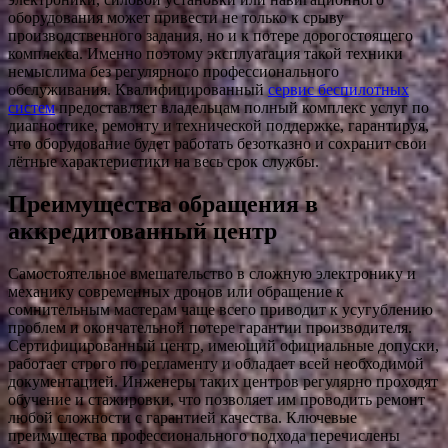
оборудования может привести не только к срыву
производственного задания, но и к потере дорогостоящего
комплекса. Именно поэтому эксплуатация такой техники
немыслима без регулярного профессионального
обслуживания. Квалифицированный
сервис беспилотных
систем
предоставляет владельцам полный комплекс услуг по
диагностике, ремонту и технической поддержке, гарантируя,
что оборудование будет работать безотказно и сохранит свои
лётные характеристики на весь срок службы.
Преимущества обращения в
аккредитованный центр
Самостоятельное вмешательство в сложную электронику и
механику современных дронов или обращение к
сомнительным мастерам чаще всего приводит к усугублению
проблем и окончательной потере гарантии производителя.
Сертифицированный центр, имеющий официальные допуски,
работает строго по регламенту и обладает всей необходимой
документацией. Инженеры таких центров регулярно проходят
обучение и стажировки, что позволяет им проводить ремонт
любой сложности с гарантией качества. Ключевые
преимущества профессионального подхода перечислены