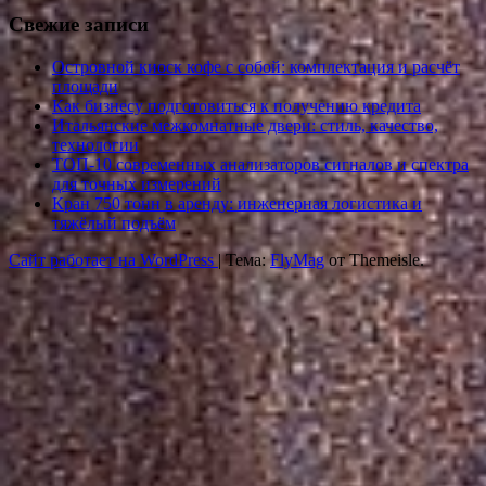
Свежие записи
Островной киоск кофе с собой: комплектация и расчёт
площади
Как бизнесу подготовиться к получению кредита
Итальянские межкомнатные двери: стиль, качество,
технологии
ТОП-10 современных анализаторов сигналов и спектра
для точных измерений
Кран 750 тонн в аренду: инженерная логистика и
тяжёлый подъём
Сайт работает на WordPress
|
Тема:
FlyMag
от Themeisle.