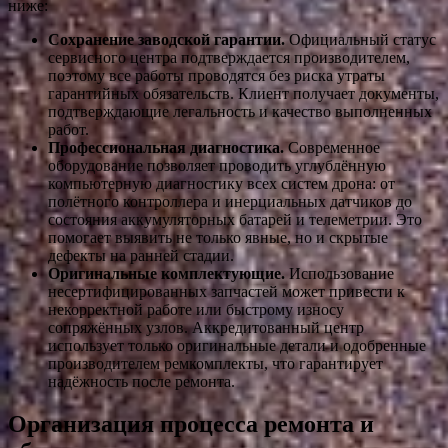
ниже:
Сохранение заводской гарантии.
Официальный статус
сервисного центра подтверждается производителем,
поэтому все работы проводятся без риска утраты
гарантийных обязательств. Клиент получает документы,
подтверждающие легальность и качество выполненных
работ.
Профессиональная диагностика.
Современное
оборудование позволяет проводить углублённую
компьютерную диагностику всех систем дрона: от
полётного контроллера и инерциальных датчиков до
состояния аккумуляторных батарей и телеметрии. Это
помогает выявить не только явные, но и скрытые
дефекты на ранней стадии.
Оригинальные комплектующие.
Использование
несертифицированных запчастей может привести к
некорректной работе или быстрому износу
сопряжённых узлов. Аккредитованный центр
использует только оригинальные детали и одобренные
производителем ремкомплекты, что гарантирует
надёжность после ремонта.
Организация процесса ремонта и