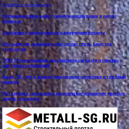
Перейти к содержимому
Островной киоск кофе с собой: комплектация и расчёт
площади
Как бизнесу подготовиться к получению кредита
Итальянские межкомнатные двери: стиль, качество,
технологии
ТОП-10 современных анализаторов сигналов и спектра
для точных измерений
Кран 750 тонн в аренду: инженерная логистика и тяжёлый
подъём
Ролл ворота «под ключ»: комплексное оснащение проёмов
любой сложности