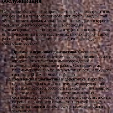
обслуживания
Сервисное обслуживание промышленных дронов строится по
прозрачной и клиентоориентированной схеме. Каждый этап
чётко регламентирован, а заказчик всегда находится в курсе
состояния своего оборудования. Это позволяет
минимизировать простои техники и эффективно планировать
её использование в производственных циклах. Полный цикл
работ в сертифицированном центре обычно выглядит
следующим образом:
Приёмка и первичная диагностика.
Специалист
центра совместно с клиентом проводит внешний осмотр
аппарата, фиксирует видимые повреждения и
принимает оборудование в работу. Составляется акт
приёма-передачи с указанием комплектности и текущего
состояния БПЛА на момент обращения.
Комплексная диагностика и дефектовка.
Инженеры
подключают дрон к диагностическому оборудованию,
проверяют работоспособность всех систем, анализируют
полётные логи. На основе полученных данных
составляется подробный отчёт о неисправностях и смета
на ремонт с указанием стоимости запчастей и работ.
Ремонт начинается только после утверждения сметы
заказчиком.