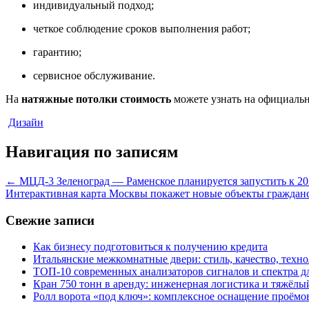
индивидуальный подход;
четкое соблюдение сроков выполнения работ;
гарантию;
сервисное обслуживание.
На
натяжные потолки стоимость
можете узнать на официальн
Дизайн
Навигация по записям
←
МЦД-3 Зеленоград — Раменское планируется запустить к 20
Интерактивная карта Москвы покажет новые объекты гражданс
Свежие записи
Как бизнесу подготовиться к получению кредита
Итальянские межкомнатные двери: стиль, качество, техн
ТОП-10 современных анализаторов сигналов и спектра д
Кран 750 тонн в аренду: инженерная логистика и тяжёлы
Ролл ворота «под ключ»: комплексное оснащение проём