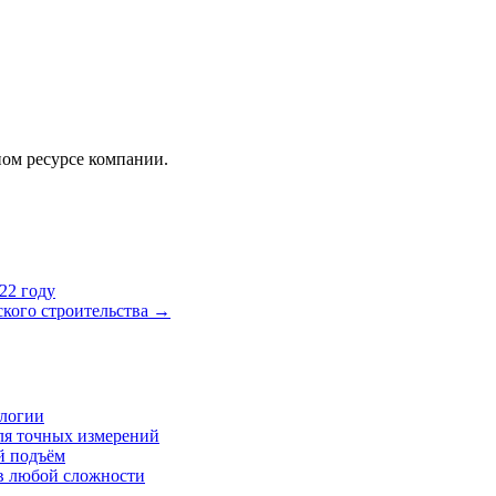
ом ресурсе компании.
22 году
кого строительства
→
ологии
ля точных измерений
й подъём
ов любой сложности