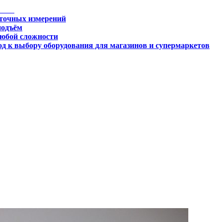
 точных измерений
подъём
любой сложности
д к выбору оборудования для магазинов и супермаркетов
огии