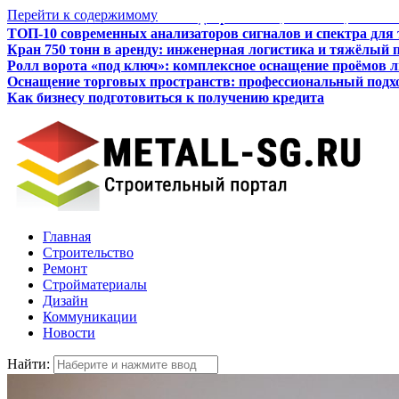
Перейти к содержимому
ТОП-10 современных анализаторов сигналов и спектра для
Кран 750 тонн в аренду: инженерная логистика и тяжёлый 
Ролл ворота «под ключ»: комплексное оснащение проёмов 
Оснащение торговых пространств: профессиональный подхо
Как бизнесу подготовиться к получению кредита
Итальянские межкомнатные двери: стиль, качество, технол
Главная
Строительство
Ремонт
Стройматериалы
Дизайн
Коммуникации
Новости
Найти: