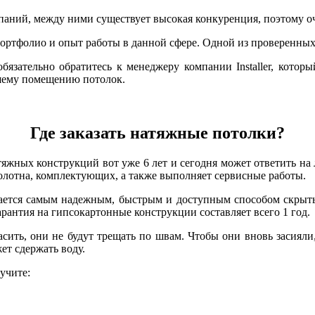
паний, между ними существует высокая конкуренция, поэтому о
ртфолио и опыт работы в данной сфере. Одной из проверенных в
язательно обратитесь к менеджеру компании Installer, которы
шему помещению потолок.
Где заказать натяжные потолки?
атяжных конструкций вот уже 6 лет и сегодня может ответить н
полотна, комплектующих, а также выполняет сервисные работы.
ается самым надежным, быстрым и доступным способом скрыть
гарантия на гипсокартонные конструкции составляет всего 1 год.
сить, они не будут трещать по швам. Чтобы они вновь засияли,
ет сдержать воду.
лучите: