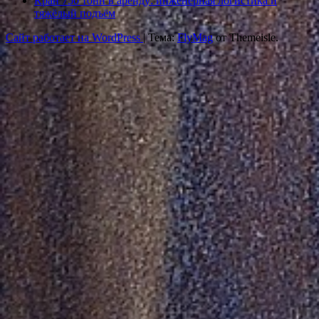
Кран 750 тонн в аренду: инженерная логистика и
тяжёлый подъём
Сайт работает на WordPress
|
Тема:
FlyMag
от Themeisle.