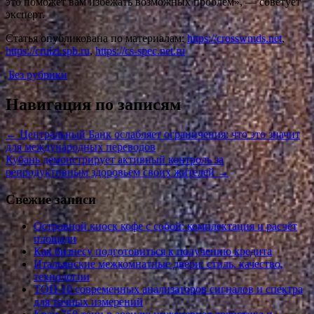
это поможет вам избежать возможных проблем», — советует
эксперт.
Статья опубликована по материалам:
https://crosswmds.net
,
https://cruizi.spb.ru
,
https://cs-spec.net.ru
Без рубрики
Навигация по записям
←
Центральный Банк ослабляет ограничения: что это значит
для международных переводов
Кубань демонстрирует активный контроль за
репродуктивным здоровьем своих жителей
→
Свежие записи
Островной киоск кофе с собой: комплектация и расчёт
площади
Как бизнесу подготовиться к получению кредита
Итальянские межкомнатные двери: стиль, качество,
технологии
ТОП-10 современных анализаторов сигналов и спектра
для точных измерений