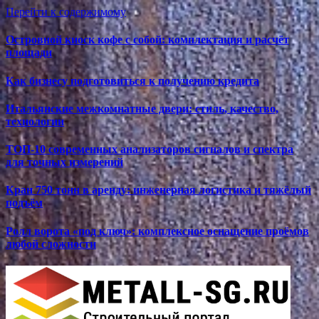
Перейти к содержимому
Островной киоск кофе с собой: комплектация и расчёт
площади
Как бизнесу подготовиться к получению кредита
Итальянские межкомнатные двери: стиль, качество,
технологии
ТОП-10 современных анализаторов сигналов и спектра
для точных измерений
Кран 750 тонн в аренду: инженерная логистика и тяжёлый
подъём
Ролл ворота «под ключ»: комплексное оснащение проёмов
любой сложности