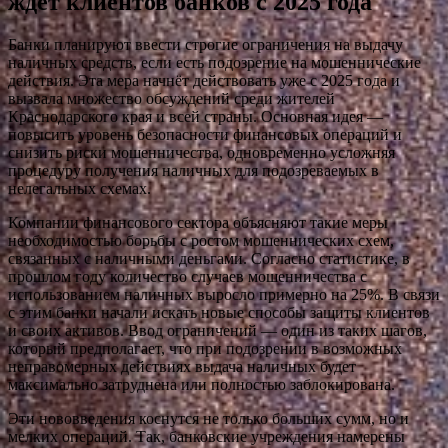
ждёт клиентов банков с 2025 года
Банки планируют ввести строгие ограничения на выдачу
наличных средств, если есть подозрение на мошеннические
действия. Эта мера начнёт действовать уже с 2025 года и
вызвала множество обсуждений среди жителей
Краснодарского края и всей страны. Основная идея —
повысить уровень безопасности финансовых операций и
снизить риски мошенничества, одновременно усложняя
процедуру получения наличных для подозреваемых в
нелегальных схемах.
Компании финансового сектора объясняют такие меры
необходимостью борьбы с ростом мошеннических схем,
связанных с наличными деньгами. Согласно статистике, в
прошлом году количество случаев мошенничества с
использованием наличных выросло примерно на 25%. В связи
с этим банки начали искать новые способы защиты клиентов
и своих активов. Ввод ограничений — один из таких шагов,
который предполагает, что при подозрении в возможных
неправомерных действиях выдача наличных будет
максимально затруднена или полностью заблокирована.
Эти нововведения коснутся не только больших сумм, но и
мелких операций. Так, банковские учреждения намерены