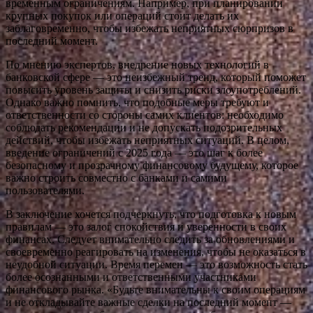
временным ограничениям. Например, при планировании
крупных покупок или операций стоит делать их
заблаговременно, чтобы избежать неприятных сюрпризов в
последний момент.
По мнению экспертов, внедрение новых технологий в
банковской сфере — это неизбежный тренд, который поможет
повысить уровень защиты и снизить риски злоупотреблений.
Однако важно помнить, что подобные меры требуют и
ответственности со стороны самих клиентов: необходимо
соблюдать рекомендации и не допускать подозрительных
действий, чтобы избежать неприятных ситуаций. В целом,
введение ограничений с 2025 года — это шаг к более
безопасному и прозрачному финансовому будущему, которое
важно строить совместно с банками и самими
пользователями.
В заключение хочется подчеркнуть, что подготовка к новым
правилам — это залог спокойствия и уверенности в своих
финансах. Следует внимательно следить за обновлениями и
своевременно реагировать на изменения, чтобы не оказаться в
неудобной ситуации. Время перемен — это возможность стать
более осознанными и ответственными участниками
финансового рынка. «Будьте внимательны к своим операциям
и не откладывайте важные сделки на последний момент —