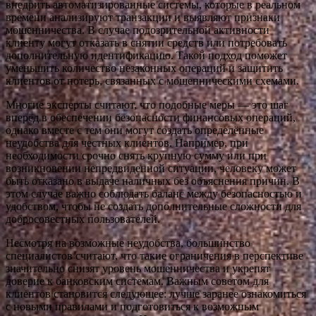
внедрить автоматизированные системы, которые в реальном
времени анализируют транзакции и выявляют признаки
мошенничества. В случае подозрительной активности
клиенту могут отказать в снятии средств или потребовать
дополнительную идентификацию. Такой подход поможет
уменьшить количество незаконных операций и защитить
клиентов от потерь, связанных с мошенническими схемами.
Многие эксперты считают, что подобные меры — это шаг
вперёд в обеспечении безопасности финансовых операций,
однако вместе с тем они могут создать определённые
неудобства для честных клиентов. Например, при
необходимости срочно снять крупную сумму или при
возникновении непредвиденной ситуации, человеку может
быть отказано в выдаче наличных без объяснения причин. В
этом случае важно соблюдать баланс между безопасностью и
удобством, чтобы не создать дополнительные сложности для
добросовестных пользователей.
Несмотря на возможные неудобства, большинство
специалистов считают, что такие ограничения в перспективе
значительно снизят уровень мошенничества и укрепят
доверие к банковским системам. Важным советом для
клиентов становится следующее: лучше заранее ознакомиться
с новыми правилами и подготовиться к возможным