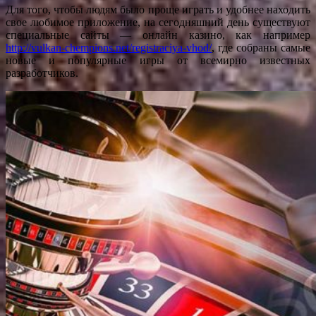
Для того, чтобы людям было проще играть и удобнее находить
свое любимое приложение, на сегодняшний день существуют
специальные сайты — онлайн казино, как например
http://vulkan-chempions.net/registraciya-vhod/
, где собраны самые
новые и популярные игры от всемирно известных
разработчиков.