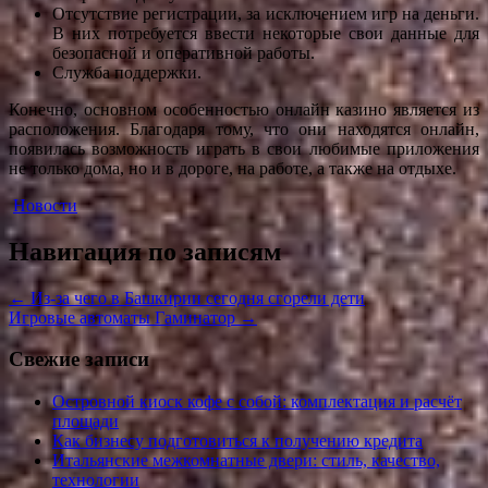
Отсутствие регистрации, за исключением игр на деньги.
В них потребуется ввести некоторые свои данные для
безопасной и оперативной работы.
Служба поддержки.
Конечно, основном особенностью онлайн казино является из
расположения. Благодаря тому, что они находятся онлайн,
появилась возможность играть в свои любимые приложения
не только дома, но и в дороге, на работе, а также на отдыхе.
Новости
Навигация по записям
←
Из-за чего в Башкирии сегодня сгорели дети
Игровые автоматы Гаминатор
→
Свежие записи
Островной киоск кофе с собой: комплектация и расчёт
площади
Как бизнесу подготовиться к получению кредита
Итальянские межкомнатные двери: стиль, качество,
технологии