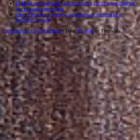
ТОП-10 современных анализаторов сигналов и спектра
для точных измерений
Кран 750 тонн в аренду: инженерная логистика и
тяжёлый подъём
Сайт работает на WordPress
|
Тема:
FlyMag
от Themeisle.