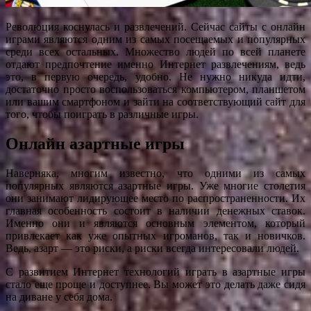
Революция коснулась и развлечений. Сейчас сайты с онлайн
играми являются одним из самых посещаемых и популярных
среди всех остальных. Множество людей по всей планете
отдают предпочтение именно Интернет развлечениям, ведь
это, в первую очередь, удобно. Не нужно никуда идти,
достаточно просто воспользоваться компьютером, планшетом
или вашим смартфоном и зайти на соответствующий сайт для
того, чтобы поиграть в различные игры.
Онлайн азартные игры
Наверняка, многим известно, что одними из самых
популярных являются азартные игры. Уже многие столетия
они занимают лидирующее место по распространенности. Их
главная особенность состоит в наличии денежных ставок.
Именно они и являются основным элементом, который
привлекает как уже опытных игроманов, так и новичков.
Ведь, азарт — это риски, а риски всегда интересовали людей.
С развитием Интернет технологий играть в азартные игры
стало еще проще и доступнее. Вы может это делать даже сидя
на диване у себя дома.