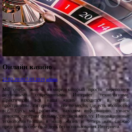
Онлайн казино
22.02.2018
17.03.2019
admin
Мы сейчас живём в мире, который просто переполнен
различными современными Интернет технологиями.
Практически вся наша жизнь находится в онлайн
пространстве. Интернет — это то место, где есть абсолютно
всё. Здесь мы работаем, находим информацию, узнаем
новости, смотрим фильмы, слушаем музыку. Инновационные
технологии вошли в нашу жизнь и теперь нам сложно
представить себе свой день без использования Интернета.