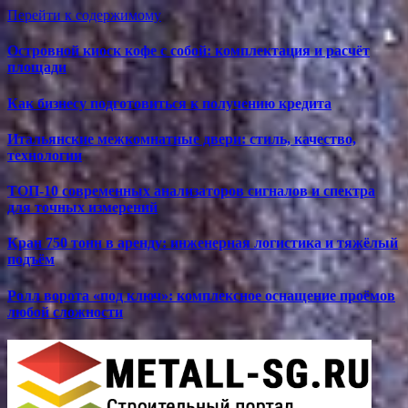
Перейти к содержимому
Островной киоск кофе с собой: комплектация и расчёт
площади
Как бизнесу подготовиться к получению кредита
Итальянские межкомнатные двери: стиль, качество,
технологии
ТОП-10 современных анализаторов сигналов и спектра
для точных измерений
Кран 750 тонн в аренду: инженерная логистика и тяжёлый
подъём
Ролл ворота «под ключ»: комплексное оснащение проёмов
любой сложности