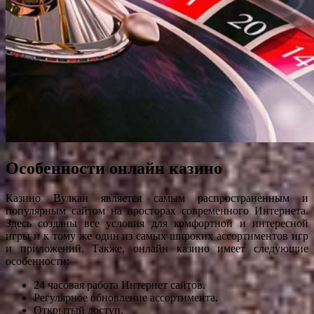
Особенности онлайн казино
Казино Вулкан является самым распространенным и
популярным сайтом на просторах современного Интернета.
Здесь созданы все условия для комфортной и интересной
игры и к тому же один из самых широких ассортиментов игр
и приложений. Также, онлайн казино имеет следующие
особенности:
24 часовая работа Интернет сайтов.
Регулярное обновление ассортимента.
Открытый доступ.