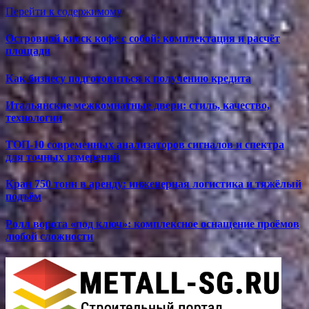
Перейти к содержимому
Островной киоск кофе с собой: комплектация и расчёт
площади
Как бизнесу подготовиться к получению кредита
Итальянские межкомнатные двери: стиль, качество,
технологии
ТОП-10 современных анализаторов сигналов и спектра
для точных измерений
Кран 750 тонн в аренду: инженерная логистика и тяжёлый
подъём
Ролл ворота «под ключ»: комплексное оснащение проёмов
любой сложности