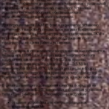
основан на объемном дозировании компонентов с раздельной
их подачей к распылительному пистолету. Установка
оснащена системой обогрева, обеспечивающей
термостатирование наносимого материала.
Для перекачивания ЛКМ из фляг в окрасочную установку
применяется насосная станция. Блок нагрева предназначен
для нагрева воды до температуры термостатирования ЛКМ в
установке и для автоматического поддержания этой
температуры во время работы установки.
Эксплуатация всего комплекса оборудования обеспечивается
подводом к ПРМ-1 следующих видов энергии: сжатого
воздуха под давлением 0,4—0,5 МПа для привода
механизмов, пара низкого давления (0,4—0,5 МПа)
температурой 130—140 °С для подогрева воды в блоках
нагрева, электроэнергии для привода электродвигателей
приточного и вытяжного вентиляторов, а также освещения.
В целях дальнейшего повышения качества покрытий на
основе материалов Б-ЭП, наносимых с помощью установок
типа «Тон» («Боцман»), целесообразно следующее:
создание устройства для контроля дозировок
компонентов ЛКМ;