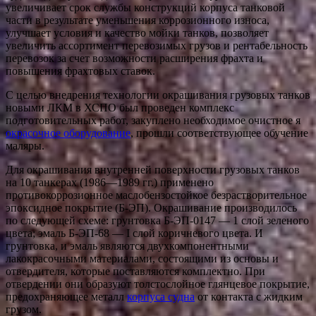
увеличивает срок службы конструкций корпуса танковой
части в результате уменьшения коррозионного износа,
улучшает условия и качество мойки танков, позволяет
увеличить ассортимент перевозимых грузов и рентабельность
перевозок за счет возможности расширения фрахта и
повышения фрахтовых ставок.
С целью внедрения технологии окрашивания грузовых танков
новыми ЛКМ в ХСПО был проведен комплекс
подготовительных работ, закуплено необходимое очистное я
окрасочное оборудование
, прошли соответствующее обучение
маляры.
Для окрашивания внутренней поверхности грузовых танков
на 10 танкерах (1986—1989 гг.) применено
противокоррозионное маслобензостойкое безрастворительное
эпоксидное покрытие (Б-ЭП). Окрашивание производилось
по следующей схеме: грунтовка Б-ЭП-0147 — 1 слой зеленого
цвета; эмаль Б-ЭП-68 — I слой коричневого цвета. И
грунтовка, и эмаль являются двухкомпонентными
лакокрасочными материалами, состоящими из основы и
отвердителя, которые поставляются комплектно. При
отвердении они образуют толстослойное глянцевое покрытие,
предохраняющее металл
корпуса судна
от контакта с жидким
грузом.