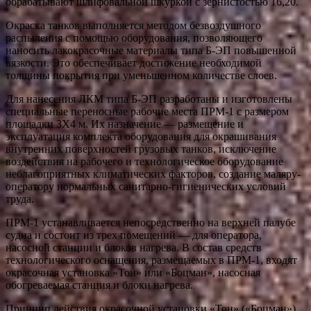
обрабатывают шлифовальной шкуркой с зернистостью 16,20.
Окраска танков выполняется методом безвоздушного
распыления с помощью оборудования, позволяющего
наносить лакокрасочные материалы типа Б-ЭП повышенной
вязкости. Это обеспечивает достижение необходимой
толщины покрытия при уменьшенном количестве слоев.
Для нанесения ЛКМ типа Б-ЭП разработаны и изготовлены
специальные переносные рабочие места ПРМ-1 с размером
площадки 3X4 м. Их назначение — размещение и
эксплуатация комплекта оборудования для окрашивания
внутренних поверхностей грузовых танков, исключение
воздействия на рабочего и технологическое оборудование
неблагоприятных климатических факторов, создание маляру-
оператору нормальных санитарно-гигиенических условий
труда.
ПРМ-1 устанавливается непосредственно на верхней палубе
судна и состоит из трех помещений — для оператора,
насосной станции и блоков нагрева. В состав средств
технологического оснащения, размещаемых в ПРМ-1, входят
окрасочная установка «Тон» или «Боцман», насосная
обогреваемая станция и блоки нагрева.
Принцип действия окрасочной установки «Тон» («Боцман»)