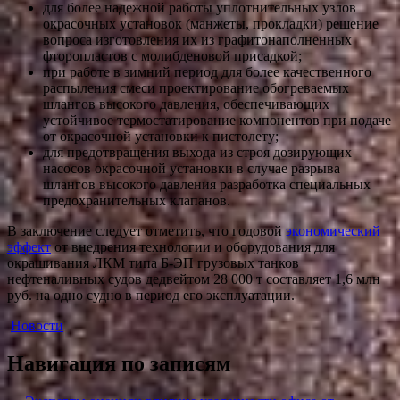
для более надежной работы уплотнительных узлов
окрасочных установок (манжеты, прокладки) решение
вопроса изготовления их из графитонаполненных
фторопластов с молибденовой присадкой;
при работе в зимний период для более качественного
распыления смеси проектирование обогреваемых
шлангов высокого давления, обеспечивающих
устойчивое термостатирование компонентов при подаче
от окрасочной установки к пистолету;
для предотвращения выхода из строя дозирующих
насосов окрасочной установки в случае разрыва
шлангов высокого давления разработка специальных
предохранительных клапанов.
В заключение следует отметить, что годовой
экономический
эффект
от внедрения технологии и оборудования для
окрашивания ЛКМ типа Б-ЭП грузовых танков
нефтеналивных судов дедвейтом 28 000 т составляет 1,6 млн
руб. на одно судно в период его эксплуатации.
Новости
Навигация по записям