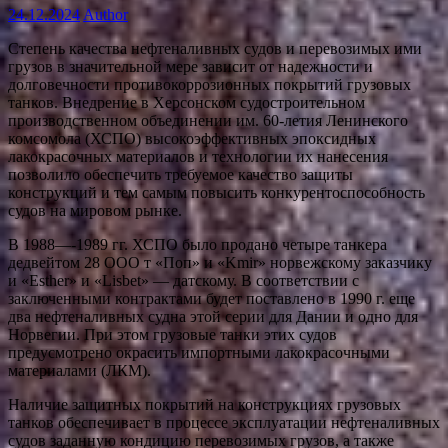
24.12.2024
Author
Степень качества нефтеналивных судов и перевозимых ими
грузов в значительной мере зависит от надежности и
долговечности противокоррозионных покрытий грузовых
танков. Внедрение в Херсонском судостроительном
производственном объединении им. 60-летия Ленинского
комсомола (ХСПО) высокоэффективных эпоксидных
лакокрасочных материалов и технологии их нанесения
позволило обеспечить требуемое качество защиты
конструкций и тем самым повысить конкурентоспособность
судов на мировом рынке.
В 1988—-1989 гг. ХСПО было продано четыре танкера
дедвейтом 28 ООО т «Поп» и «Kmir» норвежскому заказчику
и «Esther» и «Lisbet» — датскому. В соответствии с
заключенными контрактами будет поставлено в 1990 г. еще
два нефтеналивных судна этой серии для Дании и одно для
Норвегии. При этом грузовые танки этих судов
предусмотрено окрасить импортными лакокрасочными
материалами (ЛКМ).
Наличие защитных покрытий на конструкциях грузовых
танков обеспечивает в процессе эксплуатации нефтеналивных
судов заданную кондицию перевозимых грузов, а также