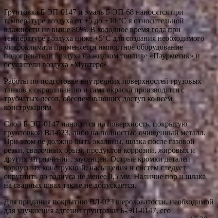
Грунтовка Б-ЭП-0147 и эмаль Б-ЭП-68 наносятся при
температуре воздуха от +5 до +30 °С я относительной
влажности не выше 80%. В холодное время года при
температуре воздуха ниже +5°С для создания необходимого
микроклимата применяется импортное оборудование —
подогреватели воздуха на жидком топливе «Паурметик» и
осушители воздуха «Мунтерс».
Работы по подготовке внутренних поверхностей грузовых
танков к окрашиванию и сама окраска производятся с
трубчатых лесов, обеспечивающих доступ ко всем
конструкциям.
Слой Б-ЭП-0147 наносится на поверхность, покрытую
грунтовкой ВЛ-023, либо на полностью очищенный металл.
При этом не должно быть окалины, шлака после газовой
резки, сварочных брызг, продуктов коррозии, жировых и
других загрязнений, заусенцев. Острые кромки деталей
корпусных конструкций, насыщения и систем следует
округлить до радиуса не менее 0,5 мм. Наличие пор и шлака
на сварных швах также не допускается.
Для придания покрытию ВЛ-023 шероховатости, необходимой
для улучшения адгезии грунтовки Б-ЭП-0147, его