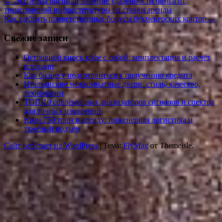
←
Эксперты оценили влияние удаленности офиса от
транспортной инфраструктуры на ставки аренды
Как выбрать приветственные бонусы букмекерских контор
→
Свежие записи
Островной киоск кофе с собой: комплектация и расчёт
площади
Как бизнесу подготовиться к получению кредита
Итальянские межкомнатные двери: стиль, качество,
технологии
ТОП-10 современных анализаторов сигналов и спектра
для точных измерений
Кран 750 тонн в аренду: инженерная логистика и
тяжёлый подъём
Сайт работает на WordPress
|
Тема:
FlyMag
от Themeisle.