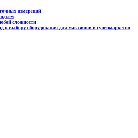
 точных измерений
подъём
любой сложности
д к выбору оборудования для магазинов и супермаркетов
огии