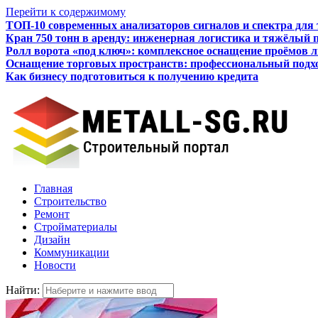
Перейти к содержимому
ТОП-10 современных анализаторов сигналов и спектра для
Кран 750 тонн в аренду: инженерная логистика и тяжёлый 
Ролл ворота «под ключ»: комплексное оснащение проёмов 
Оснащение торговых пространств: профессиональный подхо
Как бизнесу подготовиться к получению кредита
Итальянские межкомнатные двери: стиль, качество, технол
Главная
Строительство
Ремонт
Стройматериалы
Дизайн
Коммуникации
Новости
Найти: