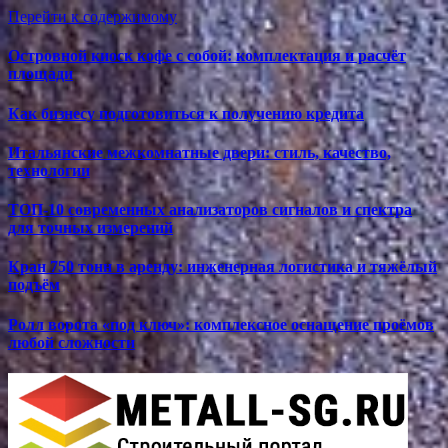
Перейти к содержимому
Островной киоск кофе с собой: комплектация и расчёт
площади
Как бизнесу подготовиться к получению кредита
Итальянские межкомнатные двери: стиль, качество,
технологии
ТОП-10 современных анализаторов сигналов и спектра
для точных измерений
Кран 750 тонн в аренду: инженерная логистика и тяжёлый
подъём
Ролл ворота «под ключ»: комплексное оснащение проёмов
любой сложности