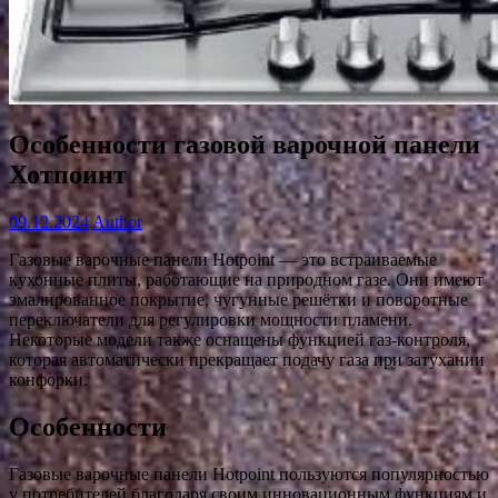
Особенности газовой варочной панели
Хотпоинт
09.12.2024
Author
Газовые варочные панели Hotpoint — это встраиваемые
кухонные плиты, работающие на природном газе. Они имеют
эмалированное покрытие, чугунные решётки и поворотные
переключатели для регулировки мощности пламени.
Некоторые модели также оснащены функцией газ-контроля,
которая автоматически прекращает подачу газа при затухании
конфорки.
Особенности
Газовые варочные панели Hotpoint пользуются популярностью
у потребителей благодаря своим инновационным функциям и