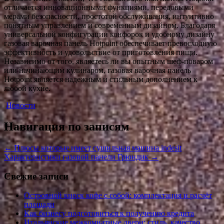
отличается инновационными функциями, передовыми
мерами безопасности, простотой обслуживания, интуитивно
понятным управлением и современным дизайном. Благодаря
универсальной конфигурации конфорок и удобному дизайну
газовая варочная панель Hotpoint обеспечивает превосходную
эффективность и удовольствие от приготовления пищи.
Независимо от того, являетесь ли вы опытным шеф-поваром
или начинающим кулинаром, газовая варочная панель
Hotpoint является надежным и стильным дополнением к
любой кухне.
Новости
Навигация по записям
←
Плюсы которые имеет сушильная машина indesit
Характеристики газовой панели Грюндик
→
Свежие записи
Островной киоск кофе с собой: комплектация и расчёт
площади
Как бизнесу подготовиться к получению кредита
Итальянские межкомнатные двери: стиль, качество,