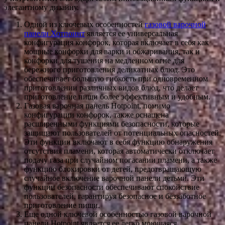
элегантному дизайну.
Одной из ключевых особенностей
газовой варочной
панели Хотпоинт
является ее универсальная
конфигурация конфорок, которая включает в себя как
мощные конфорки для варки и обжаривания, так и
конфорки для тушения на медленном огне для
бережного приготовления деликатных блюд. Это
обеспечивает большую гибкость при одновременном
приготовлении различных видов блюд, что делает
приготовление пищи более эффективным и удобным.
Газовая варочная панель Hotpoint, помимо
конфигурации конфорок, также оснащена
расширенными функциями безопасности, которые
защищают пользователей от потенциальных опасностей.
Эти функции включают в себя функцию обнаружения
отсутствия пламени, которая автоматически отключает
подачу газа при случайном погасании пламени, а также
функцию блокировки от детей, предотвращающую
случайное включение варочной панели детьми. Эти
функции безопасности обеспечивают спокойствие
пользователей, гарантируя безопасное и беззаботное
приготовление пищи.
Еще одной ключевой особенностью газовой варочной
панели Hotpoint является ее легко моющаяся