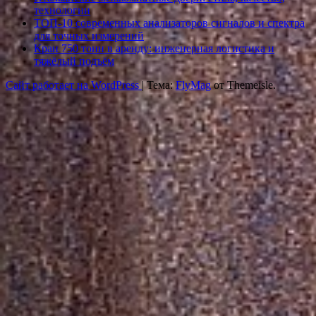
технологии
ТОП-10 современных анализаторов сигналов и спектра
для точных измерений
Кран 750 тонн в аренду: инженерная логистика и
тяжёлый подъём
Сайт работает на WordPress
|
Тема:
FlyMag
от Themeisle.