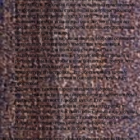
поверхность. Варочная панель оснащена герметичными
конфорками и гладкой стеклянной поверхностью, что
облегчает протирание и уход за ней. Это не только
экономит время и усилия при очистке, но и помогает
продлить срок службы варочной панели, предотвращая
накопление грязи и жира.
Кроме того, газовая варочная панель Hotpoint оснащена
интуитивно понятными элементами управления,
которые удобны для пользователя и просты в
эксплуатации. Ручки имеют эргономичный дизайн и
расположены так, чтобы к ним был легкий доступ, что
позволяет пользователям точно регулировать
температуру и настройки. Это обеспечивает точные
результаты приготовления и больший контроль над
процессом.
Кроме того, газовая варочная панель Hotpoint
выполнена в элегантном современном дизайне, который
придаст элегантности любой кухне. Его
минималистичный дизайн и плавная интеграция в
столешницу создают чистый и обтекаемый вид, улучшая
общий вид кухни. Это делает газовую варочную панель
Hotpoint не только практичным прибором, но и
стильным дополнением к любому дому.
В заключение отметим, что газовая варочная панель Hotpoint