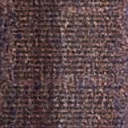
квартира или исторический особняк, изготовленные на
заказ изделия из камня являются универсальным и
вневременным выбором.
Кроме того, изготовленные на заказ изделия из камня
являются экологически чистыми и устойчивыми. В
отличие от синтетических материалов, натуральный
камень является возобновляемым ресурсом, который
добывают в карьерах по всему миру. Используя камень
местного происхождения и минимизируя отходы в
процессе производства, мастера и дизайнеры могут
создавать экологически чистые продукты, которые
оказывают минимальное воздействие на окружающую
среду. Эта приверженность к устойчивости становится
все более важной для потребителей, которые ищут
экологически безопасные варианты для своих домов и
предприятий.
В заключение следует отметить, что уникальные особенности
изделий из камня, изготовленных на заказ, делают их
привлекательным выбором для взыскательных клиентов,
которые ценят качество, долговечность и эстетическую
привлекательность. От кухонь и ванных комнат до открытых
жилых помещений и коммерческих проектов, изделия из
натурального камня предлагают вневременное и элегантное
решение для различных дизайнерских нужд. Благодаря своей