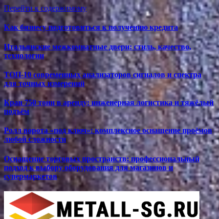
Перейти к содержимому
Как бизнесу подготовиться к получению кредита
Итальянские межкомнатные двери: стиль, качество,
технологии
ТОП-10 современных анализаторов сигналов и спектра
для точных измерений
Кран 750 тонн в аренду: инженерная логистика и тяжёлый
подъём
Ролл ворота «под ключ»: комплексное оснащение проёмов
любой сложности
Оснащение торговых пространств: профессиональный
подход к выбору оборудования для магазинов и
супермаркетов