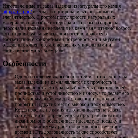
Изготовленные на заказ изделия из натурального камня
https://rok.ooo/
всегда ассоциировались с роскошью и
элегантностью. С ростом популярности натуральных
материалов в дизайне интерьера и экстерьера спрос на
персонализированные изделия из камня значительно возрос.
Эти индивидуальные изделия изготавливаются в
соответствии с конкретными потребностями и вкусами
отдельных клиентов, что делает их уникальными и
единственными в своем роде.
Особенности
Одной из ключевых особенностей изготовленных на
заказ изделий из камня является их прочность и
долговечность. Натуральный камень известен своей
прочностью и устойчивостью к износу, что делает его
популярным выбором для столешниц, напольных
покрытий и других мест с высокой проходимостью.
Когда изделие из камня изготавливается на заказ в
соответствии с определенным пространством или
дизайном, оно обеспечивает идеальную посадку и
сводит к минимуму риск повреждения с течением
времени. Эта долговечность также способствует
долгосрочной ценности изделий, делая их выгодной