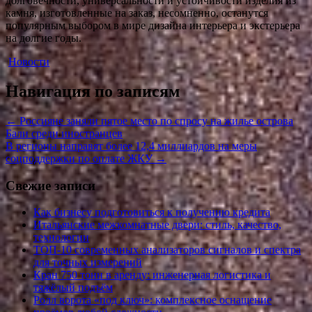
долговечности, универсальности и устойчивости изделия из
камня, изготовленные на заказ, несомненно, останутся
популярным выбором в мире дизайна интерьера и экстерьера
на долгие годы.
Новости
Навигация по записям
←
Россияне заняли пятое место по спросу на жилье острова
Бали среди иностранцев
В регионы направят более 12,4 миллиардов на меры
соцподдержки по оплате ЖКУ
→
Свежие записи
Как бизнесу подготовиться к получению кредита
Итальянские межкомнатные двери: стиль, качество,
технологии
ТОП-10 современных анализаторов сигналов и спектра
для точных измерений
Кран 750 тонн в аренду: инженерная логистика и
тяжёлый подъём
Ролл ворота «под ключ»: комплексное оснащение