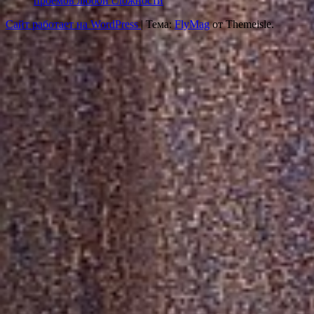
проёмов любой сложности
Сайт работает на WordPress
|
Тема:
FlyMag
от Themeisle.