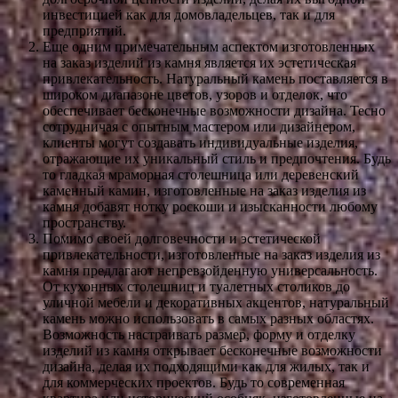
инвестицией как для домовладельцев, так и для
предприятий.
Еще одним примечательным аспектом изготовленных
на заказ изделий из камня является их эстетическая
привлекательность. Натуральный камень поставляется в
широком диапазоне цветов, узоров и отделок, что
обеспечивает бесконечные возможности дизайна. Тесно
сотрудничая с опытным мастером или дизайнером,
клиенты могут создавать индивидуальные изделия,
отражающие их уникальный стиль и предпочтения. Будь
то гладкая мраморная столешница или деревенский
каменный камин, изготовленные на заказ изделия из
камня добавят нотку роскоши и изысканности любому
пространству.
Помимо своей долговечности и эстетической
привлекательности, изготовленные на заказ изделия из
камня предлагают непревзойденную универсальность.
От кухонных столешниц и туалетных столиков до
уличной мебели и декоративных акцентов, натуральный
камень можно использовать в самых разных областях.
Возможность настраивать размер, форму и отделку
изделий из камня открывает бесконечные возможности
дизайна, делая их подходящими как для жилых, так и
для коммерческих проектов. Будь то современная