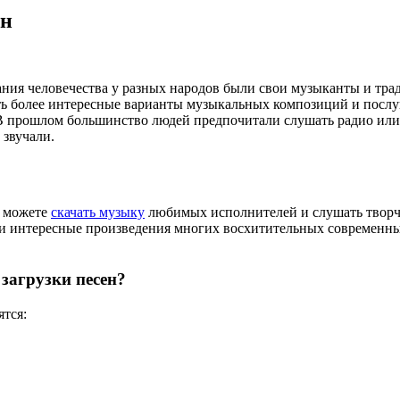
йн
ния человечества у разных народов были свои музыканты и трад
ь более интересные варианты музыкальных композиций и послуш
В прошлом большинство людей предпочитали слушать радио или 
 звучали.
ы можете
скачать музыку
любимых исполнителей и слушать творче
ти интересные произведения многих восхитительных современны
загрузки песен?
ятся: