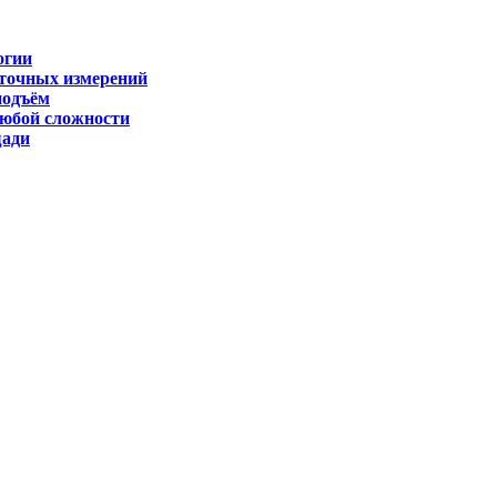
огии
 точных измерений
подъём
любой сложности
щади