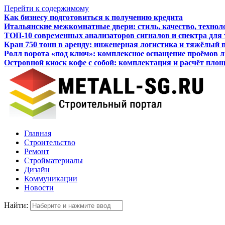
Перейти к содержимому
Как бизнесу подготовиться к получению кредита
Итальянские межкомнатные двери: стиль, качество, технол
ТОП-10 современных анализаторов сигналов и спектра для
Кран 750 тонн в аренду: инженерная логистика и тяжёлый 
Ролл ворота «под ключ»: комплексное оснащение проёмов 
Островной киоск кофе с собой: комплектация и расчёт пло
Главная
Строительство
Ремонт
Стройматериалы
Дизайн
Коммуникации
Новости
Найти: